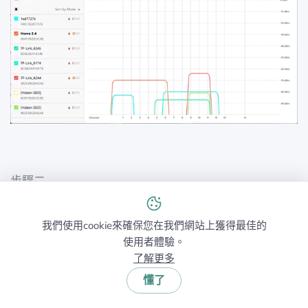
步驟二
選擇一個較乾淨的頻道
（或“最不糟糕”的那個）
我們使用cookie來確保您在我們網站上獲得最佳的
使用者體驗。
最佳情況下：你切換到一個沒有重疊的頻道，干擾會立
了解更多
刻減少。如果每個頻道都很忙碌，不要隨便選一個。請
懂了
選擇一個完全重疊的頻道，而不是部分重疊。完全重疊
的網路通常能比較有規律地“輪流”傳送，而部分重疊則