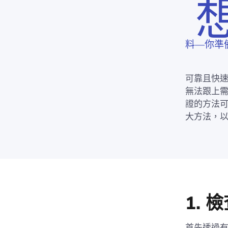
料—你準
可靠且快速
無法跟上
證的方法可
大方法，
1.
首先透過