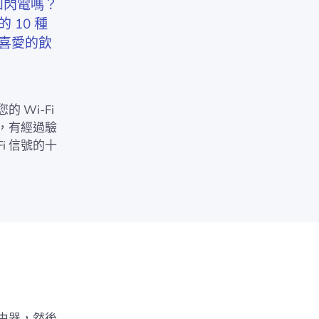
如閃電嗎？
 10 種
喜愛的飲
Wi-Fi
，有經過驗
i 信號的十
由器，然後