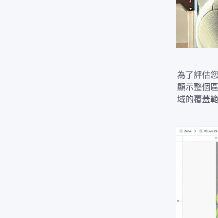
為了評估
顯示整個
域的覆蓋