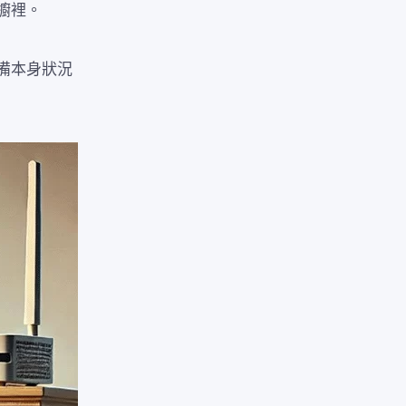
櫥裡。
備本身狀況