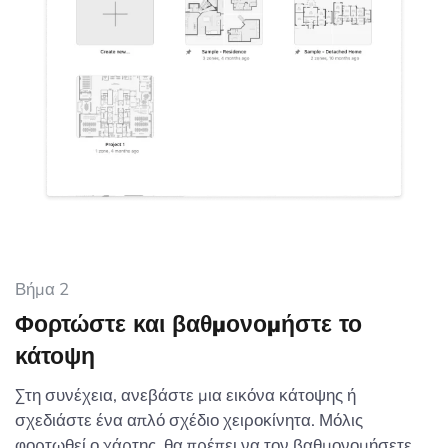
Βήμα 2
Φορτώστε και βαθμονομήστε το
κάτοψη
Στη συνέχεια, ανεβάστε μια εικόνα κάτοψης ή
σχεδιάστε ένα απλό σχέδιο χειροκίνητα. Μόλις
φορτωθεί ο χάρτης, θα πρέπει να τον βαθμονομήσετε