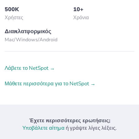
500K
10+
Χρήστες
Χρόνια
Διαπλατφορμικός
Mac/Windows/Аndroid
Λάβετε το NetSpot →
Μάθετε περισσότερα για το NetSpot →
Έχετε περισσότερες ερωτήσεις;
Υποβάλετε αίτημα
ή γράψτε λίγες λέξεις.