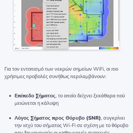
Για τον εντοπισμό των νεκρών σημείων WiFi, οι πιο
χρήσιμες προβολές συνήθως περιλαμβάνουν:
Επίπεδο Σήματος
, το οποίο δείχνει ξεκάθαρα πού
μειώνεται η κάλυψη
Λόγος Σήματος προς Θόρυβο (SNR)
, συγκρίνει
την ισχύ του σήματος Wi-Fi σε σχέση με το θόρυβο
που δημιουργούν οι καθημερινές συσκευές