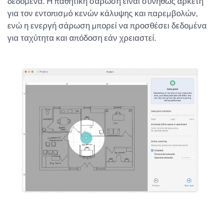
δεδομένα. Η παθητική σάρωση είναι συνήθως αρκετή
για τον εντοπισμό κενών κάλυψης και παρεμβολών,
ενώ η ενεργή σάρωση μπορεί να προσθέσει δεδομένα
για ταχύτητα και απόδοση εάν χρειαστεί.