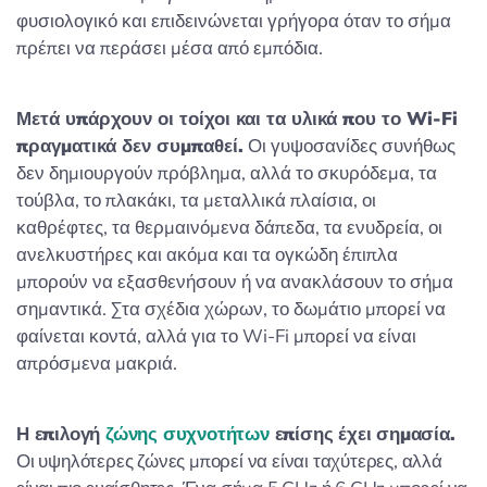
φυσιολογικό και επιδεινώνεται γρήγορα όταν το σήμα
πρέπει να περάσει μέσα από εμπόδια.
Μετά υπάρχουν οι τοίχοι και τα υλικά που το Wi-Fi
πραγματικά δεν συμπαθεί.
Οι γυψοσανίδες συνήθως
δεν δημιουργούν πρόβλημα, αλλά το σκυρόδεμα, τα
τούβλα, το πλακάκι, τα μεταλλικά πλαίσια, οι
καθρέφτες, τα θερμαινόμενα δάπεδα, τα ενυδρεία, οι
ανελκυστήρες και ακόμα και τα ογκώδη έπιπλα
μπορούν να εξασθενήσουν ή να ανακλάσουν το σήμα
σημαντικά. Στα σχέδια χώρων, το δωμάτιο μπορεί να
φαίνεται κοντά, αλλά για το Wi-Fi μπορεί να είναι
απρόσμενα μακριά.
Η επιλογή
ζώνης συχνοτήτων
επίσης έχει σημασία.
Οι υψηλότερες ζώνες μπορεί να είναι ταχύτερες, αλλά