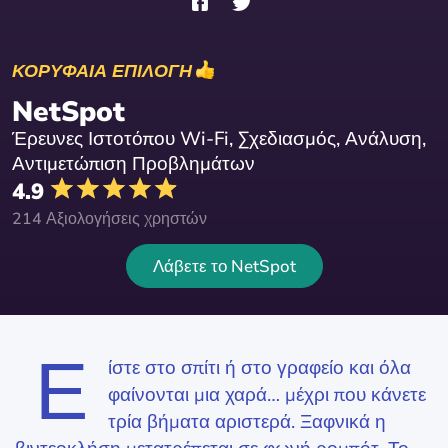
ΚΟΡΥΦΑΙΑ ΕΠΙΛΟΓΗ
NetSpot
Έρευνες Ιστοτόπου Wi-Fi, Σχεδιασμός, Ανάλυση,
Αντιμετώπιση Προβλημάτων
4.9
214 Αξιολογήσεις χρηστών
Λάβετε το NetSpot
Ε
ίστε στο σπίτι ή στο γραφείο και όλα
φαίνονται μια χαρά… μέχρι που κάνετε
τρία βήματα αριστερά. Ξαφνικά η