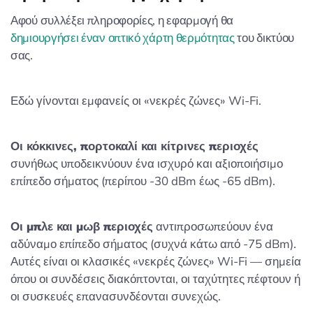
Αφού συλλέξει πληροφορίες, η εφαρμογή θα
δημιουργήσει έναν οπτικό χάρτη θερμότητας
του δικτύου
σας.
Εδώ γίνονται εμφανείς οι «νεκρές ζώνες» Wi-Fi.
Οι κόκκινες, πορτοκαλί και κίτρινες περιοχές
συνήθως υποδεικνύουν ένα ισχυρό και αξιοποιήσιμο
επίπεδο σήματος (περίπου -30 dBm έως -65 dBm).
Οι μπλε και μωβ περιοχές
αντιπροσωπεύουν ένα
αδύναμο επίπεδο σήματος (συχνά κάτω από -75 dBm).
Αυτές είναι οι κλασικές «νεκρές ζώνες» Wi-Fi — σημεία
όπου οι συνδέσεις διακόπτονται, οι ταχύτητες πέφτουν ή
οι συσκευές επανασυνδέονται συνεχώς.