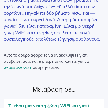
βιντεοκλήση μετατρέπεται σε φωνή ρομπότ. Το
τηλέφωνό σας δείχνει “WiFi” αλλά τίποτα δεν
φορτώνει. Πηγαίνετε δύο βήματα πίσω και —
μαγεία — λειτουργεί ξανά. Αυτή η “καταραμένη
γωνία” δεν είναι καταραμένη. Είναι μια νεκρή
ζώνη WiFi, και συνήθως οφείλεται σε πολύ
φυσιολογικούς, απολύτως εξηγήσιμους λόγους.
Αυτό το άρθρο αφορά το να ανακαλύψετε γιατί
συμβαίνει αυτό και τι μπορείτε να κάνετε για να
αντιμετωπίσετε
αυτή την τρέλα.
Μετάβαση σε...
Τι είναι μια νεκρή ζώνη WiFi και γιατί