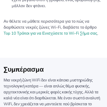
μάλλον δεν φτάνει.
Αν θέλετε να μάθετε περισσότερα για το πώς να
διορθώσετε νεκρές ζώνες Wi-Fi, διαβάστε το άρθρο
Top 10 Τρόποι για να Ενισχύσετε το Wi-Fi Σήμα σας
.
Συμπέρασμα
Μια νεκρή ζώνη WiFi δεν είναι κάποια μυστηριώδης
τεχνολογική κατάρα — είναι απλώς θέμα φυσικής,
αρχιτεκτονικής και μερικές φορές κακής τύχης. Αλλά τα
καλά νέα είναι ότι διορθώνεται. Με έναν σωστό αναλυτή
WiFi, δεν χρειάζεται να μαντεύετε πού βρίσκεται το