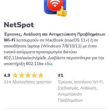
NetSpot
Έρευνες, Ανάλυση και Αντιμετώπιση Προβλημάτων
Wi-Fi
λειτουργούν σε MacBook (macOS 11+) ή σε
οποιοδήποτε laptop (Windows 7/8/10/11) με έναν
τυπικό ασύρματο προσαρμογέα δικτύου
802.11be/ax/ac/n/g/a/b. Διαβάστε περισσότερα για την
υποστήριξη 802.11be
εδώ
.
4.9
#1
214 Αξιολογήσεις χρηστών
Έρευνες Ιστοτόπου Wi-Fi,
Σχεδιασμός, Ανάλυση,
Αντιμετώπιση
Προβλημάτων