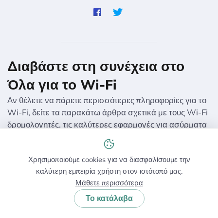
Διαβάστε στη συνέχεια στο
Όλα για το Wi-Fi
Αν θέλετε να πάρετε περισσότερες πληροφορίες για το
Wi-Fi, δείτε τα παρακάτω άρθρα σχετικά με τους Wi-Fi
δρομολογητές, τις καλύτερες εφαρμογές για ασύρματα
δίκτυα, το σήμα WiFi, κ.λπ.
Χρησιμοποιούμε cookies για να διασφαλίσουμε την
καλύτερη εμπειρία χρήστη στον ιστότοπό μας.
Μάθετε περισσότερα
Το κατάλαβα