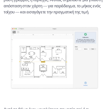
απόσταση στον χάρτη — για παράδειγμα, το μήκος ενός
τοίχου — και εισαγάγετε την πραγματική της τιμή.