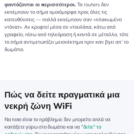
φαντάζονται οι περισσότεροι.
Τα routers δεν
εκπέμπουν το σήμα ομοιόμορφα προς όλες τις
κατευθύνσεις — πολλά εκπέμπουν σαν «πλακωμένο
ντόνατ». Αν κρυφτεί μέσα σε ντουλάπα, κάτω από
γραφείο, πίσω από τηλεόραση ή κοντά σε μέταλλο, τότε
το σήμα αντιμετωπίζει μειονέκτημα πριν καν βγει απ’ το
δωμάτιο.
Πώς να δείτε πραγματικά μια
νεκρή ζώνη WiFi
Να ποιο είναι το πρόβλημα: δεν μπορείτε απλά να
κοιτάξετε γύρω στο δωμάτιο και να
"δείτε" τα