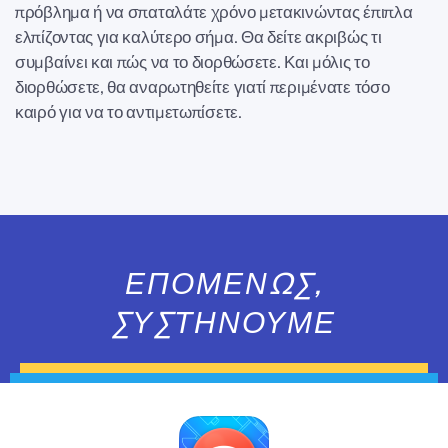
πρόβλημα ή να σπαταλάτε χρόνο μετακινώντας έπιπλα
ελπίζοντας για καλύτερο σήμα. Θα δείτε ακριβώς τι
συμβαίνει και πώς να το διορθώσετε. Και μόλις το
διορθώσετε, θα αναρωτηθείτε γιατί περιμένατε τόσο
καιρό για να το αντιμετωπίσετε.
ΕΠΟΜΕΝΩΣ,
ΣΥΣΤΗΝΟΥΜΕ