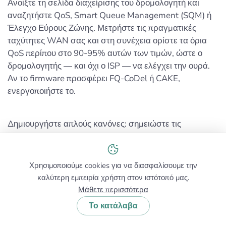
Ανοίξτε τη σελίδα διαχείρισης του δρομολογητή και
αναζητήστε QoS, Smart Queue Management (SQM) ή
Έλεγχο Εύρους Ζώνης. Μετρήστε τις πραγματικές
ταχύτητες WAN σας και στη συνέχεια ορίστε τα όρια
QoS περίπου στο 90-95% αυτών των τιμών, ώστε ο
δρομολογητής — και όχι ο ISP — να ελέγχει την ουρά.
Αν το firmware προσφέρει FQ-CoDel ή CAKE,
ενεργοποιήστε το.
Δημιουργήστε απλούς κανόνες: σημειώστε τις
εφαρμογές βιντεοκλήσεων ή το επαγγελματικό σας
laptop ως Υψηλή, αφήστε τις περισσότερες συσκευές
στο Κανονικό και ορίστε τις μεγάλες μεταφορές
Χρησιμοποιούμε cookies για να διασφαλίσουμε την
αρχείων στο Χαμηλό. Το QoS δεν δημιουργεί επιπλέον
καλύτερη εμπειρία χρήστη στον ιστότοπό μας.
εύρος ζώνης, αλλά διατηρεί σταθερές τις κλήσεις και τα
Μάθετε περισσότερα
συνέδρια όταν το δίκτυο βρίσκεται υπό φορτίο.
Το κατάλαβα