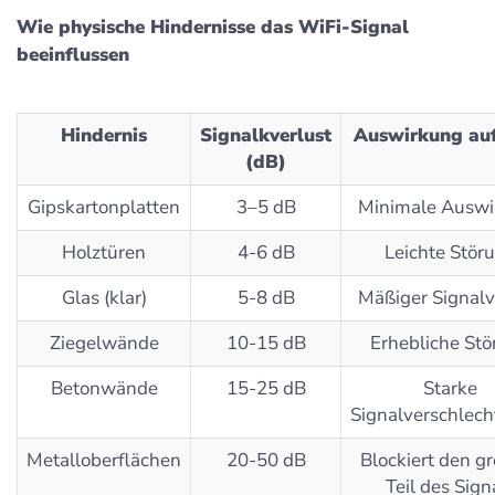
Wie physische Hindernisse das WiFi-Signal
beeinflussen
Hindernis
Signalkverlust
Auswirkung au
(dB)
Gipskartonplatten
3–5 dB
Minimale Auswi
Holztüren
4-6 dB
Leichte Stör
Glas (klar)
5-8 dB
Mäßiger Signalv
Ziegelwände
10-15 dB
Erhebliche St
Betonwände
15-25 dB
Starke
Signalverschlec
Metalloberflächen
20-50 dB
Blockiert den g
Teil des Sign