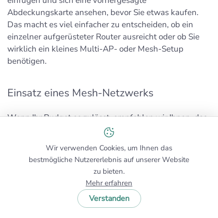
einfügen und sich eine vorhergesagte
Abdeckungskarte ansehen, bevor Sie etwas kaufen.
Das macht es viel einfacher zu entscheiden, ob ein
einzelner aufgerüsteter Router ausreicht oder ob Sie
wirklich ein kleines Multi-AP- oder Mesh-Setup
benötigen.
Einsatz eines Mesh-Netzwerks
Wenn Ihr Budget es zulässt, empfehlen wir Ihnen, das
WiFi in Ihrem Haus zu erweitern, indem Sie Ihren
vorhandenen Router durch ein Mesh-System ersetzen,
Wir verwenden Cookies, um Ihnen das
um ein sogenanntes
Mesh-Netzwerk
zu erstellen.
bestmögliche Nutzererlebnis auf unserer Website
zu bieten.
Mehr erfahren
Ein
Mesh-Netzwerk
besteht aus zwei oder mehr WiFi-
Zugangspunkten, die üblicherweise als Knoten
Verstanden
bezeichnet werden, welche gemeinsam ein großes