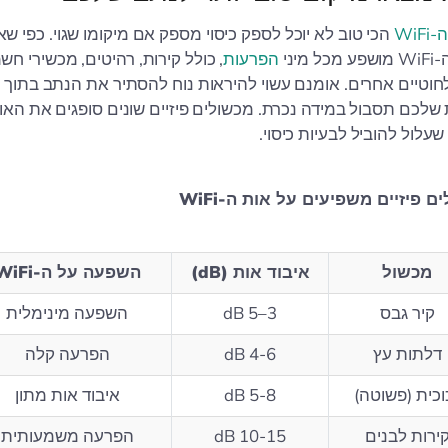
WiF
הכי טוב לא יוכל לספק כיסוי מספק אם מיקומו שגוי. כפי ש
מיני
הפרעות
, כולל קירות, רהיטים, מכשירי חש
חוטיים אחרים. אומנם עשוי להיראות נוח להסתיר את הנתב בתוך א
שלכם תסבול במידה נכרת. מכשולים פיזיים שונים סופגים את האו
לול להוביל לבעיות כיסוי.
 פיזיים משפיעים על אות ה-WiFi
מכשול
איבוד אות (dB)
השפעה על ה-WiFi
קיר גבס
3–5 dB
השפעה מינימלית
דלתות עץ
4-6 dB
הפרעה קלה
וכית (פשוטה)
5-8 dB
איבוד אות מתון
ירות לבנים
10-15 dB
הפרעה משמעותית