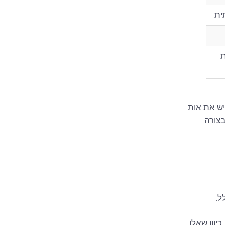
ית
ת
יש את אות
צורה
ל.
 כיוון שאלו