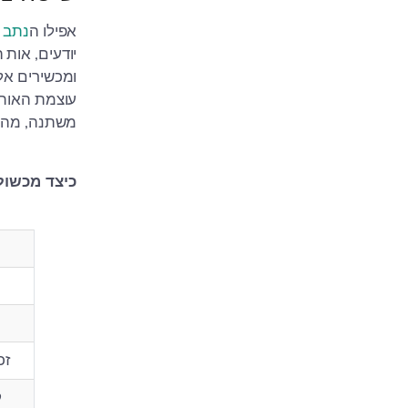
אפילו ה
נתב ה-i
יודעים, אות ה-WiFi מושפע מכל 
ומכשירים אל
עוצמת האות 
משתנה, מה שע
כיצד מכשולים
זכ
ק