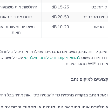
קירות בטון
15-25 dB
היחלשות אות משמעות
חים מתכתיים
20-50 dB
חוסם את רוב האות
מראות
10-20 dB
משקפות ומעוותות א
האות
אים, קירות עבים, משטחים מתכתיים ואפילו מראות יכולים להחל
למצוא מיקום חדש לנתב האלחוטי
עשוי להשפיע ב
מגוון סיבות.
צועיים למיקום נתב
את הנתב בנקודה מרכזית
כדי להבטיח כיסוי אות אחיד בכל החל
 מלהניח אותו בתוך ארונות, מגירות או מאחורי קירות עבים
,