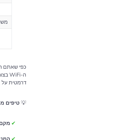
משט
כפי שאתם רו
ה-WiFi בצורה חמורה. פשוט
דרמטית על אות ה-WiFi מ
💡
טיפים מק
✔
מקם 
✔
המנע