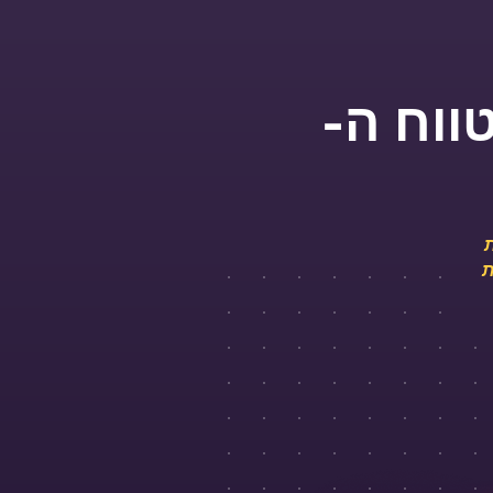
ווח ה-
ת