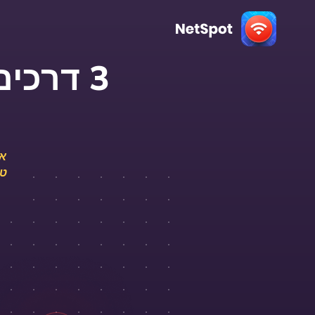
3 דרכי
אח
טו