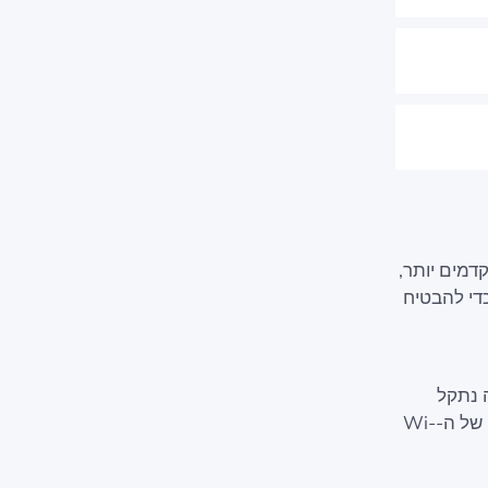
דמים יותר,
כדי להבטיח
ה נתקל
בחיבורים לא יציבים בתדירות גבוהה, זה הזמן לשקול דרכים להרחיב את הכיסוי של ה-Wi-