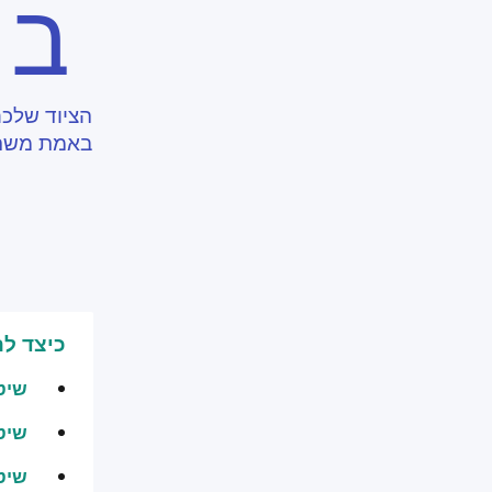
ב
הציוד שלכם
באמת משת
כיצד להר
שיטה 1: מצאו מיקום ט
שיטה 2. מיטוב פס ה-
שיטה 3. שפר א