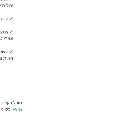
יכולים 
✔
הנח 
✔
צמצם
וגאדג’טים עם
✔
השתמש
האות בפ
תוכל בקלות למ
WiFi
וכלי מי