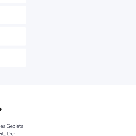
?
nes Gebiets
ll. Der