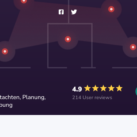
4.9
achten, Planung,
214 User reviews
ebung