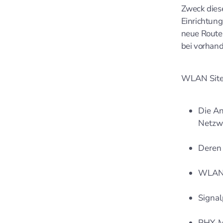
Zweck diese
Einrichtung
neue Route
bei vorhan
WLAN Site 
Die A
Netzw
Deren 
WLAN-
Signa
PHY-Mo