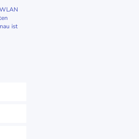
ür WLAN
ten
nau ist