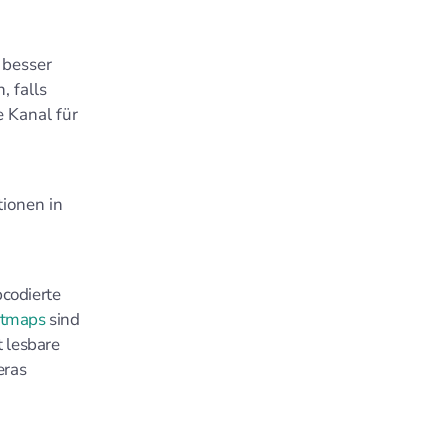
 besser
 falls
 Kanal für
ionen in
codierte
atmaps
sind
t lesbare
eras