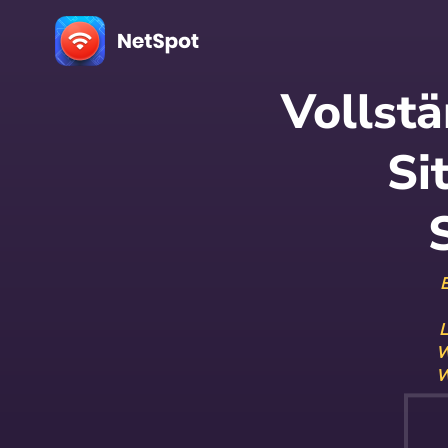
Vollst
Si
L
W
W