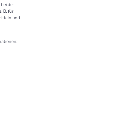
bei der
 B. für
itteln und
mationen: