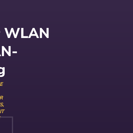
ür WLAN
AN-
g
E
HR
S,
 D