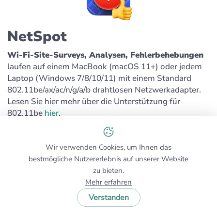
NetSpot
Wi-Fi-Site-Surveys, Analysen, Fehlerbehebungen
laufen auf einem MacBook (macOS 11+) oder jedem
Laptop (Windows 7/8/10/11) mit einem Standard
802.11be/ax/ac/n/g/a/b drahtlosen Netzwerkadapter.
Lesen Sie hier mehr über die Unterstützung für
802.11be
hier
.
4.9
#1
Wir verwenden Cookies, um Ihnen das
214 Nutzerbewertungen
WLAN-Standort-
bestmögliche Nutzererlebnis auf unserer Website
Gutachten, Planung,
zu bieten.
Analyse, Fehlerbehebung
Mehr erfahren
Verstanden
500K
10+