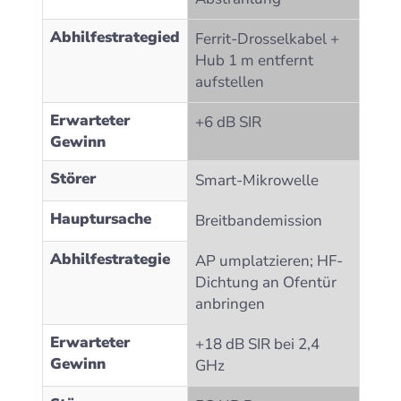
Abhilfestrategied
Ferrit-Drosselkabel +
Hub 1 m entfernt
aufstellen
Erwarteter
+6 dB SIR
Gewinn
Störer
Smart-Mikrowelle
Hauptursache
Breitbandemission
Abhilfestrategie
AP umplatzieren; HF-
Dichtung an Ofentür
anbringen
Erwarteter
+18 dB SIR bei 2,4
Gewinn
GHz