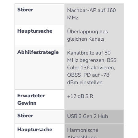
Störer
Nachbar-AP auf 160
MHz
Hauptursache
Überlappung des
gleichen Kanals
Abhilfestrategie
Kanalbreite auf 80
MHz begrenzen, BSS
Color 136 aktivieren,
OBSS_PD auf -78
dBm einstellen
Erwarteter
+12 dB SIR
Gewinn
Störer
USB 3 Gen 2 Hub
Hauptursache
Harmonische
Abstrahlung