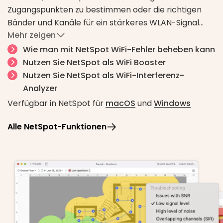
Zugangspunkten zu bestimmen oder die richtigen
Bänder und Kanäle für ein stärkeres WLAN-Signal
Mehr zeigen
auszuwählen.
Zusätzliche Möglichkeiten beinhalten die Messung
Wie man mit NetSpot WiFi-Fehler beheben kann
der Internet-Download- und Upload-
Nutzen Sie NetSpot als WiFi Booster
Geschwindigkeiten, die Erstellung von Heatmaps für
Nutzen Sie NetSpot als WiFi-Interferenz-
„Probleme mit SRV“, „hoher Rauschpegel“ usw.
Analyzer
Verfügbar in NetSpot für
macOS
und
Windows
Alle NetSpot-Funktionen