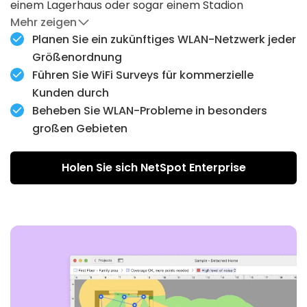
einem Lagerhaus oder sogar einem Stadion
Mehr zeigen
einzurichten, zu vermessen und zu warten!
Planen Sie ein zukünftiges WLAN-Netzwerk jeder
Die Enterprise-Lizenz bietet Ihren
Größenordnung
Systemadministratoren, Ingenieuren und anderen
Führen Sie WiFi Surveys für kommerzielle
Technikern, die an einem WLAN-
Kunden durch
Implementierungsprojekt beteiligt sind, eine
Beheben Sie WLAN-Probleme in besonders
unbegrenzte Nutzung der NetSpot-Funktionen.
großen Gebieten
Dank der unbegrenzten Anzahl von Zonen,
Holen Sie sich NetSpot Enterprise
Snapshots und Datenpunkten ist es ideal für größere
Unternehmen und deren Kunden.