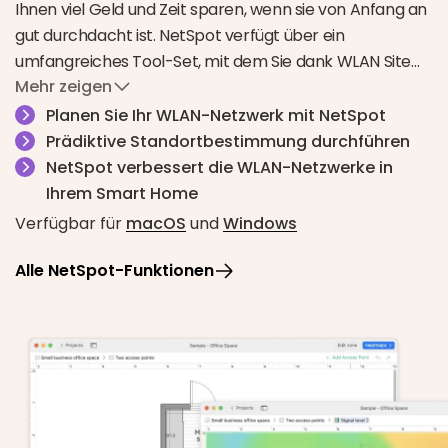
Ihnen viel Geld und Zeit sparen, wenn sie von Anfang an
gut durchdacht ist. NetSpot verfügt über ein
umfangreiches Tool-Set, mit dem Sie dank WLAN Site
Mehr zeigen
Survey Ihren zukünftigen WLAN-Bereich modellieren
Verwenden Sie verschiedene Wandmaterialien zum
können.
Planen Sie Ihr WLAN-Netzwerk mit NetSpot
Erstellen des Raumlayouts, platzieren Sie Türen und
Prädiktive Standortbestimmung durchführen
Fenster, wählen Sie Typ und Modell der WLAN-APs
NetSpot verbessert die WLAN-Netzwerke in
(APs = Access Points, Zugangspunkte), Räume und
Ihrem Smart Home
deren Größe und Grundrisse usw.
Verfügbar für
macOS
und
Windows
Sobald die visuellen Heatmaps auf der Grundlage
Alle NetSpot-Funktionen
Ihrer Daten erstellt sind, können Sie die
umfassendsten Berichte erstellen und genau die
Menge an Hardwareausrüstung bestellen, die Sie für
reibungslose und flächendeckende WLAN-
Verbindung brauchen.