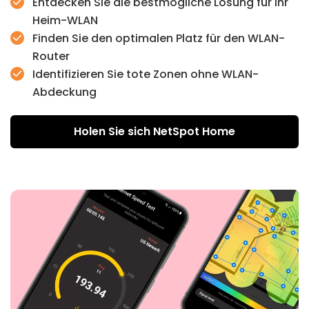
Entdecken Sie die bestmögliche Lösung für Ihr
Sie können eine Heatmap der WLAN-Abdeckung
Heim-WLAN
Ihrer privaten Wohnung erstellen und so sofort die
Finden Sie den optimalen Platz für den WLAN-
schwächsten Stellen entdecken, an denen die
Router
Signalstärke nicht ausreicht. Mit den gesammelten
Identifizieren Sie tote Zonen ohne WLAN-
Daten sind Sie in der Lage, mögliche Probleme mit
Abdeckung
dem WLAN zu identifizieren und zu beseitigen.
Holen Sie sich NetSpot Home