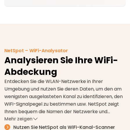
NetSpot – WiFi-Analysator
Analysieren Sie Ihre WiFi-
Abdeckung
Entdecken Sie die WLAN-Netzwerke in Ihrer
Umgebung und nutzen Sie deren Daten, um den am
wenigsten ausgelasteten Kanal zu identifizieren, den
WiFi-Signalpegel zu bestimmen usw. NetSpot zeigt
Ihnen bequem die Namen der Netzwerke und
Mehr zeigen
Informationen wie SSID, BSSID, Signalstärke,
Sie werden die Reaktionsfähigkeit der
Frequenzbänder und mehr an.
Nutzen Sie NetSpot als WiFi-Kanal-Scanner