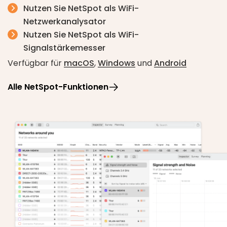
Benutzeroberfläche mit einem einfachen Wechsel
Nutzen Sie NetSpot als WiFi-
zwischen der Tabellen- und der Diagrammansicht,
Netzwerkanalysator
die Datenfilter nach einer Vielzahl von Parametern
Nutzen Sie NetSpot als WiFi-
sowie den Export der gesammelten Daten im CSV-
Signalstärkemesser
Format zu schätzen wissen.
Verfügbar für
macOS
,
Windows
und
Android
Alle NetSpot-Funktionen