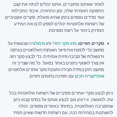
לאחר שאתם מחוברים, אתם יכולים לנתח את קצב
התפוקה האמיתי שלה, זמן ההחזרה, איבוד החבילות
ועוד מדדים נוספים בזמן שהיא פועלת. סקרים אקטיביים
של רשתות אלחוטיות יכולים לספק לכם את המידע
המדויק ביותר על רשת מסוימת.
סקרים חזויים:
מהו סקר חזוי?
זהו
סימולציה
שנעשית על
מחשב כדי לדמות את פיזור האותות האלחוטיים בגרסה
וירטואלית של סביבה פיזית אמיתית. כדי לבצע סקר חזוי,
אין צורך לאסוף נתונים באתר בפועל. כל מה שצריך זה
מחשב חזק במידה סבירה ותוכנת סקר אתרים אלחוטיים
ו
אפליקציית תכנון
עם תמיכה בדגמים חזויים.
ניתן לבצע סקרי אתרים פסיביים של רשתות אלחוטיות בכל
עת. למעשה, זו רעיון טוב לבצע אותם על בסיס קבוע כיוון
שהסביבה האלחוטית, במיוחד באזורים צפופים, יכולה
להשתנות במהירות רבה, עם רשתות חדשות שאינן תמיד