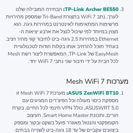
TP-Link Archer BE550
:
הבחירה המובילה שלנו
לערך, נתב WiFi 7 בתצורת Tri-Band שמספק מהירויות
מרשימות המתאימות לאינטרנט במהירות גיגה. הוא
מצוין במיוחד למי שיכול לנצל את ארבע יציאות ה-
Ethernet במהירות 2.5 גיגה-ביט לחיבור קווי מהיר ויציב.
בעתיד תוכל להרחיב אותו בקלות הודות לטכנולוגיית
EasyMesh של TP-Link, המאפשרת ליצור רשת Mesh
לכל הבית על ידי חיבור שני נתבי WiFi 7 יחד.
מערכות Mesh WiFi 7
ASUS ZenWiFi BT10
:
מערכת Mesh WiFi 7 זו
מספקת כיסוי מעולה וכל הפיצ'רים המגיעים עם
ASUSWRT 5.0, כולל VPN חינמי לכל החיים, בקרת
הורים, ותכונת Smart Home Master. העיצוב
הקומפקטי והנטול מאוורר פועל בשקט ובקור ומספק
ביצועים עקביים של עד 18 גיגה-ביט לשנייה בבתים