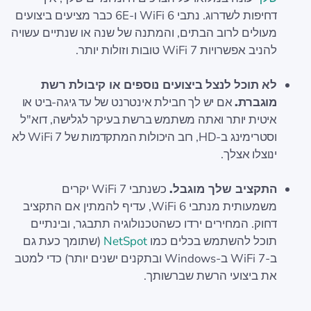
דחיפות לשדרוג. נתבי WiFi 6 ו-6E כבר מציעים ביצועים
מעולים לרוב הבתים, והמתנה של שנה או שנתיים עשויה
להניב אפשרויות WiFi 7 טובות וזולות יותר.
לא תוכל לנצל ביצועים נוספים או קיבולת רשת
מוגברת.
אם יש לך חבילת אינטרנט של עד גיגה-ביט או
איטית יותר ואתה משתמש ברשת בעיקר לגלישה, דוא"ל
וסטרימינג ב-HD, רוב היכולות המתקדמות של WiFi 7 לא
ינוצלו אצלך.
התקציב שלך מוגבל.
כשנתבי WiFi 7 יקרים
משמעותית מנתבי WiFi 6, עדיף להמתין אם התקציב
דחוק. המחירים ירדו כשהטכנולוגיה תתבגר, ובינתיים
תוכל להשתמש בכלים כמו
NetSpot
(שתומך כעת גם
ב-WiFi 7 ב-Windows ובתקנים ישנים יותר) כדי למטב
את ביצועי הרשת שברשותך.