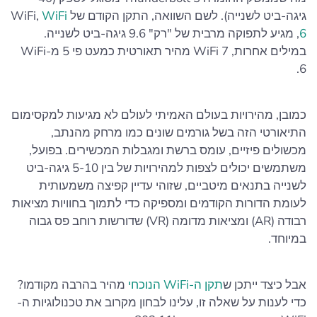
גיגה-ביט לשנייה). לשם השוואה, התקן הקודם של WiFi,
WiFi
6
, מגיע לתפוקה מרבית של "רק" 9.6 גיגה-ביט לשנייה.
במילים אחרות, WiFi 7 מהיר תאורטית כמעט פי 5 מ-WiFi
6.
כמובן, מהירויות בעולם האמיתי לעולם לא מגיעות למקסימום
התיאורטי הזה בשל גורמים שונים כמו מרחק מהנתב,
מכשולים פיזיים, עומס ברשת ומגבלות המכשירים. בפועל,
משתמשים יכולים לצפות למהירויות של בין 5-10 גיגה-ביט
לשנייה בתנאים מיטביים, שזוהי עדיין קפיצה משמעותית
לעומת הדורות הקודמים ומספיקה כדי לתמוך בחוויות מציאות
רבודה (AR) ומציאות מדומה (VR) שדורשות רוחב פס גבוה
במיוחד.
אבל כיצד ייתכן ש
תקן ה-WiFi הנוכחי
מהיר בהרבה מקודמו?
כדי לענות על שאלה זו, עלינו לבחון מקרוב את טכנולוגיות ה-