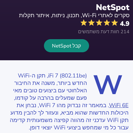
NetSpot
סקרים לאתרי Wi-Fi, תכנון, ניתוח, איתור תקלות
4.9
214 חוות דעת משתמשים
קבל NetSpot
W
iFi 7 (802.11be), תקן ה-WiFi
החדש ביותר, משנה את החיבור
האלחוטי עם ביצועים טובים מאי
פעם שמעלים בהרבה על קודמו,
WiFi 6E
. במאמר זה נבדוק מהו WiFi 7, נבחן את
היכולות החדשות שהוא מביא, ונעזור לך להבין מדוע
תקן WiFi עדכני זה מהווה קפיצה משמעותית קדימה
עבור כל מי שמחפש ביצועי WiFi יוצאי דופן.