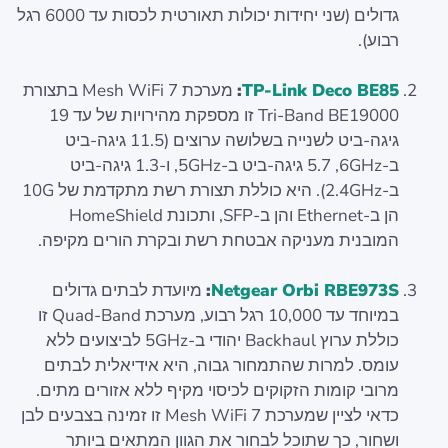
גדולים (שני יחידות יכולות תאורטית לכסות עד 6000 רגל
רבוע).
TP-Link Deco BE85
:
מערכת Mesh WiFi 7 בתצורת
Tri-Band BE19000 זו מספקת מהירויות של עד 19
גיגה-ביט לשנייה בשלושה ערוצים (11.5 גיגה-ביט
ב-6GHz,‏ 5.7 גיגה-ביט ב-5GHz,‏ ו-1.3 גיגה-ביט
ב-2.4GHz). היא כוללת תצורת רשת מתקדמת של 10G
הן ב-Ethernet והן ב-SFP, ותכונת HomeShield
המובנית מעניקה אבטחת רשת ובקרת הורים מקיפה.
Netgear Orbi RBE973S
:
מיועדת לבתים גדולים
במיוחד עד 10,000 רגל רבוע, מערכת Quad-Band זו
כוללת ערוץ Backhaul יהודי ב-5GHz לביצועים ללא
עומס. למרות שהתמחור גבוה, היא אידיאלית לבתים
מרובי קומות הזקוקים לכיסוי מקיף ללא אזורים מתים.
כדאי לציין שמערכת Mesh WiFi 7 זו זמינה בצבעים לבן
ושחור, כך שתוכל לבחור את הגוון המתאים ביותר