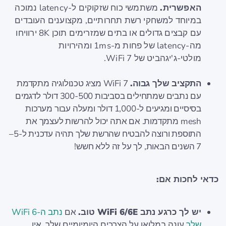
האפשרית.
משתמשי כוח שזקוקים ל-latency נמוכה
במיוחד למשחקי רשת תחרותיים, מקצוענים העובדים
עם קבצים גדולים או בתים שמזרימים תוכן 8K ירוויחו
מה-latency של פחות מ-1ms ומהירויות
מולטי-ג'יגהביט של WiFi 7.
התקציב שלך גבוה.
WiFi 7 מציג טכנולוגיה מתקדמת
עם נתבים שמתחילים בסביבות 300-500 דולר לדגמים
בסיסיים ומגיעים ל-1,000 דולר ומעלה עבור מערכות
mesh מתקדמות. אם אתה יכול להרשות לעצמך את
התוספת ורוצה להבטיח שהרשת שלך תהיה עדכנית ל-5–
7 השנים הבאות, לך על זה ללא חשש!
כדאי לחכות אם:
יש לך כרגע נתב WiFi 6/6E טוב.
אם
נתב ה-WiFi 6
שלך
עונה במלואו על הצרכים היומיומיים שלך, אין