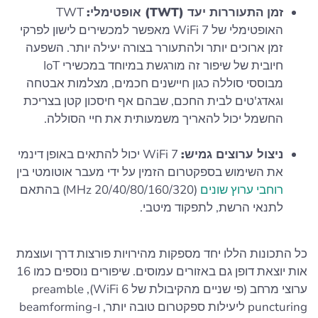
זמן התעוררות יעד (TWT) אופטימלי:
TWT
האופטימלי של WiFi 7 מאפשר למכשירים לישון לפרקי
זמן ארוכים יותר ולהתעורר בצורה יעילה יותר. השפעה
חיובית של שיפור זה מורגשת במיוחד במכשירי IoT
מבוססי סוללה כגון חיישנים חכמים, מצלמות אבטחה
וגאדג'טים לבית החכם, שבהם אף חיסכון קטן בצריכת
החשמל יכול להאריך משמעותית את חיי הסוללה.
ניצול ערוצים גמיש:
WiFi 7 יכול להתאים באופן דינמי
את השימוש בספקטרום הזמין על ידי מעבר אוטומטי בין
רוחבי ערוץ שונים
(20/40/80/160/320 MHz) בהתאם
לתנאי הרשת, לתפקוד מיטבי.
כל התכונות הללו יחד מספקות מהירויות פורצות דרך ועוצמת
אות יוצאת דופן גם באזורים עמוסים. שיפורים נוספים כמו 16
ערוצי מרחב (פי שניים מהקיבולת של WiFi 6), preamble
puncturing ליעילות ספקטרום טובה יותר, ו-beamforming