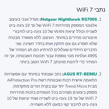
נתבי WiFi 7
Netgear Nighthawk RS700S
:
מגדל אנכי בעיצוב
אלגנטי המספק מהירויות WiFi 7 של עד 19 גיגה-ביט
לשנייה וכולל יציאת WAN של 10 גיגה-ביט לחיבורי
אינטרנט מהירים במיוחד. העיצוב ללא מאוורר מבטיח
שלא תופרע גם אם תתקין אותו בחדר השינה. שני
הדברים היחידים שעלולים להרתיע הם תג המחיר של
499$ ועלויות מנוי נוספות עבור תכונות האבטחה, אך זה
המחיר כדי ליהנות מהנתב WiFi 7 הטוב ביותר.
ASUS RT-BE96U
:
נתב עוצמתי במיוחד עם אפשרויות
התאמה אישית רבות ואבטחת רשת AiProtection Pro
מבית Trend Micro יחד עם בקרת הורים מתקדמת.
מספק ביצועים מצוינים בכל הטווחים בזכות מהירויות
WiFi 7 של עד 19 גיגה-ביט לשנייה ושתי יציאות של 10
גיגה-ביט לחיבור קווי כמעט ללא השהייה.