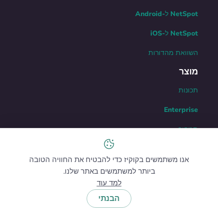
NetSpot ל-Android
NetSpot ל-iOS
השוואת מהדורות
מוצר
תכונות
Enterprise
תמחור
NetSpot PRO גירסת
אנו משתמשים בקוקיז כדי להבטיח את החוויה הטובה
ניסיון
ביותר למשתמשים באתר שלנו.
משאבים
למד עוד
הבנתי
מרכז העזרה
קהילת NetSpot