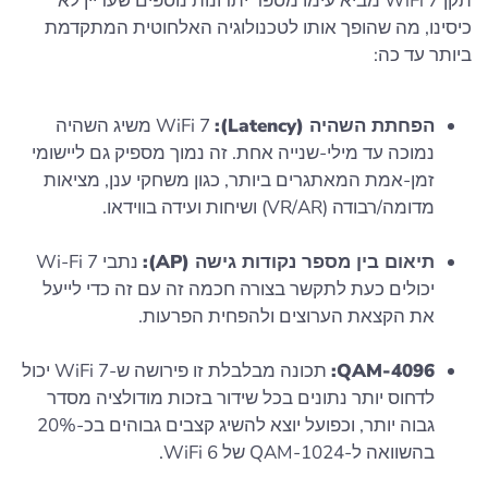
תקן WiFi 7 מביא עימו מספר יתרונות נוספים שעדיין לא
כיסינו, מה שהופך אותו לטכנולוגיה האלחוטית המתקדמת
ביותר עד כה:
הפחתת השהיה (Latency):
WiFi 7 משיג השהיה
נמוכה עד מילי-שנייה אחת. זה נמוך מספיק גם ליישומי
זמן-אמת המאתגרים ביותר, כגון משחקי ענן, מציאות
מדומה/רבודה (VR/AR) ושיחות ועידה בווידאו.
תיאום בין מספר נקודות גישה (AP):
נתבי Wi-Fi 7
יכולים כעת לתקשר בצורה חכמה זה עם זה כדי לייעל
את הקצאת הערוצים ולהפחית הפרעות.
4096-QAM:
תכונה מבלבלת זו פירושה ש-WiFi 7 יכול
לדחוס יותר נתונים בכל שידור בזכות מודולציה מסדר
גבוה יותר, וכפועל יוצא להשיג קצבים גבוהים בכ-20%
בהשוואה ל-1024-QAM של WiFi 6.