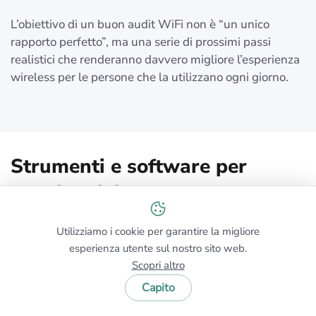
L’obiettivo di un buon audit WiFi non è “un unico
rapporto perfetto”, ma una serie di prossimi passi
realistici che renderanno davvero migliore l’esperienza
wireless per le persone che la utilizzano ogni giorno.
Strumenti e software per
l'audit WiFi
Non puoi eseguire un audit WiFi serio solo con i test di
Utilizziamo i cookie per garantire la migliore
velocità del browser. Hai bisogno di strumenti che
esperienza utente sul nostro sito web.
possano vedere l’intero ambiente, non solo un
Scopri altro
dispositivo in un determinato momento.
Capito