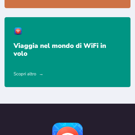
Viaggia nel mondo di WiFi in
volo
Scopri altro