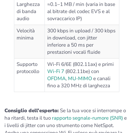
Larghezza
≈0.1–1 MB / min (varia in base
di banda
al bitrate del codec EVS e al
audio
sovraccarico IP)
Velocità
300 kbps in upload / 300 kbps
minima
in download, con jitter
inferiore a 50 ms per
prestazioni vocali fluide
Supporto
Wi-Fi 6/6E (802.11ax) e primi
protocollo
Wi-Fi 7
(802.11be) con
OFDMA
,
MU-MIMO
e canali
fino a 320 MHz di larghezza
Consiglio dell'esperto:
Se la tua voce si interrompe o
ha ritardi, testa il tuo
rapporto segnale-rumore (SNR)
e
i livelli di jitter con uno strumento come NetSpot.
Anche una connessione Wi-Fi veloce può rovinare la