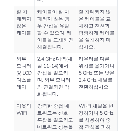
잘 차
케이블이 잘 차
잘 차폐되지 않
폐되지
폐되지 않은 경
은 케이블을 교
않은
우 간섭을 유발
체하고 전선과
케이블
할 수 있으며, 케
평행하게 케이블
이블을 교체하면
을 설치하지 마
해결됩니다.
십시오.
외부
2.4 GHz 대역(채
라우터를 다른
모니터
널 11-14)에서
위치로 옮기거나
및 LCD
간섭을 일으키
5 GHz 또는 낮은
디스플
며, 외부 모니터
2.4 GHz 채널로
레이
와 연결되면 악
전환하십시오.
화됩니다.
이웃의
강력한 중첩 네
Wi-Fi 채널을 변
WiFi
트워크는 신호
경하거나 5 GHz
혼잡을 일으키고
를 사용하여 중
네트워크 성능을
첩 간섭을 피하