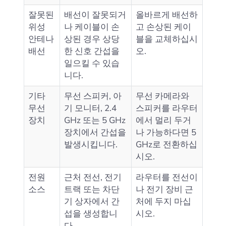
잘못된
배선이 잘못되거
올바르게 배선하
위성
나 케이블이 손
고 손상된 케이
안테나
상된 경우 상당
블을 교체하십시
배선
한 신호 간섭을
오.
일으킬 수 있습
니다.
기타
무선 스피커, 아
무선 카메라와
무선
기 모니터, 2.4
스피커를 라우터
장치
GHz 또는 5 GHz
에서 멀리 두거
장치에서 간섭을
나 가능하다면 5
발생시킵니다.
GHz로 전환하십
시오.
전원
근처 전선, 전기
라우터를 전선이
소스
트랙 또는 차단
나 전기 장비 근
기 상자에서 간
처에 두지 마십
섭을 생성합니
시오.
다.