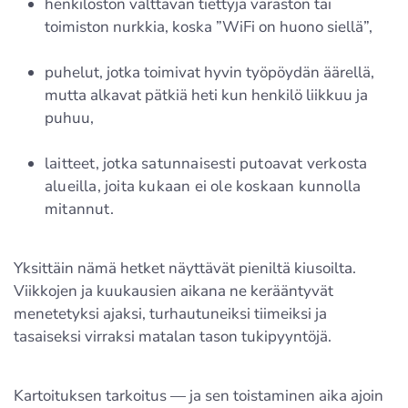
henkilöstön välttävän tiettyjä varaston tai
toimiston nurkkia, koska ”WiFi on huono siellä”,
puhelut, jotka toimivat hyvin työpöydän äärellä,
mutta alkavat pätkiä heti kun henkilö liikkuu ja
puhuu,
laitteet, jotka satunnaisesti putoavat verkosta
alueilla, joita kukaan ei ole koskaan kunnolla
mitannut.
Yksittäin nämä hetket näyttävät pieniltä kiusoilta.
Viikkojen ja kuukausien aikana ne kerääntyvät
menetetyksi ajaksi, turhautuneiksi tiimeiksi ja
tasaiseksi virraksi matalan tason tukipyyntöjä.
Kartoituksen tarkoitus — ja sen toistaminen aika ajoin