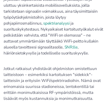
ulottuu yksinkertaisista mobiilisovelluksista, joilla
tarkistetaan signaalin voimakkuus, aina täysimittaisiin
työpöytäohjelmistoihin, joista löytyy
pohjapiirrosmallinnus,
spektrianalyysi
ja
suorituskykytestaus. Nykyaikaiset kartoitustyökalut eivät
pelkästään vahvista, että "WiFi on olemassa" – ne
auttavat ymmärtämään täyttääkö WiFi-peitto kullakin
alueella tavoitteesi signaalitasolle,
SNR:lle
,
häiriönsietokyvylle ja todelliselle suorituskyvylle.
Jotkut ratkaisut yhdistävät ohjelmiston omistettuun
laitteistoon – esimerkiksi kartoituksen "sidekick"-
laitteisiin ja erityisiin WiFi/spektriradioihin. Nämä ovat
erinomaisia suurissa stadioneissa, lentokentillä tai
erittäin monimutkaisissa RF-ympäristöissä, mutta
lisäävät myös kustannuksia ja monimutkaisuutta.