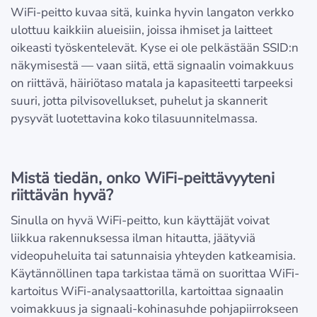
WiFi-peitto kuvaa sitä, kuinka hyvin langaton verkko
ulottuu kaikkiin alueisiin, joissa ihmiset ja laitteet
oikeasti työskentelevät. Kyse ei ole pelkästään SSID:n
näkymisestä — vaan siitä, että signaalin voimakkuus
on riittävä, häiriötaso matala ja kapasiteetti tarpeeksi
suuri, jotta pilvisovellukset, puhelut ja skannerit
pysyvät luotettavina koko tilasuunnitelmassa.
Mistä tiedän, onko WiFi-peittävyyteni
riittävän hyvä?
Sinulla on hyvä WiFi-peitto, kun käyttäjät voivat
liikkua rakennuksessa ilman hitautta, jäätyviä
videopuheluita tai satunnaisia yhteyden katkeamisia.
Käytännöllinen tapa tarkistaa tämä on suorittaa WiFi-
kartoitus WiFi-analysaattorilla, kartoittaa signaalin
voimakkuus ja signaali-kohinasuhde pohjapiirrokseen