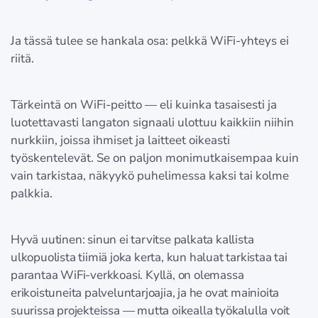
Ja tässä tulee se hankala osa: pelkkä WiFi-yhteys ei
riitä.
Tärkeintä on WiFi-peitto — eli kuinka tasaisesti ja
luotettavasti langaton signaali ulottuu kaikkiin niihin
nurkkiin, joissa ihmiset ja laitteet oikeasti
työskentelevät. Se on paljon monimutkaisempaa kuin
vain tarkistaa, näkyykö puhelimessa kaksi tai kolme
palkkia.
Hyvä uutinen: sinun ei tarvitse palkata kallista
ulkopuolista tiimiä joka kerta, kun haluat tarkistaa tai
parantaa WiFi-verkkoasi. Kyllä, on olemassa
erikoistuneita palveluntarjoajia, ja he ovat mainioita
suurissa projekteissa — mutta oikealla työkalulla voit