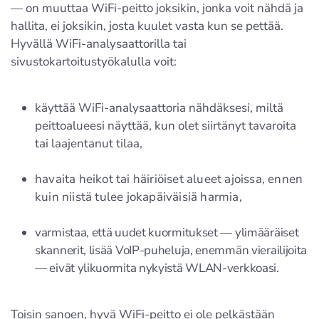
— on muuttaa WiFi-peitto joksikin, jonka voit nähdä ja
hallita, ei joksikin, josta kuulet vasta kun se pettää.
Hyvällä WiFi-analysaattorilla tai
sivustokartoitustyökalulla voit:
käyttää WiFi-analysaattoria nähdäksesi, miltä
peittoalueesi näyttää, kun olet siirtänyt tavaroita
tai laajentanut tilaa,
havaita heikot tai häiriöiset alueet ajoissa, ennen
kuin niistä tulee jokapäiväisiä harmia,
varmistaa, että uudet kuormitukset — ylimääräiset
skannerit, lisää VoIP-puheluja, enemmän vierailijoita
— eivät ylikuormita nykyistä WLAN-verkkoasi.
Toisin sanoen, hyvä WiFi-peitto ei ole pelkästään