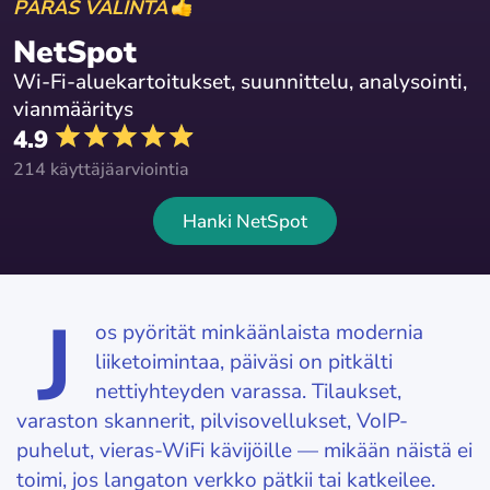
PARAS VALINTA
NetSpot
Wi-Fi-aluekartoitukset, suunnittelu, analysointi,
vianmääritys
4.9
214 käyttäjäarviointia
Hanki NetSpot
J
os pyörität minkäänlaista modernia
liiketoimintaa, päiväsi on pitkälti
nettiyhteyden varassa. Tilaukset,
varaston skannerit, pilvisovellukset, VoIP-
puhelut, vieras-WiFi kävijöille — mikään näistä ei
toimi, jos langaton verkko pätkii tai katkeilee.