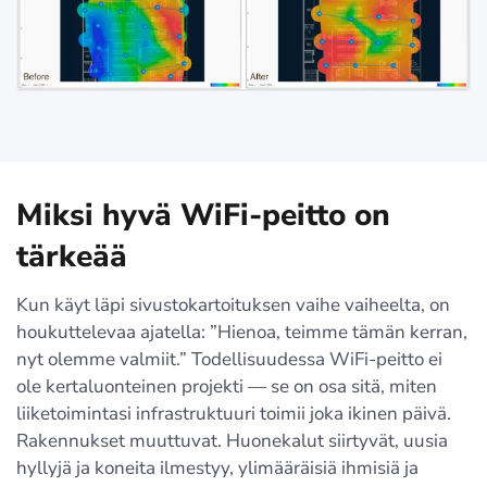
Miksi hyvä WiFi-peitto on
tärkeää
Kun käyt läpi sivustokartoituksen vaihe vaiheelta, on
houkuttelevaa ajatella: ”Hienoa, teimme tämän kerran,
nyt olemme valmiit.” Todellisuudessa WiFi-peitto ei
ole kertaluonteinen projekti — se on osa sitä, miten
liiketoimintasi infrastruktuuri toimii joka ikinen päivä.
Rakennukset muuttuvat. Huonekalut siirtyvät, uusia
hyllyjä ja koneita ilmestyy, ylimääräisiä ihmisiä ja