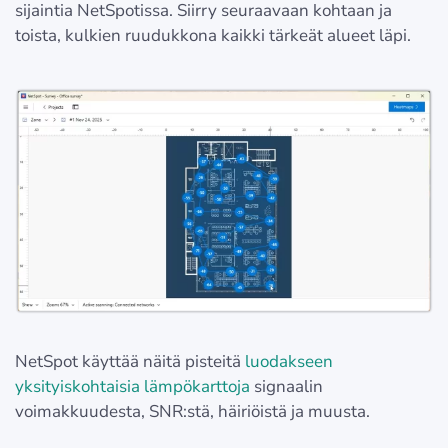
sijaintia NetSpotissa. Siirry seuraavaan kohtaan ja
toista, kulkien ruudukkona kaikki tärkeät alueet läpi.
NetSpot käyttää näitä pisteitä
luodakseen
yksityiskohtaisia lämpökarttoja
signaalin
voimakkuudesta, SNR:stä, häiriöistä ja muusta.