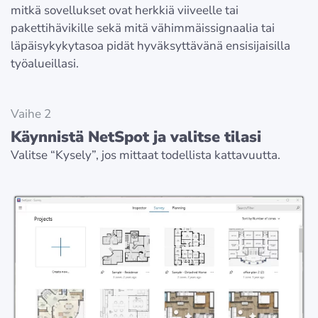
mitkä sovellukset ovat herkkiä viiveelle tai
pakettihävikille sekä mitä vähimmäissignaalia tai
läpäisykykytasoa pidät hyväksyttävänä ensisijaisilla
työalueillasi.
Vaihe 2
Käynnistä NetSpot ja valitse tilasi
Valitse “Kysely”, jos mittaat todellista kattavuutta.