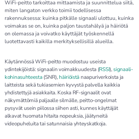
WiFi-peitto tarkoittaa mittaamista ja suunnittelua siitä,
miten langaton verkko toimii todellisessa
rakennuksessa: kuinka pitkälle signaali ulottuu, kuinka
voimakas se on, kuinka paljon taustahälyä ja häiriötä
on olemassa ja voivatko käyttäjät työskennellä
luotettavasti kaikilla merkityksellisillä alueilla.
Käytännössä WiFi-peitto muodostuu useista
ydintekijöistä: signaalin voimakkuudesta (
RSSI
),
signaali-
kohinasuhteesta
(SNR),
häiriöistä
naapuriverkoista ja
laitteista sekä tukiasemien kyvystä palvella kaikkia
yhdistettyjä asiakkaita. Koska RF-signaalit ovat
näkymättömiä paljaalle silmälle, peitto-ongelmat
pysyvät usein piilossa siihen asti, kunnes käyttäjät
alkavat huomata hitaita nopeuksia, jäätyneitä
videopuheluita tai satunnaisia yhteyskatkoja.