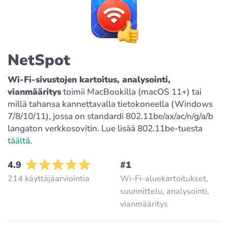
NetSpot
Wi-Fi-sivustojen kartoitus, analysointi,
vianmääritys
toimii MacBookilla (macOS 11+) tai
millä tahansa kannettavalla tietokoneella (Windows
7/8/10/11), jossa on standardi 802.11be/ax/ac/n/g/a/b
langaton verkkosovitin. Lue lisää 802.11be-tuesta
täältä
.
4.9
#1
214 käyttäjäarviointia
Wi-Fi-aluekartoitukset,
suunnittelu, analysointi,
vianmääritys