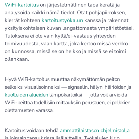
WiFi-kartoitus
on järjestelmällinen tapa kerätä ja
analysoida kaikki nämä tiedot. Otat pohjapiirroksen,
kierrät kohteen
kartoitustyökalun
kanssa ja rakennat
yksityiskohtaisen kuvan langattomasta ympäristöstäsi.
Tuloksena ei ole vain kyllä/ei-vastaus yhteyden
toimivuudesta, vaan kartta, joka kertoo missä verkko
on kunnossa, missä se on heikko ja missä se ei toimi
ollenkaan.
Hyvä WiFi-kartoitus muuttaa näkymättömän peiton
selkeiksi visualisoinneiksi — signaalin, hälyn, häiriöiden ja
kuolleiden alueiden
lämpökartoiksi — jotta voit arvioida
WiFi-peittoa todellisiin mittauksiin perustuen, ei pelkkien
olettamusten varassa.
Kartoitus voidaan tehdä
ammattilaistason ohjelmistolla
ja joissain tapauksissa lisälaitteilla. Työkalujen kirjo