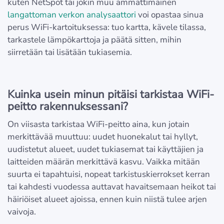
kuten NetSpot tai jokin muu ammattimainen
langattoman verkon analysaattori
voi opastaa sinua
perus WiFi-kartoituksessa: tuo kartta, kävele tilassa,
tarkastele lämpökarttoja ja päätä sitten, mihin
siirretään tai lisätään tukiasemia.
Kuinka usein minun pitäisi tarkistaa WiFi-
peitto rakennuksessani?
On viisasta tarkistaa WiFi-peitto aina, kun jotain
merkittävää muuttuu: uudet huonekalut tai hyllyt,
uudistetut alueet, uudet tukiasemat tai käyttäjien ja
laitteiden määrän merkittävä kasvu. Vaikka mitään
suurta ei tapahtuisi, nopeat tarkistuskierrokset kerran
tai kahdesti vuodessa auttavat havaitsemaan heikot tai
häiriöiset alueet ajoissa, ennen kuin niistä tulee arjen
vaivoja.