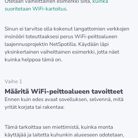
Otetaan vaiheittainen esimerkki siitä,
kuinka
suoritetaan WiFi-kartoitus
.
Sinun ei tarvitse olla kokenut langattomien verkkojen
insinööri toteuttaaksesi perus WiFi-peittoalueen
laajennusprojektin NetSpotilla. Käydään läpi
yksinkertainen vaiheittainen esimerkki, jotta näet
kuinka helppoa tämä on.
Vaihe 1
Määritä WiFi-peittoalueen tavoitteet
Ennen kuin edes avaat sovelluksen, selvennä, mitä
yrität korjata tai rakentaa:
Tämä tarkoittaa sen miettimistä, kuinka monta
käyttäjää ja laitetta kuhunkin alueeseen odotetaan,