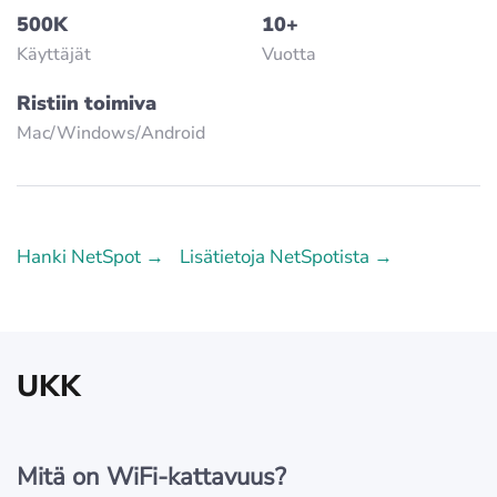
500K
10+
Käyttäjät
Vuotta
Ristiin toimiva
Mac/Windows/Аndroid
Hanki NetSpot →
Lisätietoja NetSpotista →
UKK
Mitä on WiFi-kattavuus?