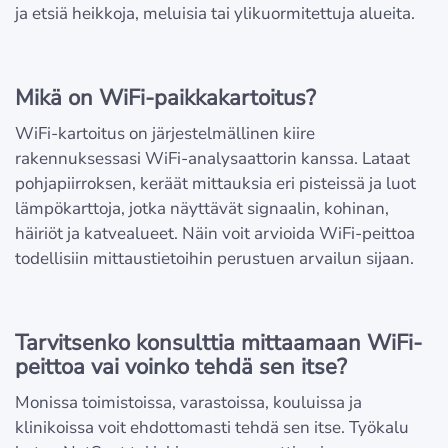
ja etsiä heikkoja, meluisia tai ylikuormitettuja alueita.
Mikä on WiFi-paikkakartoitus?
WiFi-kartoitus on järjestelmällinen kiire
rakennuksessasi WiFi-analysaattorin kanssa. Lataat
pohjapiirroksen, keräät mittauksia eri pisteissä ja luot
lämpökarttoja, jotka näyttävät signaalin, kohinan,
häiriöt ja katvealueet. Näin voit arvioida WiFi-peittoa
todellisiin mittaustietoihin perustuen arvailun sijaan.
Tarvitsenko konsulttia mittaamaan WiFi-
peittoa vai voinko tehdä sen itse?
Monissa toimistoissa, varastoissa, kouluissa ja
klinikoissa voit ehdottomasti tehdä sen itse. Työkalu