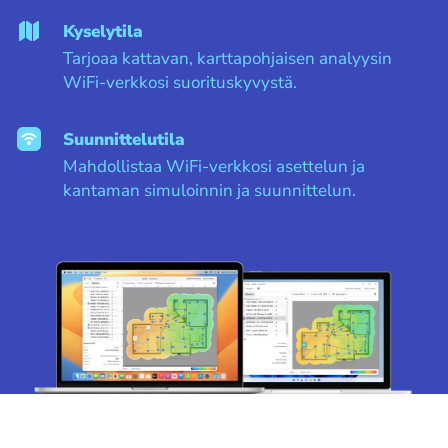
Kyselytila
Tarjoaa kattavan, karttapohjaisen analyysin
WiFi-verkkosi suorituskyvystä.
Suunnittelutila
Mahdollistaa WiFi-verkkosi asettelun ja
kantaman simuloinnin ja suunnittelun.