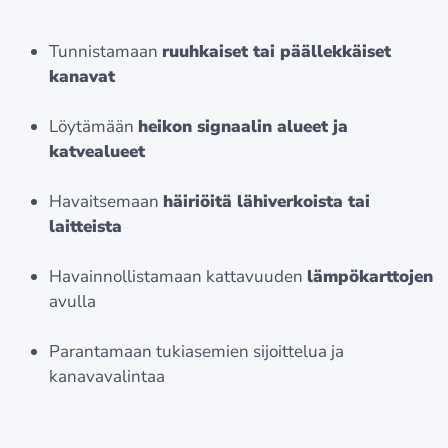
Tunnistamaan
ruuhkaiset tai päällekkäiset
kanavat
Löytämään
heikon signaalin alueet ja
katvealueet
Havaitsemaan
häiriöitä lähiverkoista tai
laitteista
Havainnollistamaan kattavuuden
lämpökarttojen
avulla
Parantamaan tukiasemien sijoittelua ja
kanavavalintaa