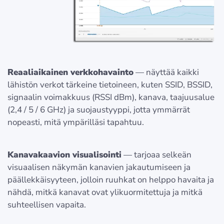
Reaaliaikainen verkkohavainto
— näyttää kaikki
lähistön verkot tärkeine tietoineen, kuten SSID, BSSID,
signaalin voimakkuus (RSSI dBm), kanava, taajuusalue
(2,4 / 5 / 6 GHz) ja suojaustyyppi, jotta ymmärrät
nopeasti, mitä ympärilläsi tapahtuu.
Kanavakaavion visualisointi
— tarjoaa selkeän
visuaalisen näkymän kanavien jakautumiseen ja
päällekkäisyyteen, jolloin ruuhkat on helppo havaita ja
nähdä, mitkä kanavat ovat ylikuormitettuja ja mitkä
suhteellisen vapaita.