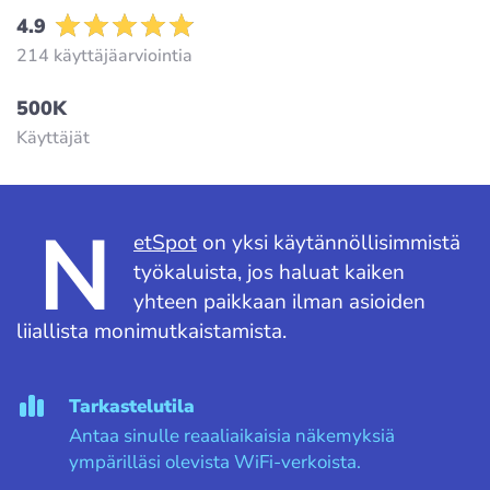
4.9
214 käyttäjäarviointia
500K
Käyttäjät
N
etSpot
on yksi käytännöllisimmistä
työkaluista, jos haluat kaiken
yhteen paikkaan ilman asioiden
liiallista monimutkaistamista.
Tarkastelutila
Antaa sinulle reaaliaikaisia näkemyksiä
ympärilläsi olevista WiFi-verkoista.