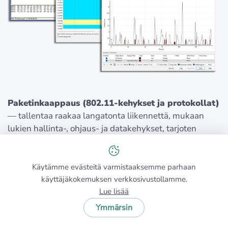
Paketinkaappaus (802.11-kehykset ja protokollat)
— tallentaa raakaa langatonta liikennettä, mukaan
lukien hallinta-, ohjaus- ja datakehykset, tarjoten
täydellisen näkyvyyden siihen, miten laitteet viestivät.
Käytämme evästeitä varmistaaksemme parhaan
Syvä protokollatarkastus
— purkaa liikennettä useilla
käyttäjäkokemuksen verkkosivustollamme.
kerroksilla (TCP, UDP, ARP, DHCP, TLS), auttaen
Lue lisää
näkemään tarkasti, missä viestintä katkeaa tai hidastuu.
Ymmärsin