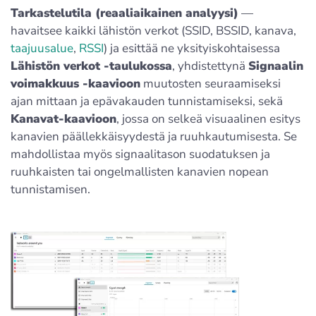
Tarkastelutila (reaaliaikainen analyysi)
—
havaitsee kaikki lähistön verkot (SSID, BSSID, kanava,
taajuusalue
,
RSSI
) ja esittää ne yksityiskohtaisessa
Lähistön verkot -taulukossa
, yhdistettynä
Signaalin
voimakkuus -kaavioon
muutosten seuraamiseksi
ajan mittaan ja epävakauden tunnistamiseksi, sekä
Kanavat-kaavioon
, jossa on selkeä visuaalinen esitys
kanavien päällekkäisyydestä ja ruuhkautumisesta. Se
mahdollistaa myös signaalitason suodatuksen ja
ruuhkaisten tai ongelmallisten kanavien nopean
tunnistamisen.