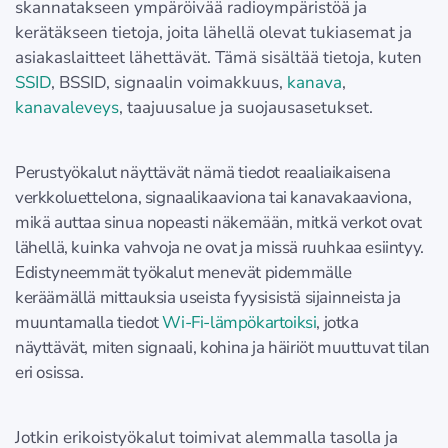
skannatakseen ympäröivää radioympäristöä ja
kerätäkseen tietoja, joita lähellä olevat tukiasemat ja
asiakaslaitteet lähettävät. Tämä sisältää tietoja, kuten
SSID
, BSSID, signaalin voimakkuus,
kanava
,
kanavaleveys
, taajuusalue ja suojausasetukset.
Perustyökalut näyttävät nämä tiedot reaaliaikaisena
verkkoluettelona, signaalikaaviona tai kanavakaaviona,
mikä auttaa sinua nopeasti näkemään, mitkä verkot ovat
lähellä, kuinka vahvoja ne ovat ja missä ruuhkaa esiintyy.
Edistyneemmät työkalut menevät pidemmälle
keräämällä mittauksia useista fyysisistä sijainneista ja
muuntamalla tiedot
Wi-Fi-lämpökartoiksi
, jotka
näyttävät, miten signaali, kohina ja häiriöt muuttuvat tilan
eri osissa.
Jotkin erikoistyökalut toimivat alemmalla tasolla ja