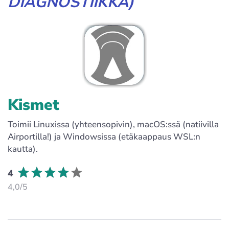
DIAGNOSTIIKKA)
Kismet
Toimii Linuxissa (yhteensopivin), macOS:ssä (natiivilla
Airportilla!) ja Windowsissa (etäkaappaus WSL:n
kautta).
4
4,0/5