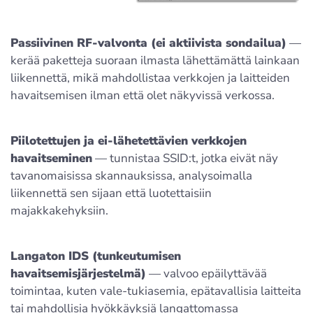
Passiivinen RF-valvonta (ei aktiivista sondailua)
—
kerää paketteja suoraan ilmasta lähettämättä lainkaan
liikennettä, mikä mahdollistaa verkkojen ja laitteiden
havaitsemisen ilman että olet näkyvissä verkossa.
Piilotettujen ja ei-lähetettävien verkkojen
havaitseminen
— tunnistaa SSID:t, jotka eivät näy
tavanomaisissa skannauksissa, analysoimalla
liikennettä sen sijaan että luotettaisiin
majakkakehyksiin.
Langaton IDS (tunkeutumisen
havaitsemisjärjestelmä)
— valvoo epäilyttävää
toimintaa, kuten vale-tukiasemia, epätavallisia laitteita
tai mahdollisia hyökkäyksiä langattomassa