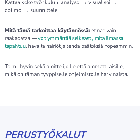
Kattaa koko työnkulun: analysoi → visualisoi →
optimoi → suunnittele
Mitä tämä tarkoittaa käytännössä:
et näe vain
raakadataa —
voit ymmärtää selkeästi, mitä ilmassa
tapahtuu
, havaita häiriöt ja tehdä päätöksiä nopeammin.
Toimii hyvin sekä aloittelijoille että ammattilaisille,
mikä on tämän tyyppiselle ohjelmistolle harvinaista.
PERUSTYÖKALUT