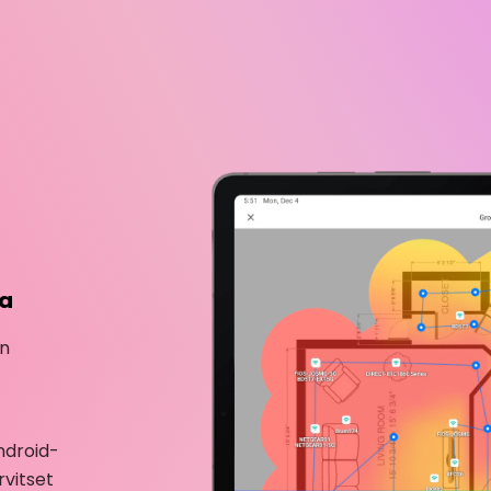
ja
an
ndroid-
rvitset