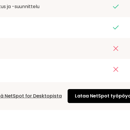
us ja -suunnittelu
ää NetSpot for Desktopista
Lataa NetSpot työpöyd