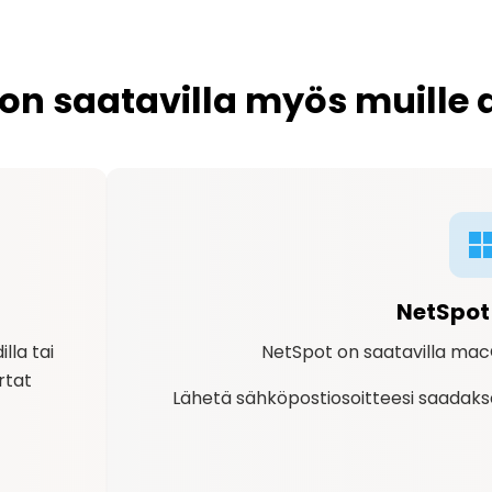
on saatavilla myös muille a
NetSpot
lla tai
NetSpot on saatavilla macOS
rtat
Lähetä sähköpostiosoitteesi saadaksesi