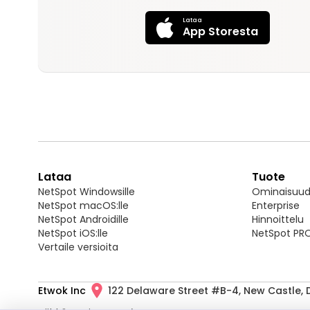
Lataa
App Storesta
Lataa
Tuote
NetSpot Windowsille
Ominaisuud
NetSpot macOS:lle
Enterprise
NetSpot Androidille
Hinnoittelu
NetSpot iOS:lle
NetSpot PRO
Vertaile versioita
Etwok Inc
122 Delaware Street #B-4, New Castle, D