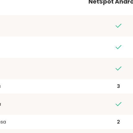
NetSpot Androi
a
3
a
ssa
2