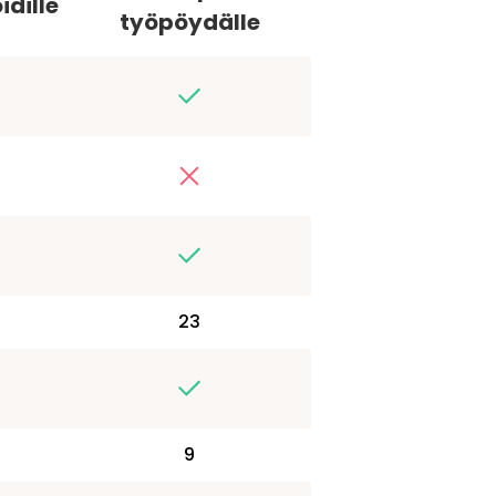
dille
työpöydälle
23
9