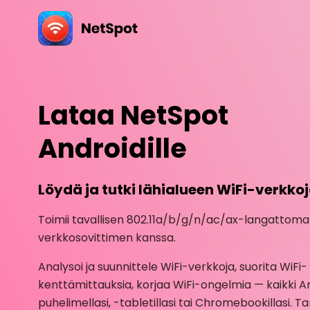
Lataa NetSpot
Androidille
Löydä ja tutki lähialueen WiFi-verkko
Toimii tavallisen 802.11a/b/g/n/ac/ax-langattom
verkkosovittimen kanssa.
Analysoi ja suunnittele WiFi-verkkoja, suorita WiFi-
kenttämittauksia, korjaa WiFi-ongelmia — kaikki A
puhelimellasi, -tabletillasi tai Chromebookillasi. Ta