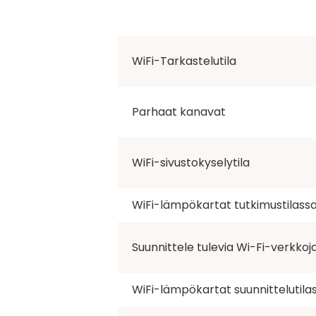
WiFi-Tarkastelutila
Parhaat kanavat
WiFi-sivustokyselytila
WiFi-lämpökartat tutkimustilass
Suunnittele tulevia Wi-Fi-verkkoj
WiFi-lämpökartat suunnittelutila