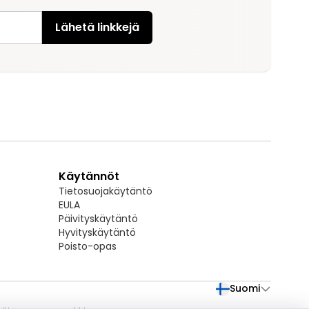
Lähetä linkkejä
Käytännöt
Tietosuojakäytäntö
EULA
Päivityskäytäntö
Hyvityskäytäntö
Poisto-opas
Suomi