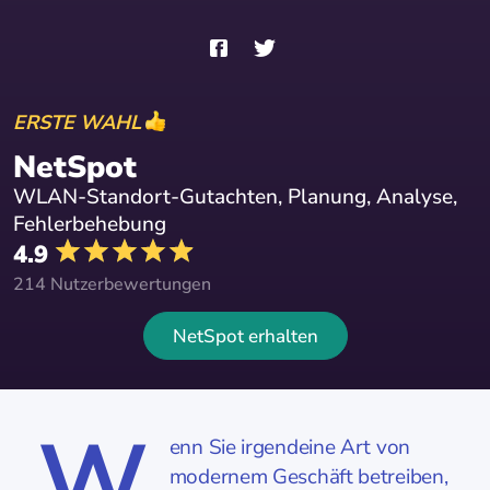
ERSTE WAHL
NetSpot
WLAN-Standort-Gutachten, Planung, Analyse,
Fehlerbehebung
4.9
214 Nutzerbewertungen
NetSpot erhalten
W
enn Sie irgendeine Art von
modernem Geschäft betreiben,