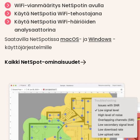
Ylimääräisiä mahdollisuuksia ovat internetin lataus-
WiFi-vianmääritys NetSpotin avulla
ja lähetysnopeudet, lämpökarttojen, kuten "SNR-
Käytä NetSpotia WiFi-tehostajana
ongelmat" ja "Korkea melutaso” jne., luominen.
Käytä NetSpotia WiFi-häiriöiden
analysaattorina
Saatavilla NetSpotissa
macOS
- ja
Windows
-
käyttöjärjestelmille
Kaikki NetSpot-ominaisuudet