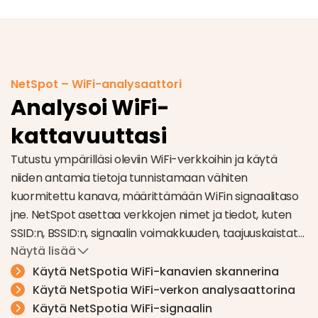
NetSpot – WiFi-analysaattori
Analysoi WiFi-
kattavuuttasi
Tutustu ympärilläsi oleviin WiFi-verkkoihin ja käytä
niiden antamia tietoja tunnistamaan vähiten
kuormitettu kanava, määrittämään WiFin signaalitaso
jne. NetSpot asettaa verkkojen nimet ja tiedot, kuten
SSID:n, BSSID:n, signaalin voimakkuuden, taajuuskaistat
Näytä lisää
ja muut kätevästi esille.
Arvostat varmasti käyttöliittymän reaktiivisuutta,
Käytä NetSpotia WiFi-kanavien skannerina
jossa on helppo vaihtaa taulukko- ja kaavionäkymien
Käytä NetSpotia WiFi-verkon analysaattorina
välillä, suodattaa tietoja eri parametreilla sekä viedä
Käytä NetSpotia WiFi-signaalin