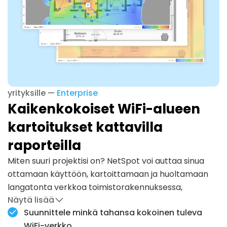
yrityksille —
Enterprise
Kaikenkokoiset WiFi-alueen
kartoitukset kattavilla
raporteilla
Miten suuri projektisi on? NetSpot voi auttaa sinua
ottamaan käyttöön, kartoittamaan ja huoltamaan
langatonta verkkoa toimistorakennuksessa,
Näytä lisää
varastossa tai jopa stadionilla!
Suunnittele minkä tahansa kokoinen tuleva
Enterprise-lisenssi tarjoaa rajoittamattoman pääsyn
WiFi-verkko