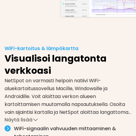
WiFi-kartoitus & lämpökartta
Visualisoi langatonta
verkkoasi
NetSpot on varmasti helpoin natiivi WiFi-
aluekartoitussovellus Macille, Windowsille ja
Androidille. Voit aloittaa verkon alueen
kartoittamisen muutamalla napsautuksella. Osoita
vain sijaintisi kartalla ja NetSpot aloittaa langattoman
Näytä lisää
signaalin mittaamisen.
Liiku määrätyllä alueella ja tee mittauksia jokaisessa
WiFi-signaalin vahvuuden mittaaminen &
analysoitavassa paikassa. Siinä kaikki!