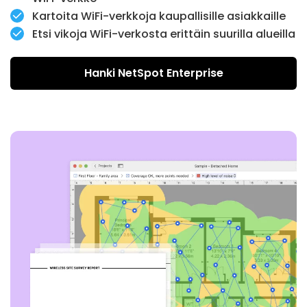
NetSpot-ominaisuuksiin järjestelmänvalvojille,
Kartoita WiFi-verkkoja kaupallisille asiakkaille
insinööreille ja muille WiFi-toteutusprojektiin
Etsi vikoja WiFi-verkosta erittäin suurilla alueilla
osallistuville teknikoille.
Hanki NetSpot Enterprise
Se on täydellinen vaihtoehto suuremmille yrityksille ja
heidän asiakkailleen tarjoten rajoittamattomia
vyöhykkeitä, tilannekuvia ja datapisteitä.