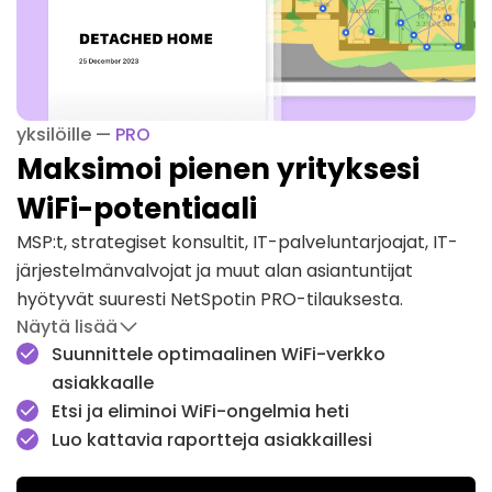
yksilöille —
PRO
Maksimoi pienen yrityksesi
WiFi-potentiaali
MSP:t, strategiset konsultit, IT-palveluntarjoajat, IT-
järjestelmänvalvojat ja muut alan asiantuntijat
hyötyvät suuresti NetSpotin PRO-tilauksesta.
Näytä lisää
NetSpot kattaa kaikki ammattimaisen käytön
Suunnittele optimaalinen WiFi-verkko
skenaariot optimaalisesta WiFi-verkon ennakoivasta
asiakkaalle
suunnittelusta olemassa olevan WiFi-määrityksen
Etsi ja eliminoi WiFi-ongelmia heti
arviointiin ja parantamiseen.
Luo kattavia raportteja asiakkaillesi
NetSpot PRO on täydellinen pienille yrityksille tai