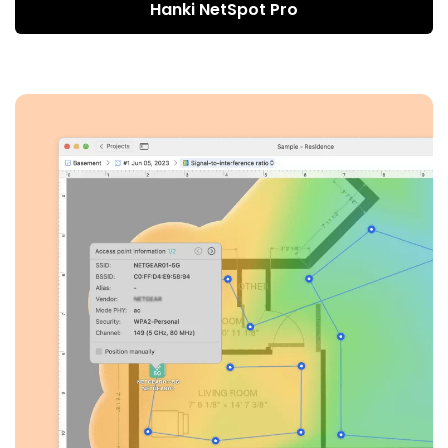
Hanki NetSpot Pro
itsenäisille urakoitsijoille, tarjoten heille kaupalliset
oikeudet pienemmässä mittakaavassa langattoman
verkon kattavuuden kartoittamiseen ja arviointiin,
perusteellisen analyysin suorittamiseen ja
optimaalisten ratkaisujen tarjoamiseen asiakkaille
WiFin optimoinnin ja parantamisen kannalta.