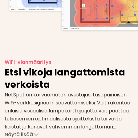
WiFi-vianmääritys
Etsi vikoja langattomista
verkoista
NetSpot on korvaamaton avustajasi tasapainoisen
WiFi-verkkosignaalin saavuttamiseksi. Voit rakentaa
erilaisia visuaalisia lämpökarttoja, jotta voit päättää
tukiasemien optimaalisesta sijoittelusta tai valita
kaistat ja kanavat vahvemman langattoman
Näytä lisää
signaalin saamiseksi.