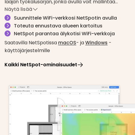
laajan työkalusarjan, jonka avulla voit mallintaa
Näytä lisää
tulevaa WiFi-tilaasi.
Käytä eri seinämateriaaleja tilan asettelun
Suunnittele WiFi-verkkosi NetSpotin avulla
luomiseksi, ovien ja ikkunoiden asettamiseksi, WiFi AP
Toteuta ennustava alueen kartoitus
-tyypin ja mallin, huoneiden ja niiden kokojen ja
NetSpot parantaa älykotisi WiFi-verkkoja
suunnitelmien valitseminen jne.
Saatavilla NetSpotissa
macOS
- ja
Windows
-
Kun visuaaliset lämpökartat on luotu tietojesi
käyttöjärjestelmille
perusteella, voit luoda kattavia raportteja ja tilata
Kaikki NetSpot-ominaisuudet
juuri niin paljon laitteistoa kuin tarvitset sujuvaan ja
kaikkialla läsnä olevaan langattomaan yhteyteen.