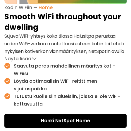
kodin WiFiin —
Home
Smooth WiFi throughout your
dwelling
Sujuva WiFi-yhteys koko tilassa Halusitpa perustaa
uuden WiFi-verkon muutettuasi uuteen kotiin tai tehdä
nykyisen kotiverkon vianmäärityksen, NetSpotin avulla
Näytä lisää
se on helppoa!
Saavuta paras mahdollinen määritys koti-
Voit rakentaa lämpökartan yksityisasuntosi WiFi-
WiFiisi
kattavuudesta ja löytää heti heikoimmat kohdat,
Löydä optimaalisin WiFi-reitittimen
joissa signaalin vahvuus on huono. Kerättyjen tietojen
sijoituspaikka
avulla voit tunnistaa ja poistaa mahdolliset WiFi-
Tutustu kuolleisiin alueisiin, joissa ei ole WiFi-
ongelmat.
kattavuutta
Hanki NetSpot Home