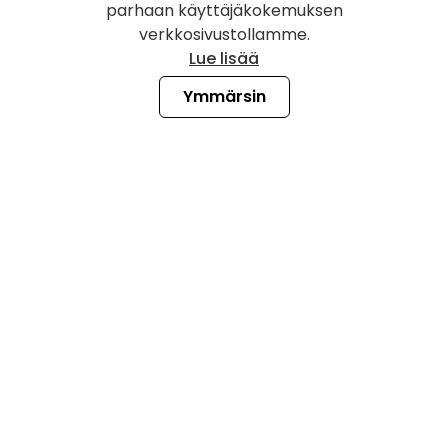
parhaan käyttäjäkokemuksen
verkkosivustollamme.
Lue lisää
Lataa
Tuote
NetSpot Windowsille
Ominaisuudet
Ymmärsin
NetSpot macOS:lle
Enterprise
NetSpot Androidille
Hinnoittelu
NetSpot iOS:lle
NetSpot PRO-kokeilu
Vertaile versioita
Resurssit
Käytännöt
Ohjekeskus
Tietosuojakäytäntö
NetSpot-yhteisö
EULA
Paina
Päivityskäytäntö
Blogi
Hyvityskäytäntö
Laitteisto
Poisto-opas
Etwok Inc
122 Delaware Street #B-4, New Castle, DE 19720, USA
Sähköpostitse:
onair@netspotapp.com
Soita meille:
+1 (240) 363-9434
NetSpot Pro © on Etwok Inc:n rekisteröity tavaramerkki