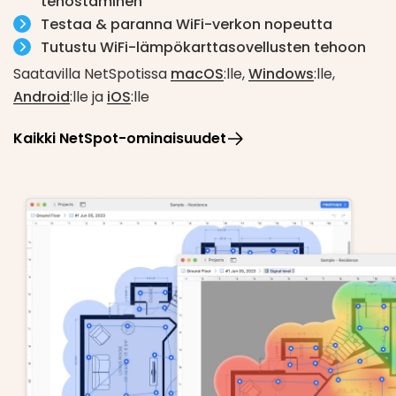
tehostaminen
Testaa & paranna WiFi-verkon nopeutta
Nyt saat kaikki tarvittavat tiedot
Tutustu WiFi-lämpökarttasovellusten tehoon
radiosignaalivuotojen tutkimiseen, kohinalähteiden
löytämiseen, kanavankäytön kartoittamiseen,
Saatavilla NetSpotissa
macOS
:lle,
Windows
:lle,
tukiasemien tehokkuuden analysointiin jne.
Android
:lle ja
iOS
:lle
Skannattujen alueiden tilannekuvat voidaan yhdistää
Kaikki NetSpot-ominaisuudet
yksityiskohtaisen APoS-kyselyn luomiseksi.