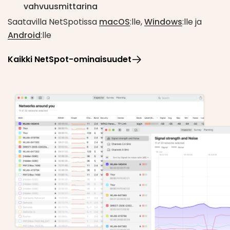
kerätyt tiedot CSV-muotoon.
vahvuusmittarina
Saatavilla NetSpotissa
macOS
:lle,
Windows
:lle ja
Android
:lle
Kaikki NetSpot-ominaisuudet