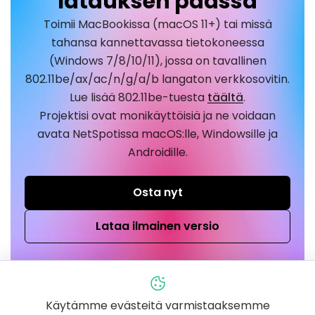
latauksen päässä
Toimii MacBookissa (macOS 11+) tai missä
tahansa kannettavassa tietokoneessa
(Windows 7/8/10/11), jossa on tavallinen
802.11be/ax/ac/n/g/a/b langaton verkkosovitin.
Lue lisää 802.11be-tuesta
täältä
.
Projektisi ovat monikäyttöisiä ja ne voidaan
avata NetSpotissa macOS:lle, Windowsille ja
Androidille.
Osta nyt
Lataa ilmainen versio
Käytämme evästeitä varmistaaksemme