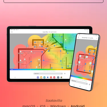
Saatavilla
macOS
iOS
Windows
Android