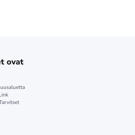
t ovat
juusaluetta
Link
Tarvitset