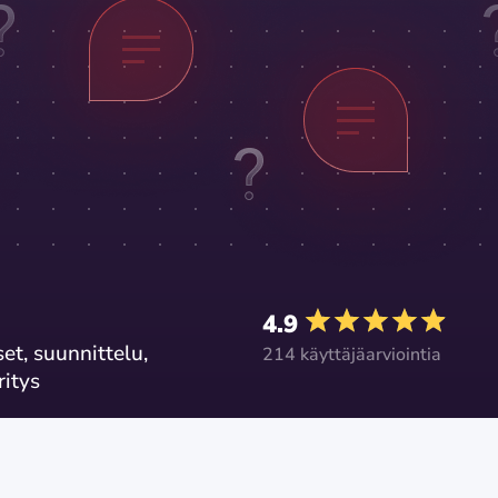
4.9
et, suunnittelu,
214 käyttäjäarviointia
ritys