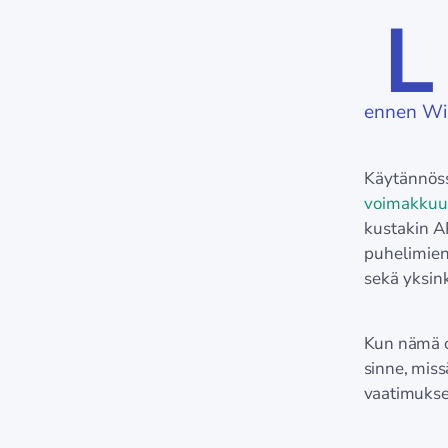
L
ennen Wi-
Käytännöss
voimakkuu
kustakin A
puhelimien
sekä yksink
Kun nämä on
sinne, miss
vaatimukset