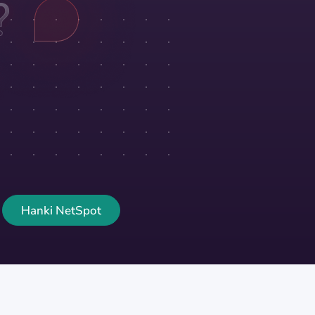
Hanki NetSpot