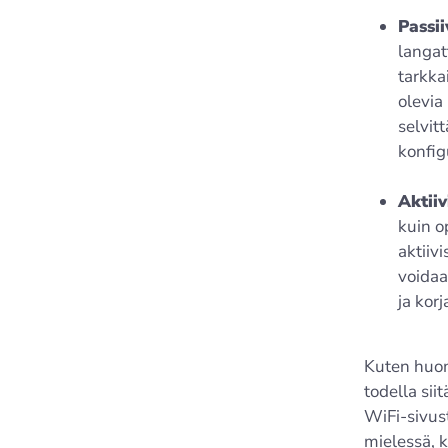
Passii
langat
tarkka
olevia
selvit
konfig
Aktiiv
kuin o
aktiiv
voidaa
ja kor
Kuten huom
todella sii
WiFi-sivus
mielessä, 