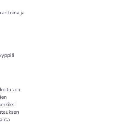
karttoina ja
yyppiä
rkoitus on
äen
erkiksi
astauksen
kahta