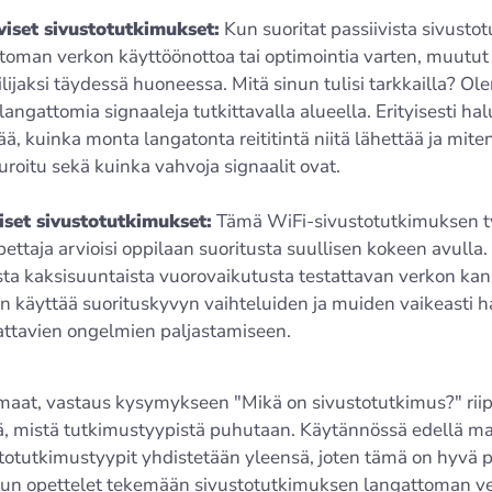
viset sivustotutkimukset:
Kun suoritat passiivista sivusto
toman verkon käyttöönottoa tai optimointia varten, muutut h
ilijaksi täydessä huoneessa. Mitä sinun tulisi tarkkailla? O
 langattomia signaaleja tutkittavalla alueella. Erityisesti hal
tää, kuinka monta langatonta reititintä niitä lähettää ja mite
uroitu sekä kuinka vahvoja signaalit ovat.
iset sivustotutkimukset:
Tämä WiFi-sivustotutkimuksen t
pettaja arvioisi oppilaan suoritusta suullisen kokeen avulla.
ista kaksisuuntaista vuorovaikutusta testattavan verkon kans
n käyttää suorituskyvyn vaihteluiden ja muiden vaikeasti h
jattavien ongelmien paljastamiseen.
aat, vastaus kysymykseen "Mikä on sivustotutkimus?" rii
tä, mistä tutkimustyypistä puhutaan. Käytännössä edellä ma
totutkimustyypit yhdistetään yleensä, joten tämä on hyvä p
kun opettelet tekemään sivustotutkimuksen langattoman v