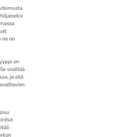
tutkimusta
iljaiseksi
lemassa
uat
n ne on
yyppi on
 Se sisältää
sa, ja sitä
avaittavien
ppuu
initut
itää
erkon