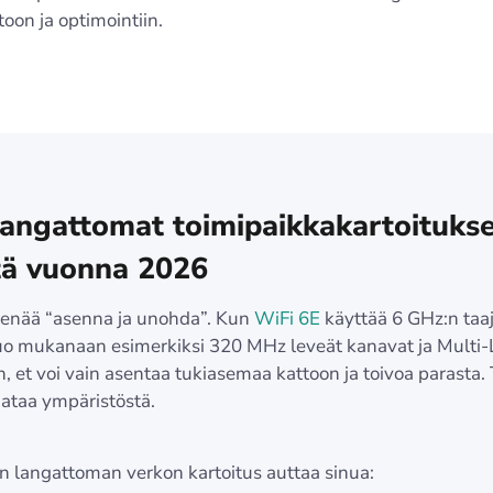
oon ja optimointiin.
langattomat toimipaikkakartoitukse
tä vuonna 2026
e enää “asenna ja unohda”. Kun
WiFi 6E
käyttää 6 GHz:n taa
o mukanaan esimerkiksi 320 MHz leveät kanavat ja Multi-
, et voi vain asentaa tukiasemaa kattoon ja toivoa parasta. 
dataa ympäristöstä.
n langattoman verkon kartoitus auttaa sinua: