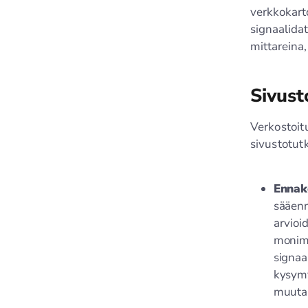
verkkokart
signaalidat
mittareina,
Sivust
Verkostoit
sivustotut
Ennak
sääen
arvioi
monimu
signaa
kysym
muuta 