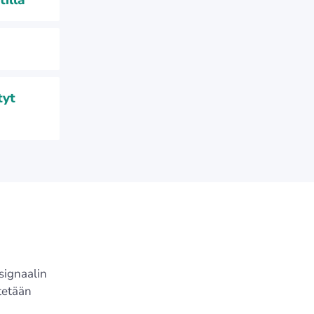
illa
tyt
ignaalin
tetään