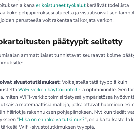
oituksen aikana
erikoistuneet työkalut
keräävät todellista
aa koko pohjapiirroksesi alueelta ja visualisoivat sen lämpö
 joiden perusteella voit rakentaa tai korjata verkon.
okartoitusten päätyypit selitetty
umisalan ammattilaiset tunnistavat seuraavat kolme päät
kimuksille:
oivat sivustotutkimukset:
Voit ajatella tätä tyyppiä kuin
nustetta
WiFi-verkon käyttöönotolle
ja optimoinnille. Sen ta
da, miten WiFi-verkko toimisi tietyssä ympäristössä hyödynt
tkaisia matemaattisia malleja, jotka ottavat huomioon esim
lin häiriöt ja rakennuksen pohjapiirroksen. Nyt kun tiedät v
ykseen "
Mikä on ennakoiva tutkimus?
", on aika tarkastella 
tärkeää WiFi-sivustotutkimuksen tyyppiä.