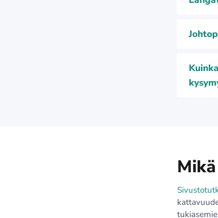
Langat
Johtop
Kuinka
kysym
Mikä
Sivustotut
kattavuudes
tukiasemien