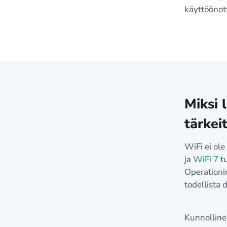
käyttöönott
Miksi 
tärkei
WiFi ei ol
ja
WiFi 7
tu
Operationin
todellista 
Kunnolline