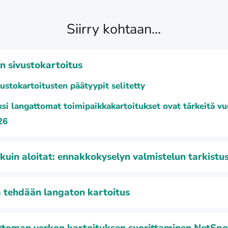
Siirry kohtaan...
n sivustokartoitus
ustokartoitusten päätyypit selitetty
si langattomat toimipaikkakartoitukset ovat tärkeitä v
26
kuin aloitat: ennakkokyselyn valmistelun tarkistus
 tehdään langaton kartoitus