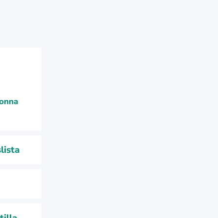
uonna
lista