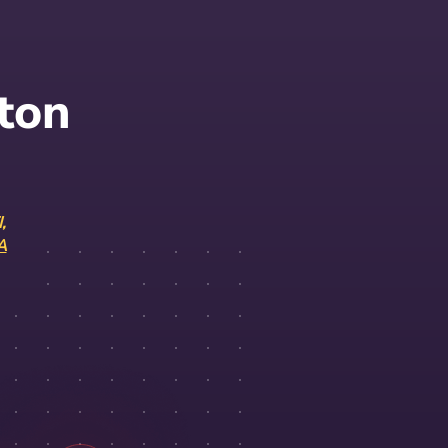
aton
,
A