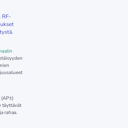
n RF-
mukset
tystä.
gnaalin
 etäisyyden
omien
juusalueet
 (AP:t)
y täyttävät
ja rahaa.