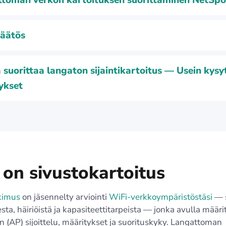
toman verkon kartoituksen suorittaminen NetSpot
äätös
 suorittaa langaton sijaintikartoitus — Usein kysy
ykset
 on sivustokartoitus
kimus
on jäsennelty arviointi
WiFi-verkkoympäristöstäsi
— s
ta, häiriöistä ja kapasiteettitarpeista — jonka avulla määri
 (AP) sijoittelu, määritykset ja suorituskyky. Langattoman