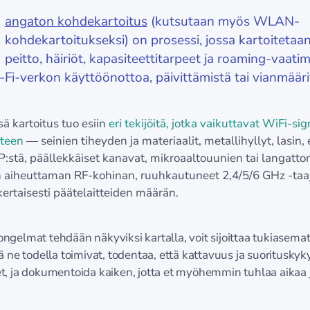
angaton kohdekartoitus
(kutsutaan myös WLAN-
kohdekartoitukseksi) on prosessi, jossa kartoitetaa
peitto, häiriöt, kapasiteettitarpeet ja roaming-vaati
Fi-verkon käyttöönottoa, päivittämistä tai vianmääri
ä kartoitus tuo esiin
eri tekijöitä, jotka vaikuttavat WiFi-si
teen
— seinien tiheyden ja materiaalit, metallihyllyt, lasin,
P:stä, päällekkäiset kanavat, mikroaaltouunien tai langatt
 aiheuttaman RF-kohinan, ruuhkautuneet 2,4/5/6 GHz -taa
ertaisesti päätelaitteiden määrän.
gelmat tehdään näkyviksi kartalla, voit sijoittaa tukiasemat
ä ne todella toimivat, todentaa, että kattavuus ja suorituskyk
, ja dokumentoida kaiken, jotta et myöhemmin tuhlaa aikaa 