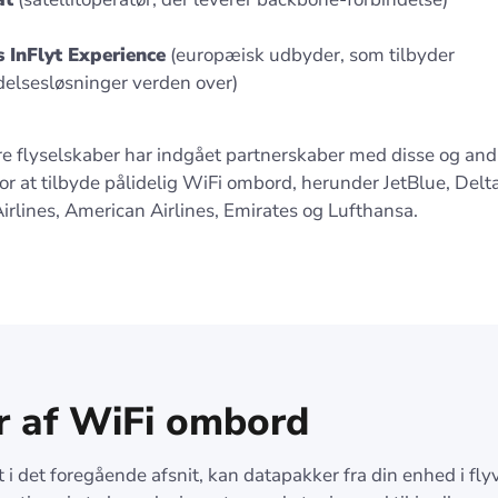
 InFlyt Experience
(europæisk udbyder, som tilbyder
delsesløsninger verden over)
e flyselskaber har indgået partnerskaber med disse og and
r at tilbyde pålidelig WiFi ombord, herunder JetBlue, Delta
rlines, American Airlines, Emirates og Lufthansa.
r af WiFi ombord
i det foregående afsnit, kan datapakker fra din enhed i fly