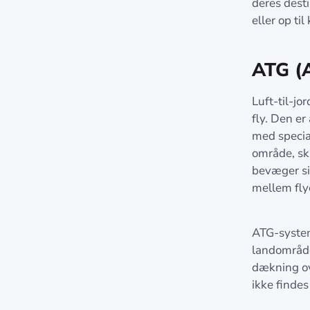
deres desti
eller op til
ATG (A
Luft-til-jo
fly. Den e
med specia
område, sk
bevæger si
mellem fly
ATG-system
landområde
dækning ov
ikke findes