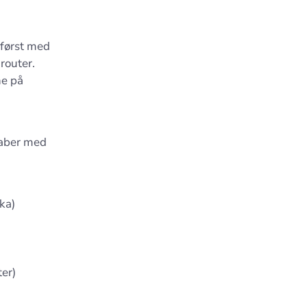
 først med
router.
ne på
skaber med
ka)
er)