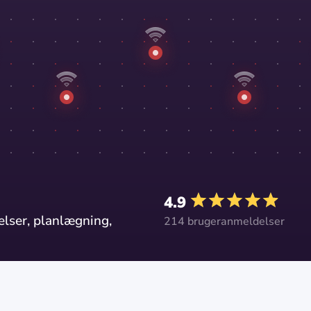
4.9
lser, planlægning,
214 brugeranmeldelser