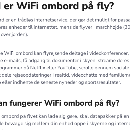
 er WiFi ombord på fly?
 er en trådløs internetservice, der gør det muligt for pass
res enheder til internettet, mens de flyver i marchhøjde (3
over jorden).
e WiFi ombord kan flyrejsende deltage i videokonferencer,
e e-mails, få adgang til dokumenter i skyen, streame deres
ogrammer på Netflix eller YouTube, scrolle gennem sociale
at dele rejseopdateringer i realtid, videochatte med famili
eller indhente de seneste nyheder og sportsresultater.
n fungerer WiFi ombord på fly?
i ombord på flyet kan lade sig gøre, skal datapakker på en 
 bevæge sig mellem din enhed oppe i skyerne og intern