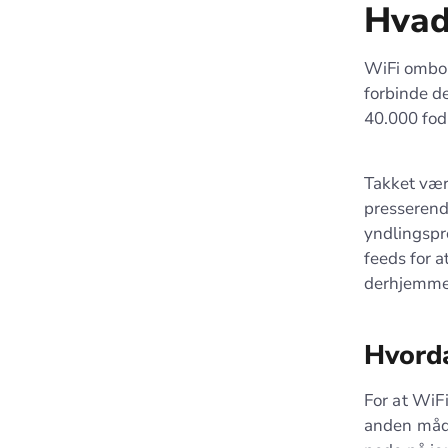
Hvad
WiFi ombord
forbinde de
40.000 fod 
Takket vær
presserend
yndlingspr
feeds for 
derhjemme 
Hvorda
For at WiF
anden måde