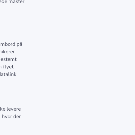
rede master
 ombord på
nikerer
bestemt
 flyet
atalink
ke levere
 hvor der