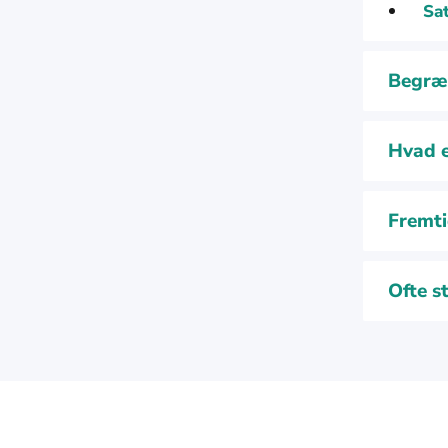
Sat
Begræn
Hvad e
Fremti
Ofte s