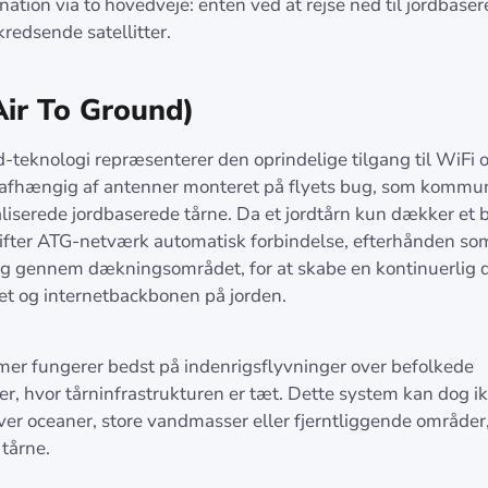
nation via to hovedveje: enten ved at rejse ned til jordbase
 kredsende satellitter.
ir To Ground)
rd-teknologi repræsenterer den oprindelige tilgang til WiFi
r afhængig af antenner monteret på flyets bug, som kommu
liserede jordbaserede tårne. Da et jordtårn kun dækker et 
ifter ATG-netværk automatisk forbindelse, efterhånden som
g gennem dækningsområdet, for at skabe en kontinuerlig d
et og internetbackbonen på jorden.
er fungerer bedst på indenrigsflyvninger over befolkede
r, hvor tårninfrastrukturen er tæt. Dette system kan dog ik
er oceaner, store vandmasser eller fjerntliggende områder,
 tårne.