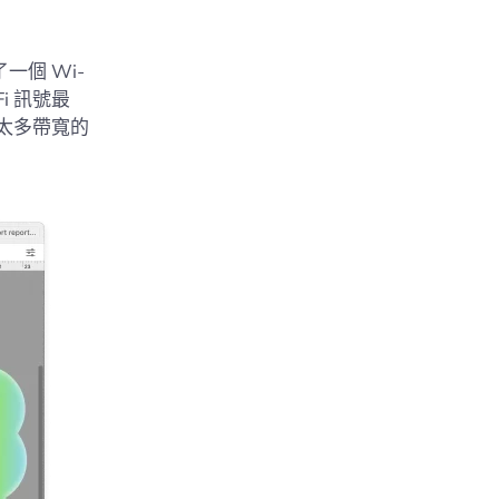
一個 Wi-
i 訊號最
太多帶寬的