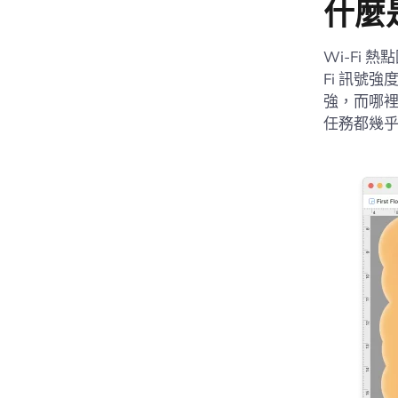
什麼是
Wi-Fi
Fi 訊號強
強，而哪
任務都幾