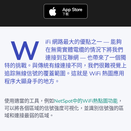
App Store
下載
W
iFi 網路最大的優點之一 — 能夠
在無需實體電纜的情況下將我們
連接到互聯網 — 也帶來了一個獨
特的挑戰。與傳統有線連接不同，我們很難視覺上
追踪無線信號的覆蓋範圍。這就是 WiFi 熱圖應用
程序大顯身手的地方。
使用適當的工具，例如
NetSpot中的WiFi熱點圖功能
，
可以將各個區域的信號強度可視化，並識別信號強的區
域和連接最弱的區域。