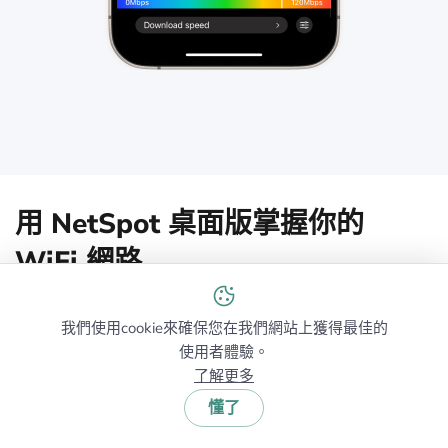
用 NetSpot 桌面版掌握你的
WiFi 網路
iOS 上最好的 WiFi 映射應用程式極大地簡化了創建
我們使用cookie來確保您在我們網站上獲得最佳的
WiFi 熱點圖和在移動中分析網路性能的過程。然而，當
使用者體驗。
您需要對 WiFi 網路進行更深入和詳細的分析時，桌面版
了解更多
WiFi 熱點圖應用程式，如 NetSpot 的 Windows 和
macOS 版本，則更為出色。
懂了