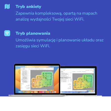
Tryb ankiety
Zapewnia kompleksową, opartą na mapach
analizę wydajności Twojej sieci WiFi.
Tryb planowania
Umożliwia symulację i planowanie układu oraz
zasięgu sieci WiFi.