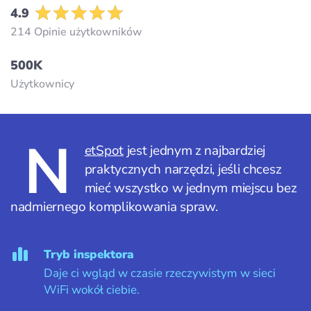
4.9
214 Opinie użytkowników
500K
Użytkownicy
N
etSpot
jest jednym z najbardziej
praktycznych narzędzi, jeśli chcesz
mieć wszystko w jednym miejscu bez
nadmiernego komplikowania spraw.
Tryb inspektora
Daje ci wgląd w czasie rzeczywistym w sieci
WiFi wokół ciebie.