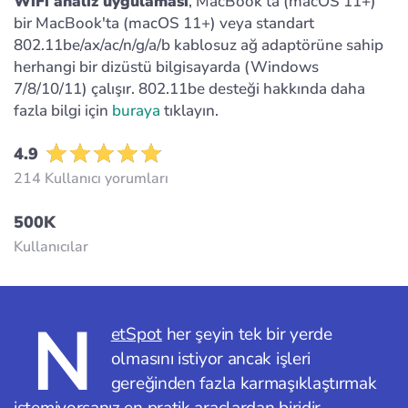
WiFi analiz uygulaması
, MacBook'ta (macOS 11+)
bir MacBook'ta (macOS 11+) veya standart
802.11be/ax/ac/n/g/a/b kablosuz ağ adaptörüne sahip
herhangi bir dizüstü bilgisayarda (Windows
7/8/10/11) çalışır. 802.11be desteği hakkında daha
fazla bilgi için
buraya
tıklayın.
4.9
214 Kullanıcı yorumları
500K
Kullanıcılar
N
etSpot
her şeyin tek bir yerde
olmasını istiyor ancak işleri
gereğinden fazla karmaşıklaştırmak