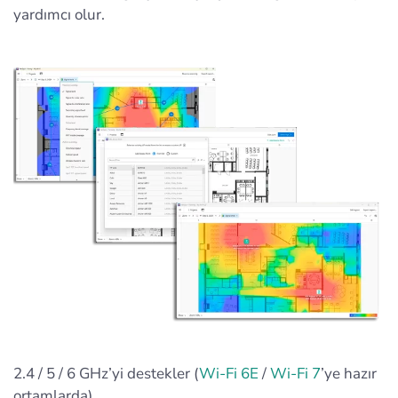
yardımcı olur.
2.4 / 5 / 6 GHz’yi destekler (
Wi-Fi 6E
/
Wi-Fi 7
’ye hazır
ortamlarda)