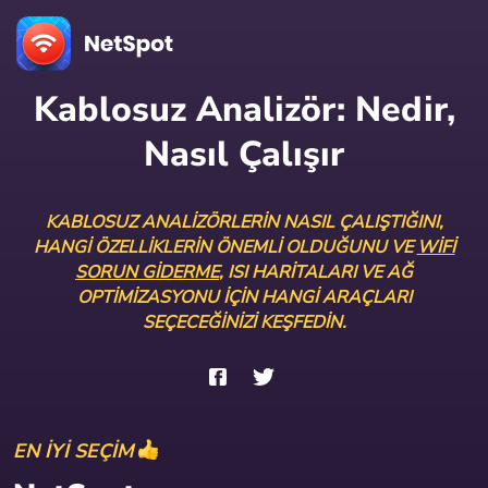
Kablosuz Analizör:
Nedir,
Nasıl Çalışır
KABLOSUZ ANALIZÖRLERIN NASIL ÇALIŞTIĞINI,
HANGI ÖZELLIKLERIN ÖNEMLI OLDUĞUNU VE
WIFI
SORUN GIDERME
, ISI HARITALARI VE AĞ
OPTIMIZASYONU IÇIN HANGI ARAÇLARI
SEÇECEĞINIZI KEŞFEDIN.
EN İYİ SEÇİM