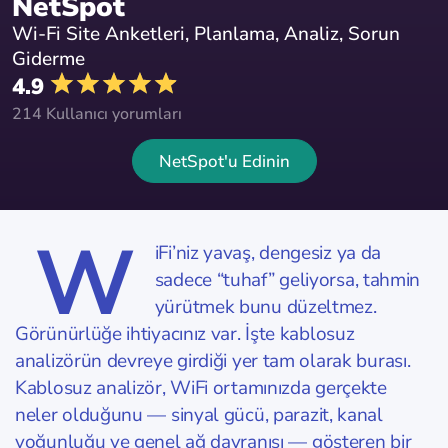
NetSpot
Wi-Fi Site Anketleri, Planlama, Analiz, Sorun
Giderme
4.9
214 Kullanıcı yorumları
NetSpot'u Edinin
W
iFi’niz yavaş, dengesiz ya da
sadece “tuhaf” geliyorsa, tahmin
yürütmek bunu düzeltmez.
Görünürlüğe ihtiyacınız var. İşte kablosuz
analizörün devreye girdiği yer tam olarak burası.
Kablosuz analizör, WiFi ortamınızda gerçekte
neler olduğunu — sinyal gücü, parazit, kanal
yoğunluğu ve genel ağ davranışı — gösteren bir