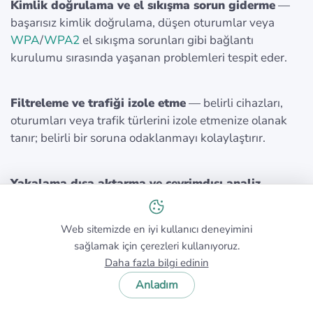
Kimlik doğrulama ve el sıkışma sorun giderme
—
başarısız kimlik doğrulama, düşen oturumlar veya
WPA
/
WPA2
el sıkışma sorunları gibi bağlantı
kurulumu sırasında yaşanan problemleri tespit eder.
Filtreleme ve trafiği izole etme
— belirli cihazları,
oturumları veya trafik türlerini izole etmenize olanak
tanır; belirli bir soruna odaklanmayı kolaylaştırır.
Yakalama dışa aktarma ve çevrimdışı analiz
—
daha derin inceleme için veya diğer araçlar ve ekiplerle
paylaşmak üzere trafik günlüklerini kaydeder.
Web sitemizde en iyi kullanıcı deneyimini
sağlamak için çerezleri kullanıyoruz.
Daha fazla bilgi edinin
Pratikte bunun anlamı:
bir şeyin neden yavaş veya
kararsız olduğunu tahmin etmek yerine, iletişimin tam
Anladım
olarak nerede başarısız olduğunu — protokol