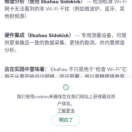
频谱分析（使用 Ekahau Sidekick）
— 检测标准 Wi‑Fi
网卡无法看到的非 Wi‑Fi 干扰（例如微波炉、蓝牙、其
他射频源）
硬件集成（Ekahau Sidekick）
— 专用测量设备，可提
供更准确且一致的数据采集、更快的勘测，并内置频谱
分析。
这在实践中意味着：
Ekahau 不只是用于“检查 Wi‑Fi”它
用于从零开始设计网络、验证部署，并以高精度排查复
杂的射频问题。
我们使用cookies来确保您在我们网站上获得最佳用
最适合：
企业环境、高密度网络、专业 WiFi 工程师。
户体验。
了解更多
明白了
局限性：
昂贵（软件 + 硬件）需要经验与培训、对家庭
或小型办公室使用来说有些大材小用。