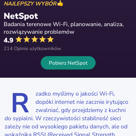
NAJLEPSZY WYBÓR
NetSpot
Badania terenowe Wi-Fi, planowanie, analiza,
rozwiązywanie problemów
4.9
214 Opinie użytkowników
Pobierz NetSpot
R
zadko myślimy o jakości Wi-Fi,
dopóki internet nie zacznie irytująco
zwalniać, gdy przejdziemy z kuchni
do sypialni. W rzeczywistości stabilność sieci
zależy nie od wysokiego pakietu danych, ale od
wskaźnika RSSI (Received Signal Strength