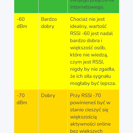
internetowego.
-60
Bardzo
Chociaż nie jest
dBm
dobry
idealny, wartość
RSSI -60 jest nadal
bardzo dobra i
większość osób,
które nie wiedzą,
czym jest RSSI,
nigdy by nie zgadła,
że ich siła sygnału
mogłaby być lepsza.
-70
Dobry
Przy RSSI -70
dBm
powinieneś być w
stanie cieszyć się
większością
aktywności online
bez większych