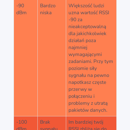
-90
Bardzo
Większość ludzi
dBm
niska
uzna wartość RSSI
-90 za
nieakceptowalną
dla jakichkolwiek
działań poza
najmniej
wymagającymi
zadaniami. Przy tym
poziomie siły
sygnału na pewno
napotkasz częste
przerwy w
połączeniu i
problemy z utratą
pakietów danych.
-100
Brak
Im bardziej twój
dBm
sygnału
RSSI zbliża się do