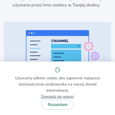
używane przez inne routery w Twojej okolicy.
Używamy plików cookie, aby zapewnić najlepsze
doświadczenia użytkownika na naszej stronie
internetowej.
Wyeliminuj źródła zakłóceń sygnału:
Wszystko,
Dowiedz się więcej
od dużych urządzeń elektronicznych po
Rozumiem
bezprzewodowe telefony, może być źródłem
zakłóceń sygnału. Poprzez wyeliminowanie jak