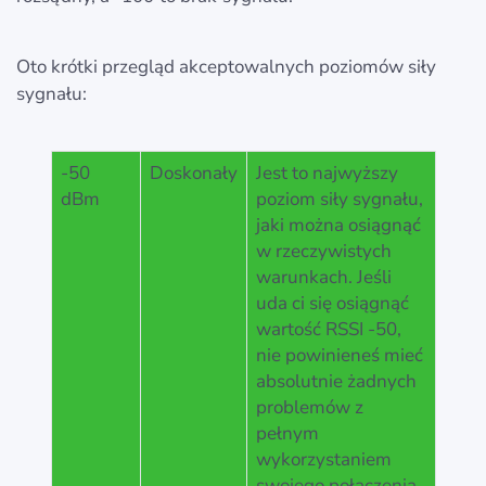
Oto krótki przegląd akceptowalnych poziomów siły
sygnału:
-50
Doskonały
Jest to najwyższy
dBm
poziom siły sygnału,
jaki można osiągnąć
w rzeczywistych
warunkach. Jeśli
uda ci się osiągnąć
wartość RSSI -50,
nie powinieneś mieć
absolutnie żadnych
problemów z
pełnym
wykorzystaniem
swojego połączenia