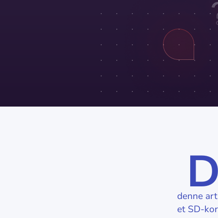
denne arti
et SD-kor