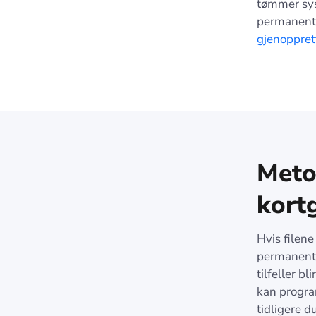
tømmer sys
permanent 
gjenoppret
Meto
kort
Hvis filen
permanent s
tilfeller b
kan progra
tidligere d