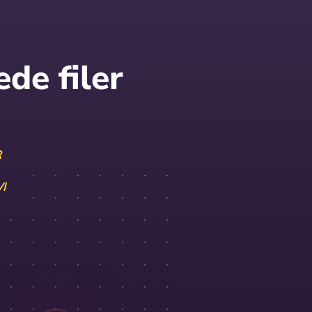
de filer
R
I