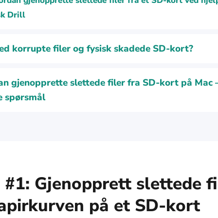
rdan gjenopprette slettede filer fra et SD-kort ved hjel
k Drill
d korrupte filer og fysisk skadede SD-kort?
n gjenopprette slettede filer fra SD-kort på Mac
e spørsmål
#1: Gjenopprett slettede fi
papirkurven på et SD-kort