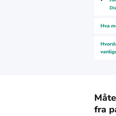
Hvo
Dis
Hva me
Hvorda
vanlig
Måte 
fra 