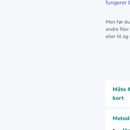
fungerer b
Men før du 
andre file
eller til o
Måte #
kort
Metode