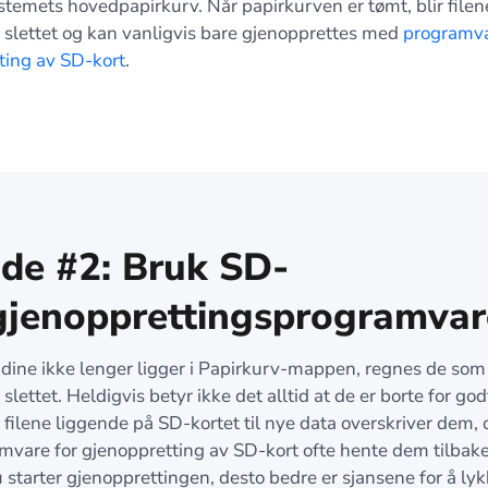
temets hovedpapirkurv. Når papirkurven er tømt, blir filen
slettet og kan vanligvis bare gjenopprettes med
programva
ting av SD-kort
.
de #2: Bruk SD-
gjenopprettingsprogramvar
e dine ikke lenger ligger i Papirkurv-mappen, regnes de som
lettet. Heldigvis betyr ikke det alltid at de er borte for go
lir filene liggende på SD-kortet til nye data overskriver dem, 
mvare for gjenoppretting av SD-kort ofte hente dem tilbake
u starter gjenopprettingen, desto bedre er sjansene for å lyk