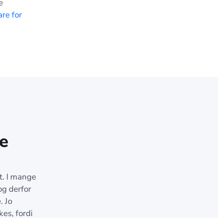
e
re for
e
dt. I mange
og derfor
. Jo
kes, fordi