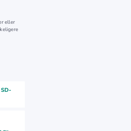
r eller
skeligere
t SD-