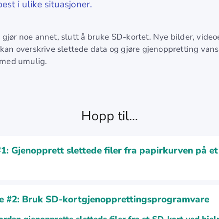
est i ulike situasjoner.
gjør noe annet, slutt å bruke SD-kortet. Nye bilder, videoe
r kan overskrive slettede data og gjøre gjenoppretting van
g med umulig.
Hopp til...
1: Gjenopprett slettede filer fra papirkurven på e
 #2: Bruk SD-kortgjenopprettingsprogramvare