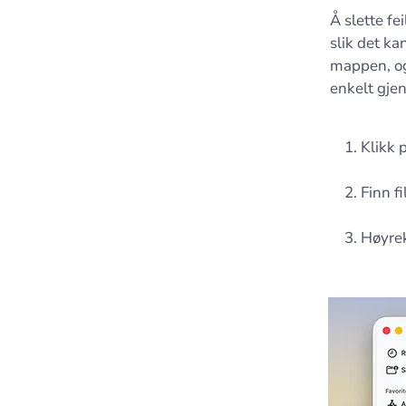
Å slette fe
slik det kan
mappen, og
enkelt gjen
Klikk 
Finn f
Høyrek