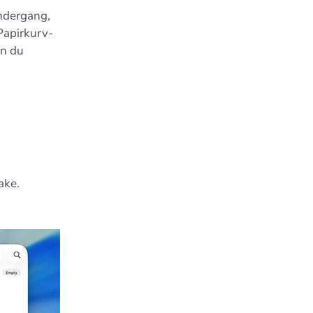
undergang,
 Papirkurv-
an du
ake.