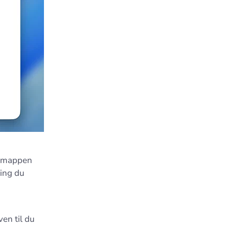
in-mappen
ring du
ven til du