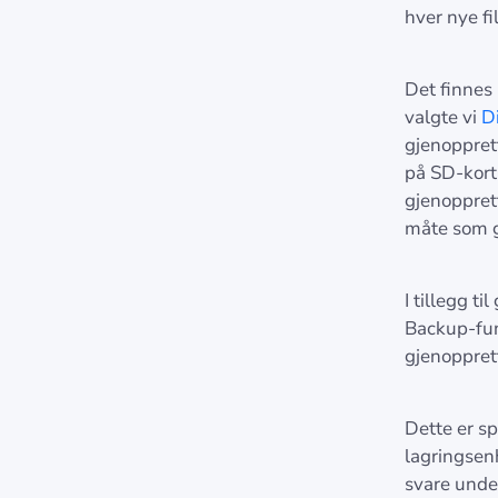
hver nye fi
Det finnes
valgte vi
Di
gjenopprett
på SD-kort.
gjenopprett
måte som gj
I tillegg t
Backup-funk
gjenopprett
Dette er sp
lagringsenh
svare under