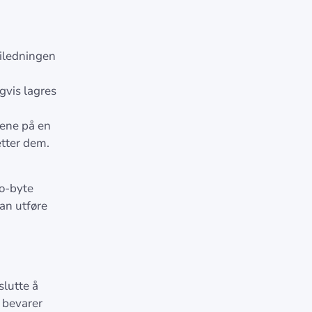
eiledningen
gvis lagres
tene på en
etter dem.
to-byte
an utføre
slutte å
 bevarer