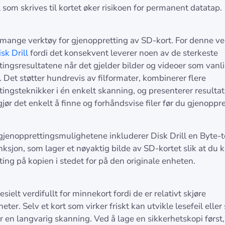
l som skrives til kortet øker risikoen for permanent datatap.
 mange verktøy for gjenoppretting av SD-kort. For denne v
sk Drill
fordi det konsekvent leverer noen av de sterkeste
ingsresultatene når det gjelder bilder og videoer som vanli
 Det støtter hundrevis av filformater, kombinerer flere
ingsteknikker i én enkelt skanning, og presenterer resulta
ør det enkelt å finne og forhåndsvise filer før du gjenoppr
il gjenopprettingsmulighetene inkluderer Disk Drill en Byte-
sjon, som lager et nøyaktig bilde av SD-kortet slik at du k
ing på kopien i stedet for på den originale enheten.
esielt verdifullt for minnekort fordi de er relativt skjøre
eter. Selv et kort som virker friskt kan utvikle lesefeil eller 
 en langvarig skanning. Ved å lage en sikkerhetskopi først,