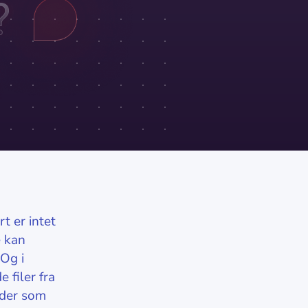
t er intet
e kan
Og i
 filer fra
oder som