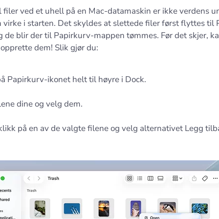
il filer ved et uhell på en Mac-datamaskin er ikke verdens 
 virke i starten. Det skyldes at slettede filer først flyttes til
 de blir der til Papirkurv-mappen tømmes. Før det skjer, k
opprette dem! Slik gjør du:
på Papirkurv-ikonet helt til høyre i Dock.
ilene dine og velg dem.
likk på en av de valgte filene og velg alternativet Legg tilb