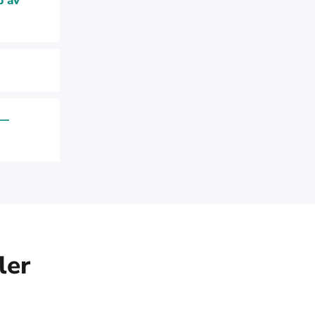
p av
 —
ler