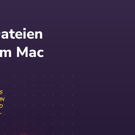
Dateien
em Mac
S
IN
D
-