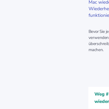
Mac wiede
Wiederher
funktionie
Bevor Sie j
verwenden.
überschrei
machen.
Weg #1
wieder