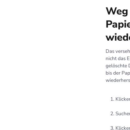
Weg 
Papi
wied
Das verseh
nicht das 
gelöschte 
bis der Pap
wiederherst
Klicke
Suchen
Klicke