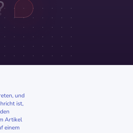
reten, und
icht ist,
rden
m Artikel
uf einem