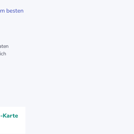
am besten
aten
ich
D-Karte