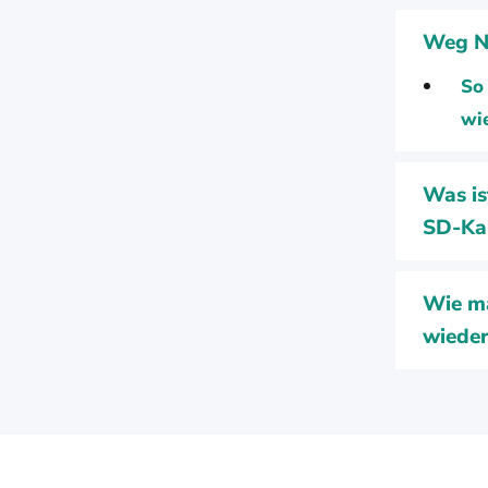
Weg Nr
So 
wi
Was is
SD-Ka
Wie ma
wieder