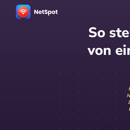
So ste
von e
N