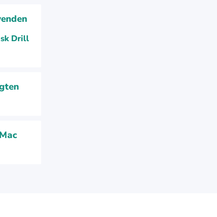
wenden
sk Drill
igten
 Mac