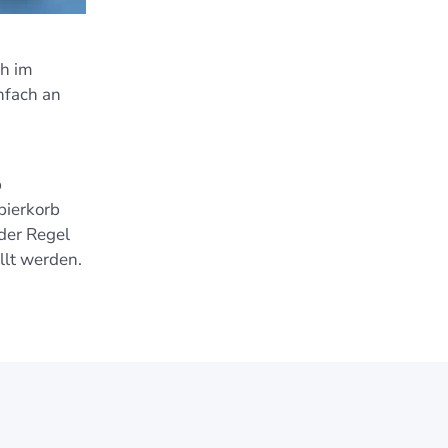
ch im
nfach an
b
pierkorb
der Regel
lt werden.