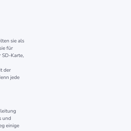
ten sie als
ie für
r SD-Karte,
t der
denn jede
nleitung
s und
eg einige