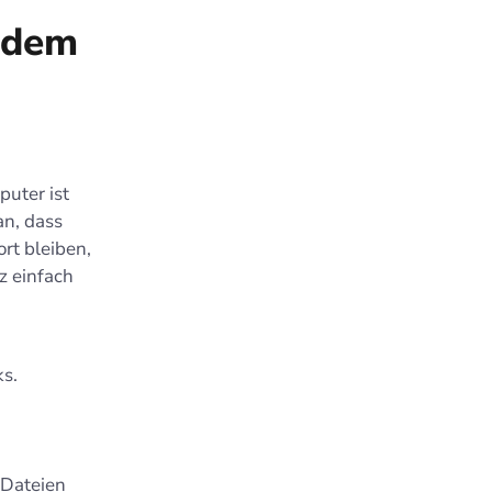
 dem
uter ist
an, dass
rt bleiben,
z einfach
s.
 Dateien