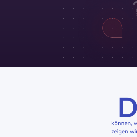
können, w
zeigen wi