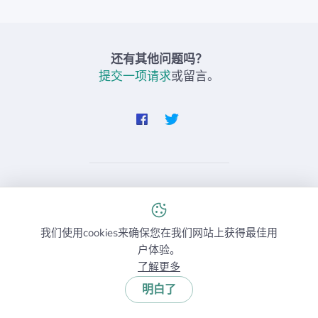
还有其他问题吗？
提交一项请求
或留言。
接下来阅读更多有关Wi-Fi的内容
如果您想要获取更多有关Wi-Fi的信息，请查看如下有关
我们使用cookies来确保您在我们网站上获得最佳用
Wi-Fi路由器，设置无线网络的最佳应用，WiFi信号等
户体验。
等文章。
了解更多
明白了