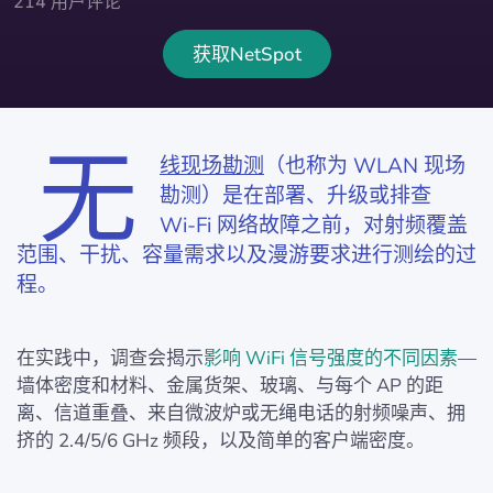
214 用户评论
获取NetSpot
无
线现场勘测
（也称为 WLAN 现场
勘测）是在部署、升级或排查
Wi‑Fi 网络故障之前，对射频覆盖
范围、干扰、容量需求以及漫游要求进行测绘的过
程。
在实践中，调查会揭示
影响 WiFi 信号强度的不同因素
—
墙体密度和材料、金属货架、玻璃、与每个 AP 的距
离、信道重叠、来自微波炉或无绳电话的射频噪声、拥
挤的 2.4/5/6 GHz 频段，以及简单的客户端密度。