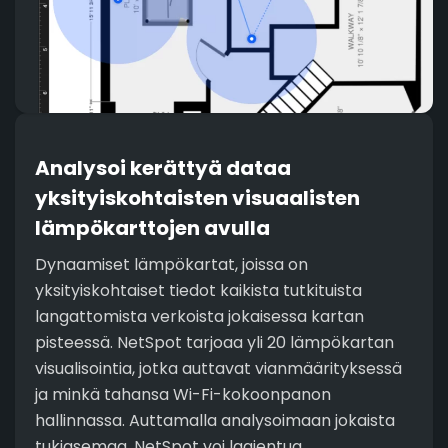
Analysoi kerättyä dataa
yksityiskohtaisten visuaalisten
lämpökarttojen avulla
Dynaamiset lämpökartat, joissa on
yksityiskohtaiset tiedot kaikista tutkituista
langattomista verkoista jokaisessa kartan
pisteessä. NetSpot tarjoaa yli 20 lämpökartan
visualisointia, jotka auttavat vianmäärityksessä
ja minkä tahansa Wi-Fi-kokoonpanon
hallinnassa. Auttamalla analysoimaan jokaista
tukiasemaa, NetSpot voi laajentua