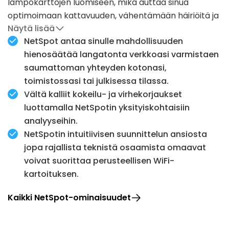
lämpökarttojen luomiseen, mikä auttaa sinua
optimoimaan kattavuuden, vähentämään häiriöitä ja
Näytä lisää
parantamaan verkkosuorituskykyä helposti.
NetSpot antaa sinulle mahdollisuuden
hienosäätää langatonta verkkoasi varmistaen
saumattoman yhteyden kotonasi,
toimistossasi tai julkisessa tilassa.
Vältä kalliit kokeilu- ja virhekorjaukset
luottamalla NetSpotin yksityiskohtaisiin
analyyseihin.
NetSpotin intuitiivisen suunnittelun ansiosta
jopa rajallista teknistä osaamista omaavat
voivat suorittaa perusteellisen WiFi-
kartoituksen.
Kaikki NetSpot-ominaisuudet