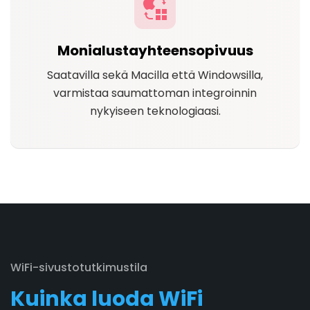
Monialustayhteensopivuus
Saatavilla sekä Macilla että Windowsilla,
varmistaa saumattoman integroinnin
nykyiseen teknologiaasi.
WiFi-sivustotutkimustila
Kuinka luoda WiFi