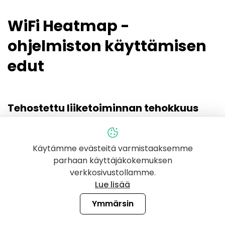
WiFi Heatmap -
ohjelmiston käyttämisen
edut
Tehostettu liiketoiminnan tehokkuus
Paranna yhteyksiä toimistoissa,
ostoskeskuksissa, hotelleissa ja muilla vilkkailla
Käytämme evästeitä varmistaaksemme
alueilla
parhaan käyttäjäkokemuksen
Tunnista ja ratkaise nopeasti heikkojen signaalien
verkkosivustollamme.
alueet varmistaaksesi toiminnan sujuvuuden.
Lue lisää
Leikkaa toimintakuluja
Ymmärsin
Optimoi verkon suunnittelu vähentääksesi