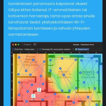
tunnistetaan parannusta kaipaavat alueet.
Olitpa sitten kokenut IT-ammattilainen tai
kotiverkon harrastaja, tämä opas antaa sinulle
tarvittavat tiedot yksityiskohtaisen Wi-Fi-
lämpökartan luomiseen ja vahvan yhteyden
varmistamiseen.