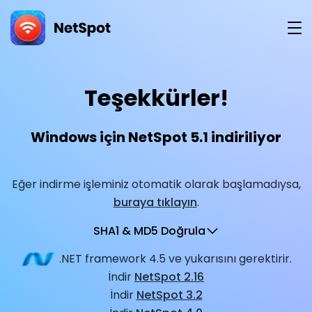
İndir
Teşekkürler!
Windows için NetSpot 5.1 indiriliyor
Eğer indirme işleminiz otomatik olarak başlamadıysa,
buraya tıklayın
.
SHA1 & MD5 Doğrula
.NET framework 4.5 ve yukarısını gerektirir.
İndir
NetSpot 2.16
İndir
NetSpot 3.2