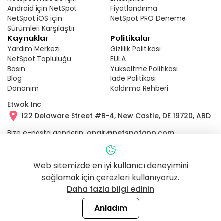
Android için NetSpot
Fiyatlandırma
NetSpot iOS için
NetSpot PRO Deneme
Sürümleri Karşılaştır
Kaynaklar
Politikalar
Yardım Merkezi
Gizlilik Politikası
NetSpot Topluluğu
EULA
Basın
Yükseltme Politikası
Blog
İade Politikası
Donanım
Kaldırma Rehberi
Etwok Inc
122 Delaware Street #B-4, New Castle, DE 19720, ABD
Bize e-posta gönderin:
onair@netspotapp.com
Bizi arayın:
+1 (240) 363-9434
NetSpot Pro © Etwok Inc'in tescilli markasıdır
Web sitemizde en iyi kullanıcı deneyimini
sağlamak için çerezleri kullanıyoruz.
Etwok Inc © 2011-2026
Daha fazla bilgi edinin
Türkçe
Bizi Takip Edin:
Anladım