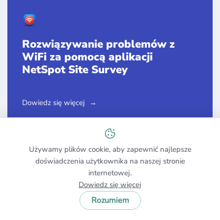
Rozwiązywanie problemów z
WiFi za pomocą aplikacji
NetSpot Site Survey
Dowiedz się więcej
Używamy plików cookie, aby zapewnić najlepsze
doświadczenia użytkownika na naszej stronie
internetowej.
Darmowa aplikacja do analizy
Dowiedz się więcej
WiFi dla macOS i Windows PC
Rozumiem