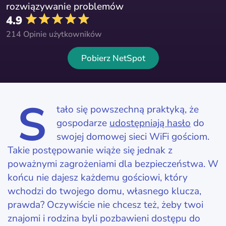
rozwiązywanie problemów
4.9
214 Opinie użytkowników
Pobierz NetSpot
S
tało się powszechną praktyką, że
gospodarze
udostępniają hasło
do
swojej domowej sieci WiFi gościom.
Takie postępowanie wiąże się jednak z
poważnymi zagrożeniami dla bezpieczeństwa. W
końcu nie dajesz każdemu gościowi, który
wchodzi do twojego domu, własnego klucza,
prawda? Oczywiście nie chcesz też, żeby twoi
znajomi i rodzina byli pozbawieni dostępu do