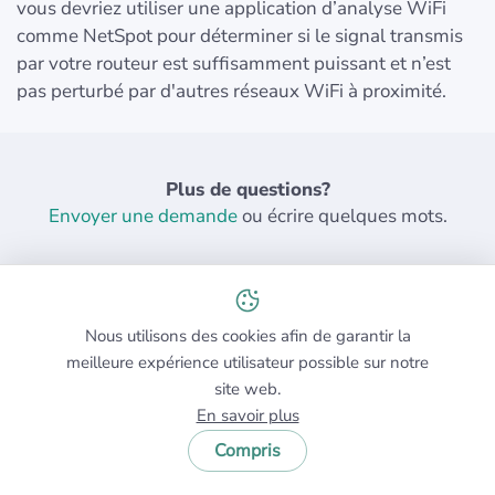
vous devriez utiliser une application d’analyse WiFi
comme NetSpot pour déterminer si le signal transmis
par votre routeur est suffisamment puissant et n’est
pas perturbé par d'autres réseaux WiFi à proximité.
Plus de questions?
Envoyer une demande
ou écrire quelques mots.
Nous utilisons des cookies afin de garantir la
meilleure expérience utilisateur possible sur notre
site web.
Poursuivez votre lecture pour
En savoir plus
tout savoir sur le Wi-Fi
Compris
Si vous souhaitez obtenir plus d'informations sur le