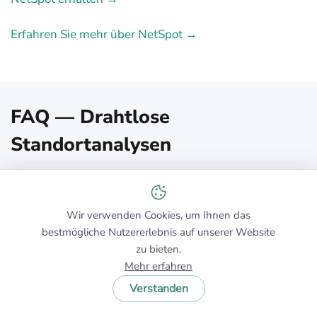
Erfahren Sie mehr über NetSpot →
FAQ — Drahtlose
Standortanalysen
Was ist eine Wireless-
Wir verwenden Cookies, um Ihnen das
Standortvermessung und warum sollte
bestmögliche Nutzererlebnis auf unserer Website
ich mich damit befassen?
zu bieten.
Eine drahtlose Standortanalyse ist ein systematischer
Mehr erfahren
Rundgang oder eine prädiktive Simulation Ihrer
Verstanden
Räumlichkeiten, die Signalstärke, Hintergrundrauschen
und Störungen abbildet. Indem sie unsichtbare