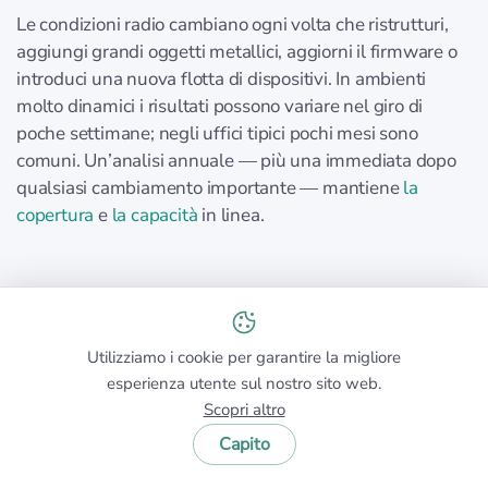
Le condizioni radio cambiano ogni volta che ristrutturi,
aggiungi grandi oggetti metallici, aggiorni il firmware o
introduci una nuova flotta di dispositivi. In ambienti
molto dinamici i risultati possono variare nel giro di
poche settimane; negli uffici tipici pochi mesi sono
comuni. Un’analisi annuale — più una immediata dopo
qualsiasi cambiamento importante — mantiene
la
copertura
e
la capacità
in linea.
Posso eseguire un sopralluogo del sito da
solo?
Utilizziamo i cookie per garantire la migliore
Sì. Strumenti come NetSpot ti guidano nell'importazione
esperienza utente sul nostro sito web.
di una planimetria, nel percorrere i percorsi designati e
Scopri altro
nella generazione di mappe di calore e visualizzazioni
Capito
della sovrapposizione dei canali. Nella maggior parte
degli ambienti di piccole e medie dimensioni, un