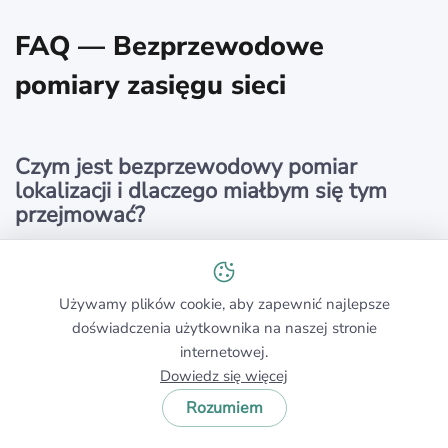
FAQ — Bezprzewodowe
pomiary zasięgu sieci
Czym jest bezprzewodowy pomiar
lokalizacji i dlaczego miałbym się tym
przejmować?
Bezprzewodowy site survey to systematyczny obchód
Twojej przestrzeni lub symulacja predykcyjna, które
mapują siłę sygnału, szum tła oraz zakłócenia.
Używamy plików cookie, aby zapewnić najlepsze
Zamieniając niewidzialne fale radiowe w użyteczne
doświadczenia użytkownika na naszej stronie
dane, pozwala precyzyjnie rozmieszczać punkty
internetowej.
dostępowe i zapewniać szybsze, bardziej niezawodne
Dowiedz się więcej
Wi‑Fi dla każdego użytkownika i urządzenia.
Rozumiem