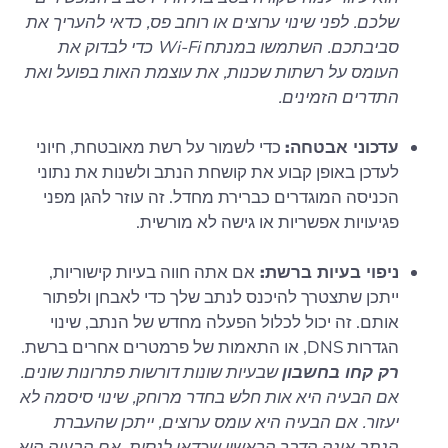
שלכם. לפני שינוי ערוצים או רוחב פס, כדאי להעריך את
סביבתכם. השתמשו במנתח Wi-Fi כדי לבדוק את
העומס על רשתות שכנות, את עוצמת האות בפועל ואת
התדרים הזמינים.
עדכוני אבטחה:
כדי לשמור על רשת מאובטחת, חיוני
לעדכן באופן קבוע את קושחת הנתב ולשנות את נתוני
הכניסה המוגדרים כברירת מחדל. זה עוזר להגן מפני
פגיעויות אפשריות או גישה לא מורשית.
ניפוי בעיות ברשת:
אם אתה חווה בעיות קישוריות,
ייתכן שתצטרך להיכנס לנתב שלך כדי לאבחן ולפתור
אותם. זה יכול לכלול הפעלה מחדש של הנתב, שינוי
הגדרות DNS, או התאמות של פרמטרים אחרים ברשת.
רק קחו בחשבון
שבעיות שונות דורשות פתרונות שונים.
אם הבעיה היא אות חלש בחדר מרוחק, שינוי סיסמה לא
יעזור. אם הבעיה היא עומס ערוצים, ייתכן שהעברת
הנתב אינה הדבר הראשון שכדאי לנסות. אם הבעיה היא