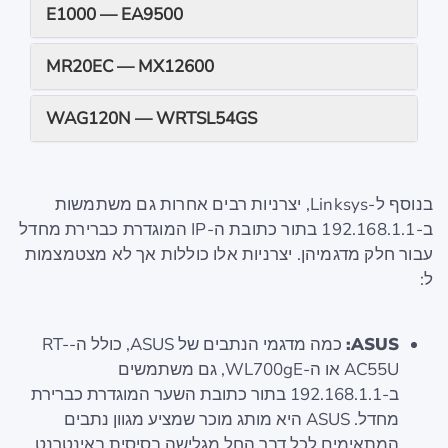
E1000 — EA9500
MR20EC — MX12600
WAG120N — WRTSL54GS
בנוסף ל-Linksys, יצרניות רבים אחרות גם משתמשות
ב-192.168.1.1 בתור כתובת ה-IP המוגדרת כברירת מחדל
עבור חלק מדגמיהן. יצרניות אלו כוללות אך לא מצטמצמות
ל:
ASUS:
כמה מדגמי הנתבים של ASUS, כולל ה-RT-
AC55U או ה-WL700gE, גם משתמשים
ב-192.168.1.1 בתור כתובת השער המוגדרת כברירת
מחדל. ASUS היא מותג מוכר שמציע מגוון נתבים
המתאימים לכל דבר החל מגלישה בסיסית באינטרנט