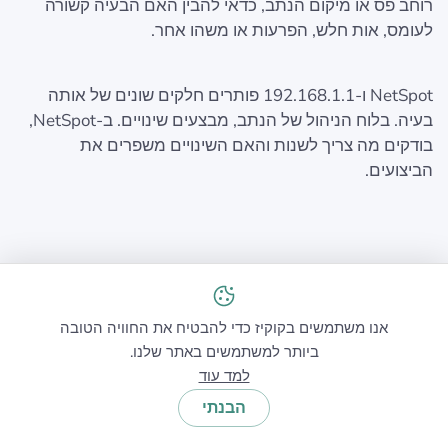
רוחב פס או מיקום הנתב, כדאי להבין האם הבעיה קשורה
לעומס, אות חלש, הפרעות או משהו אחר.
NetSpot ו-192.168.1.1 פותרים חלקים שונים של אותה
בעיה. בלוח הניהול של הנתב, מבצעים שינויים. ב-NetSpot,
בודקים מה צריך לשנות והאם השינויים משפרים את
הביצועים.
כתובת IP של נתב 192.168.1.1 -
אנו משתמשים בקוקיז כדי להבטיח את החוויה הטובה
ביותר למשתמשים באתר שלנו.
שאלות נפוצות
למד עוד
הבנתי
כיצד אני משנה את הסיסמה שלי