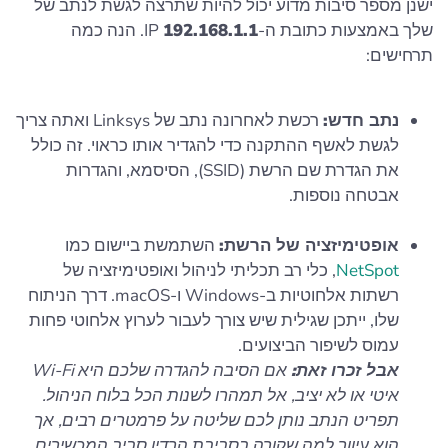
ישנן מספר סיבות מדוע יכול להיות שתרצה לגשת לנתב של
שלך באמצעות כתובת ה-IP
192.168.1.1
. הנה כמה
תרחישים:
נתב חדש:
רכשת לאחרונה נתב של Linksys ואתה צריך
לגשת לאשף ההתקנה כדי להגדיר אותו כראוי. זה כולל
את הגדרת שם הרשת (SSID), הסיסמא, והגדרות
אבטחה נוספות.
אופטימיזציה של הרשת:
השתמשת ביישום כמו
NetSpot
, כלי רב תכליתי לניהול ואופטימיזציה של
רשתות אלחוטיות ב-Windows ו-macOS. דרך הניתוח
שלו, ייתכן שגילית שיש צורך לעבור לערוץ אלחוטי פחות
עמוס לשיפור הביצועים.
אבל זכרו זאת:
אם הסיבה להגדרה שלכם היא Wi-Fi
איטי או לא יציב, אל תמהרו לשנות הכל בלוח הניהול.
תפריט הנתב נותן לכם שליטה על פרמטרים רבים, אך
הוא עיוור למה שקורה בסביבת הרדיו סביב המכשירים