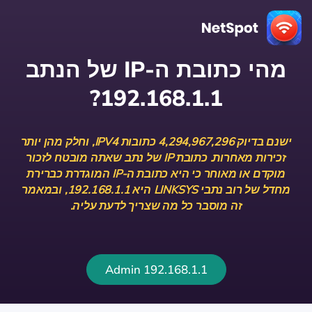
מהי כתובת ה-IP של הנתב
192.168.1.1?
ישנם בדיוק 4,294,967,296 כתובות IPV4, וחלק מהן יותר
זכירות מאחרות. כתובת IP של נתב שאתה מובטח לזכור
מוקדם או מאוחר כי היא כתובת ה-IP המוגדרת כברירת
מחדל של רוב נתבי LINKSYS היא 192.168.1.1, ובמאמר
זה מוסבר כל מה שצריך לדעת עליה.
192.168.1.1 Admin