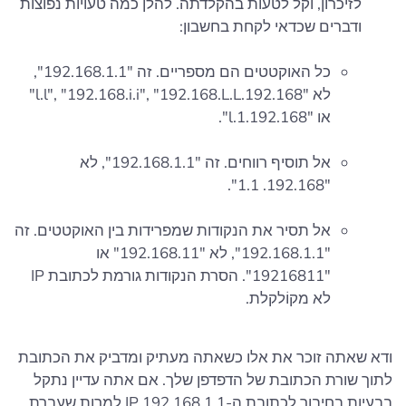
לזיכרון, וקל לטעות בהקלדתה. להלן כמה טעויות נפוצות
ודברים שכדאי לקחת בחשבון:
כל האוקטטים הם מספריים. זה "192.168.1.1",
לא "192.168.l.l", "192.168.i.i", "192.168.L.L"
או "192.168.l.1".
אל תוסיף רווחים. זה "192.168.1.1", לא
"192.168. 1.1".
אל תסיר את הנקודות שמפרידות בין האוקטטים. זה
"192.168.1.1", לא "192.168.11" או
"19216811". הסרת הנקודות גורמת לכתובת IP
לא מקוֹלקלת.
ודא שאתה זוכר את אלו כשאתה מעתיק ומדביק את הכתובת
לתוך שורת הכתובת של הדפדפן שלך. אם אתה עדיין נתקל
בבעיות בחיבור לכתובת ה-IP 192.168.1.1 למרות שעברת