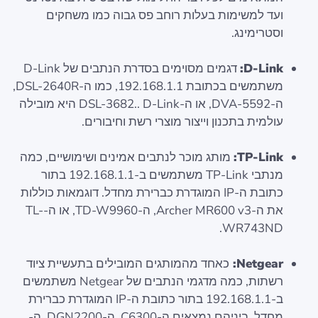
ועד למשימות בעלות רוחב פס גבוה כמו משחקים
וסטרימינג.
D-Link:
דגמים מסוימים בסדרת הנתבים של D-Link
משתמשים בכתובת 192.168.1.1, כמו ה-DSL-2640R,
ה-DVA-5592, או ה-DSL-3682.. D-Link היא מובילה
עולמית בתכנון וייצור מוצרי רשת וחיבורים.
TP-Link:
מותג מוכר לנתבים אמינים ושימושיים, כמה
מנתבי TP-Link משתמשים ב-192.168.1.1 בתור
כתובת ה-IP המוגדרת כברירת מחדל. דוגמאות כוללות
את ה-Archer MR600 v3, ה-TD-W9960, או ה-TL-
WR743ND.
Netgear:
כאחד מהמותגים המובילים בתעשיית ציוד
רשתות, כמה מדגמי הנתבים של Netgear משתמשים
ב-192.168.1.1 בתור כתובת ה-IP המוגדרת כברירת
מחדל. ביניהם נמצאים ה-C6300, ה-DGN2200, ה-