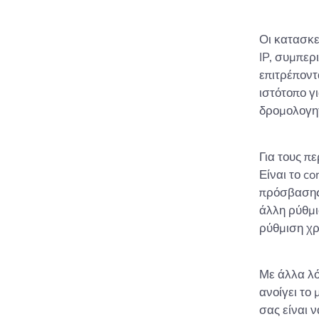
Οι κατασκε
IP, συμπε
επιτρέπον
ιστότοπο γ
δρομολογη
Για τους π
Είναι το co
πρόσβασης 
άλλη ρύθμι
ρύθμιση χρ
Με άλλα λό
ανοίγει το
σας είναι 