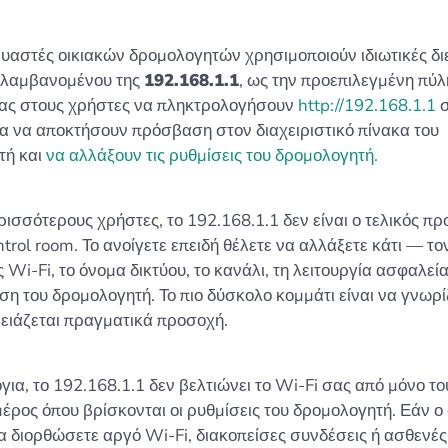
υαστές οικιακών δρομολογητών χρησιμοποιούν ιδιωτικές δι
ριλαμβανομένου της
192.168.1.1
, ως την προεπιλεγμένη πύλ
τας στους χρήστες να πληκτρολογήσουν
http://192.168.1.1
σ
ια να αποκτήσουν πρόσβαση στον διαχειριστικό πίνακα του
τή και
να αλλάξουν τις ρυθμίσεις του δρομολογητή.
ερισσότερους χρήστες, το 192.168.1.1 δεν είναι ο τελικός πρ
ntrol room. Το ανοίγετε επειδή θέλετε να αλλάξετε κάτι — το
Wi-Fi, το όνομα δικτύου, το κανάλι, τη λειτουργία ασφαλεία
ση του δρομολογητή. Το πιο δύσκολο κομμάτι είναι να γνωρί
ειάζεται πραγματικά προσοχή.
για, το 192.168.1.1 δεν βελτιώνει το Wi-Fi σας από μόνο τ
 μέρος όπου βρίσκονται οι ρυθμίσεις του δρομολογητή. Εάν ο
να διορθώσετε αργό Wi-Fi, διακοπείσες συνδέσεις ή ασθενές