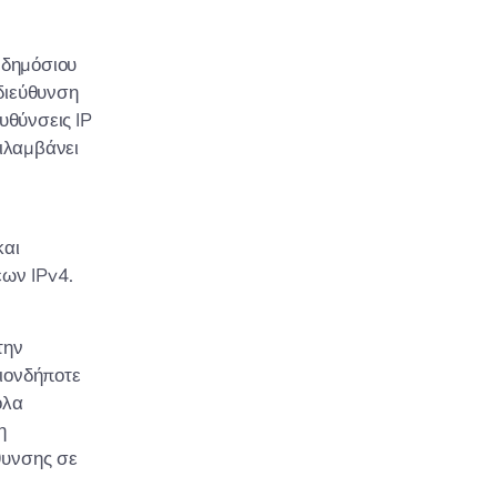
 δημόσιου
 διεύθυνση
υθύνσεις IP
ριλαμβάνει
και
εων IPv4.
την
οιονδήποτε
ολα
η
θυνσης σε