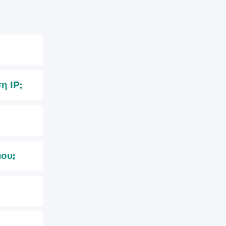
η IP;
μου;