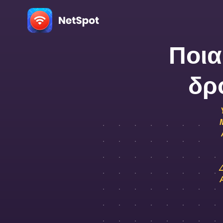
Ποια
δρ
Ρ