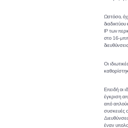
Ωστόσο, όχ
διαδικτύου 
IP των περ
στο 16-μπι
διευθύνσει
Οι ιδιωτικέ
καθορίστηκ
Επειδή οι 
έγκριση απ
από απλούς
συσκευές σ
Διευθύνσεω
έναν υπολο