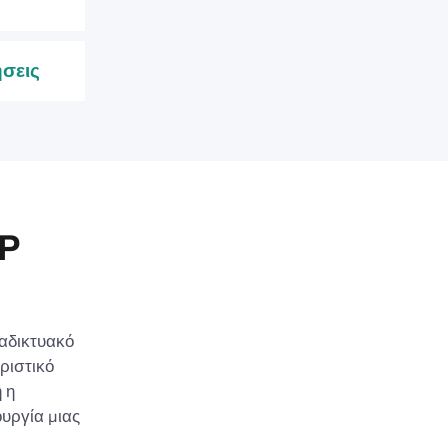
σεις
IP
ιαδικτυακό
ριστικό
 η
ουργία μιας