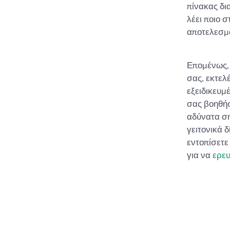
πίνακας δι
λέει ποιο σ
αποτελεσμα
Επομένως, 
σας, εκτελ
εξειδικευμ
σας βοηθήσ
αδύνατα ση
γειτονικά 
εντοπίσετε
για να
ερε