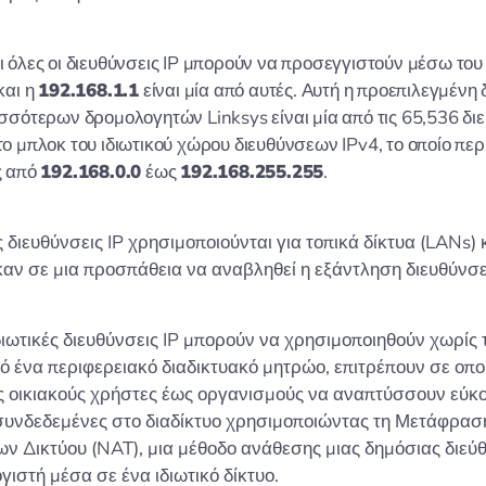
ι όλες οι διευθύνσεις IP μπορούν να προσεγγιστούν μέσω του
και η
192.168.1.1
είναι μία από αυτές. Αυτή η προεπιλεγμένη
ισσότερων δρομολογητών Linksys είναι μία από τις 65,536 διε
το μπλοκ του ιδιωτικού χώρου διευθύνσεων IPv4, το οποίο πε
ς από
192.168.0.0
έως
192.168.255.255
.
ς διευθύνσεις IP χρησιμοποιούνται για τοπικά δίκτυα (LANs) 
αν σε μια προσπάθεια να αναβληθεί η εξάντληση διευθύνσ
ιδιωτικές διευθύνσεις IP μπορούν να χρησιμοποιηθούν χωρίς 
ό ένα περιφερειακό διαδικτυακό μητρώο, επιτρέπουν σε οπ
 οικιακούς χρήστες έως οργανισμούς να αναπτύσσουν εύκ
υνδεδεμένες στο διαδίκτυο χρησιμοποιώντας τη Μετάφρασ
ν Δικτύου (NAT), μια μέθοδο ανάθεσης μιας δημόσιας διεύ
γιστή μέσα σε ένα ιδιωτικό δίκτυο.