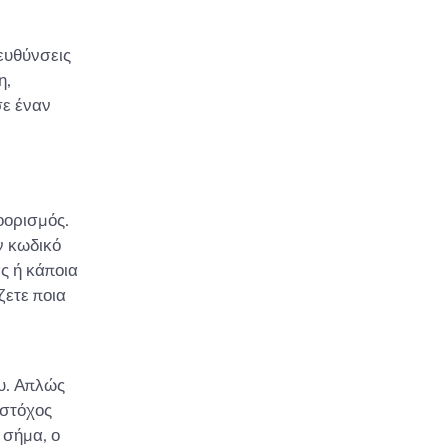
ευθύνσεις
η,
ε έναν
οορισμός.
ν κωδικό
ς ή κάποια
ζετε ποια
ου. Απλώς
 στόχος
 σήμα, ο