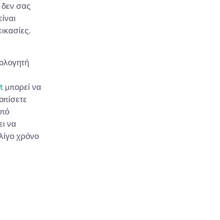
 δεν σας
είναι
ικασίες.
μολογητή
t
μπορεί να
οπίσετε
από
ει να
λίγο χρόνο