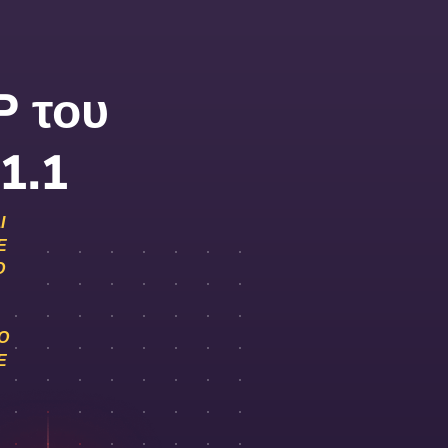
P του
1.1
Ι
Ε
Ο
 Ά
Σ