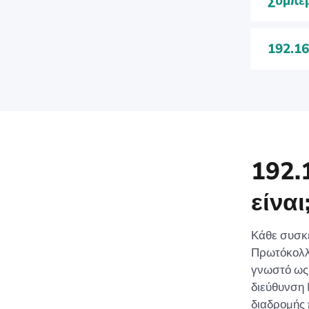
Συμπέ
192.16
192.
είναι
Κάθε συσκε
Πρωτόκολλο
γνωστό ω
διεύθυνση 
διαδρομής 