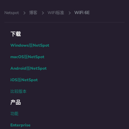
WiFi 6E
Netspot
博客
WiFi标准
下载
Windows版NetSpot
macOS版NetSpot
Android版NetSpot
iOS版NetSpot
比较版本
产品
功能
Enterprise