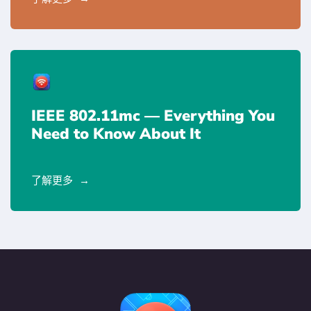
IEEE 802.11mc — Everything You
Need to Know About It
了解更多