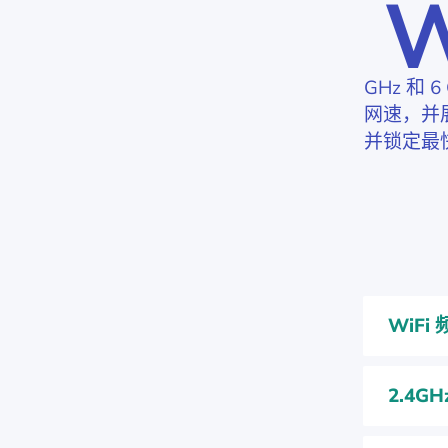
GHz 和
网速，并
并锁定最
WiF
2.4GH