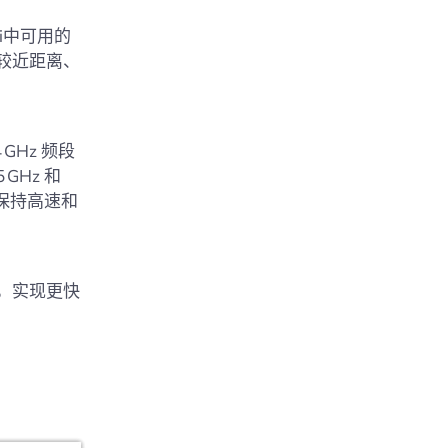
i中可用的
较近距离、
Hz 频段
Hz 和
保持高速和
扰，实现更快