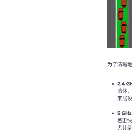
为了清晰
2.4 
墙体
家居
5 GH
著更
尤其