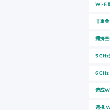
Wi-Fi
非重叠
拥挤空
5 GH
6 GH
造成W
选择 W