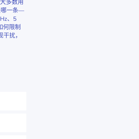
但大多数用
是哪一条—
Hz、5
道如何限制
现干扰，