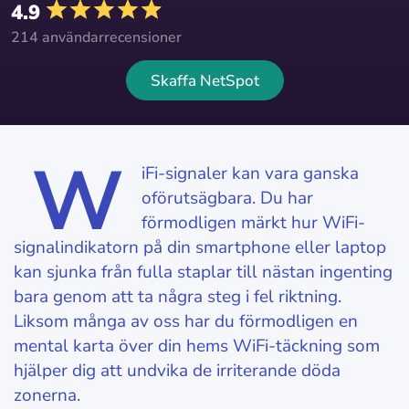
4.9
214 användarrecensioner
Skaffa NetSpot
W
iFi-signaler kan vara ganska
oförutsägbara. Du har
förmodligen märkt hur WiFi-
signalindikatorn på din smartphone eller laptop
kan sjunka från fulla staplar till nästan ingenting
bara genom att ta några steg i fel riktning.
Liksom många av oss har du förmodligen en
mental karta över din hems WiFi-täckning som
hjälper dig att undvika de irriterande döda
zonerna.