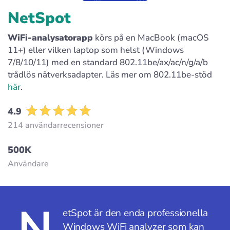
NetSpot
WiFi-analysatorapp
körs på en MacBook (macOS
11+) eller vilken laptop som helst (Windows
7/8/10/11) med en standard 802.11be/ax/ac/n/g/a/b
trådlös nätverksadapter. Läs mer om 802.11be-stöd
här
.
4.9
214 användarrecensioner
500K
Användare
N
etSpot är den enda professionella
Windows WiFi analyzer som kan