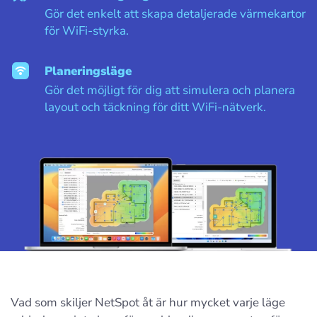
Gör det enkelt att skapa detaljerade värmekartor
för WiFi-styrka.
Planeringsläge
Gör det möjligt för dig att simulera och planera
layout och täckning för ditt WiFi-nätverk.
Vad som skiljer NetSpot åt är hur mycket varje läge