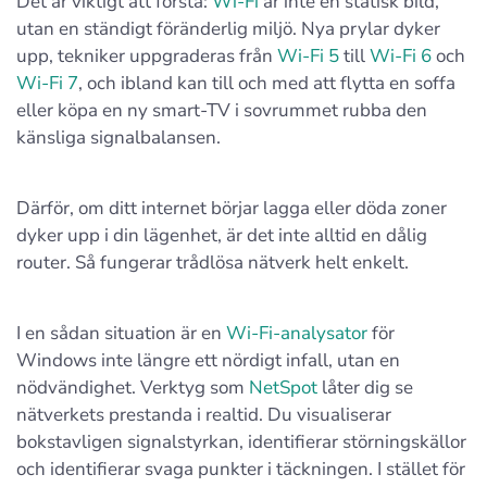
Det är viktigt att förstå:
Wi‑Fi
är inte en statisk bild,
utan en ständigt föränderlig miljö. Nya prylar dyker
upp, tekniker uppgraderas från
Wi‑Fi 5
till
Wi‑Fi 6
och
Wi‑Fi 7
, och ibland kan till och med att flytta en soffa
eller köpa en ny smart-TV i sovrummet rubba den
känsliga signalbalansen.
Därför, om ditt internet börjar lagga eller döda zoner
dyker upp i din lägenhet, är det inte alltid en dålig
router. Så fungerar trådlösa nätverk helt enkelt.
I en sådan situation är en
Wi‑Fi-analysator
för
Windows inte längre ett nördigt infall, utan en
nödvändighet. Verktyg som
NetSpot
låter dig se
nätverkets prestanda i realtid. Du visualiserar
bokstavligen signalstyrkan, identifierar störningskällor
och identifierar svaga punkter i täckningen. I stället för