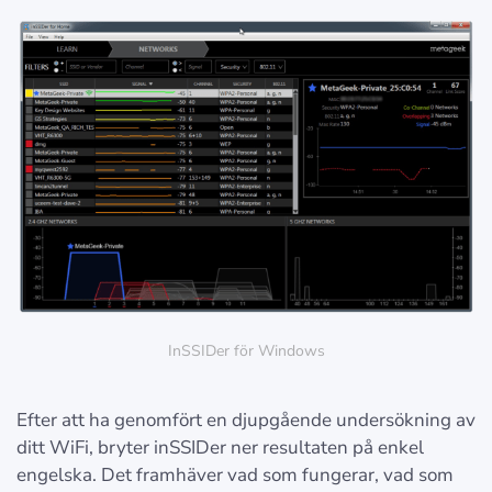
InSSIDer för Windows
Efter att ha genomfört en djupgående undersökning av
ditt WiFi, bryter inSSIDer ner resultaten på enkel
engelska. Det framhäver vad som fungerar, vad som