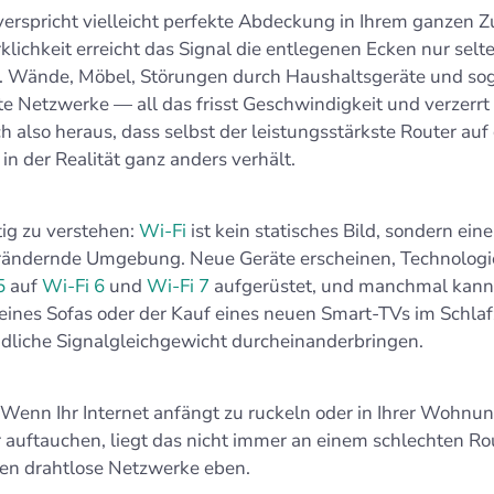
 verspricht vielleicht perfekte Abdeckung in Ihrem ganzen 
klichkeit erreicht das Signal die entlegenen Ecken nur selt
. Wände, Möbel, Störungen durch Haushaltsgeräte und so
e Netzwerke — all das frisst Geschwindigkeit und verzerrt 
ich also heraus, dass selbst der leistungsstärkste Router au
 in der Realität ganz anders verhält.
tig zu verstehen:
Wi‑Fi
ist kein statisches Bild, sondern eine
rändernde Umgebung. Neue Geräte erscheinen, Technolog
5
auf
Wi‑Fi 6
und
Wi‑Fi 7
aufgerüstet, und manchmal kann
eines Sofas oder der Kauf eines neuen Smart‑TVs im Schla
dliche Signalgleichgewicht durcheinanderbringen.
: Wenn Ihr Internet anfängt zu ruckeln oder in Ihrer Wohnu
 auftauchen, liegt das nicht immer an einem schlechten Rou
ren drahtlose Netzwerke eben.