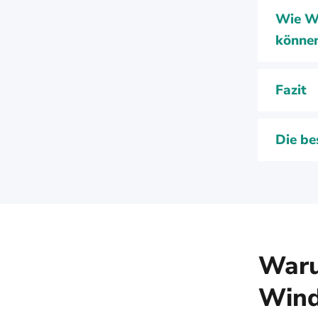
Wie Wi
könne
Fazit
Die be
Waru
Wind