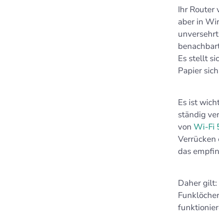
Ihr Router
aber in Wir
unversehrt
benachbart
Es stellt s
Papier sich
Es ist wich
ständig ve
von
Wi‑Fi 
Verrücken 
das empfin
Daher gilt
Funklöcher
funktionie