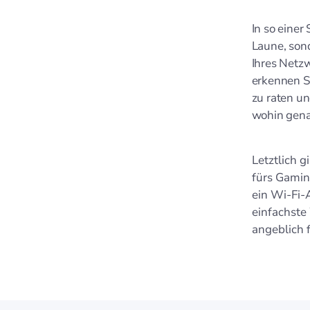
In so einer 
Laune, son
Ihres Netzw
erkennen St
zu raten un
wohin gena
Letztlich g
fürs Gamin
ein Wi‑Fi‑A
einfachste 
angeblich f