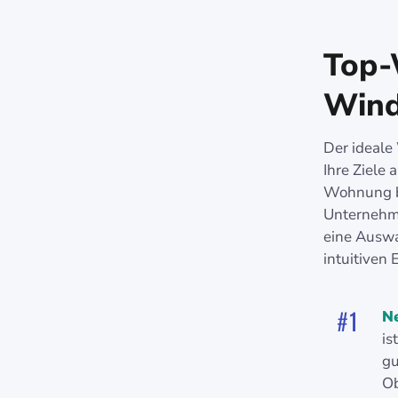
Top-
Wind
Der ideale
Ihre Ziele
Wohnung be
Unternehme
eine Auswa
intuitiven
N
is
gu
Ob