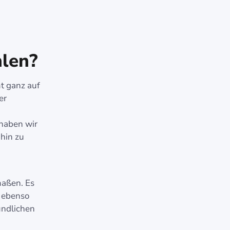
len?
t ganz auf
er
 haben wir
hin zu
maßen. Es
h ebenso
ndlichen