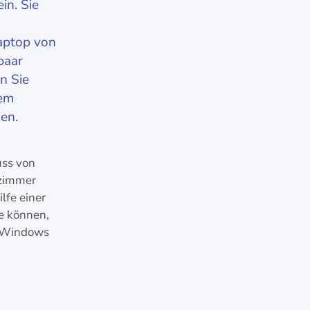
in. Sie
aptop von
paar
n Sie
rem
den.
uss von
nzimmer
lfe einer
e können,
r Windows