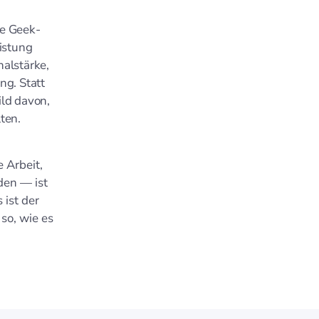
ne Geek-
eistung
nalstärke,
ng. Statt
ild davon,
ten.
e Arbeit,
den — ist
 ist der
 so, wie es