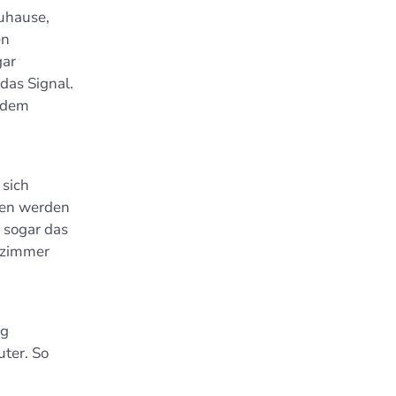
Zuhause,
en
gar
das Signal.
f dem
 sich
ien werden
 sogar das
fzimmer
ng
ter. So