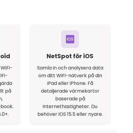
roid
NetSpot för iOS
 WiFi-
Samla in och analysera data
iFi-
om ditt WiFi-nätverk på din
gärda
iPad eller iPhone. Få
lt på
detaljerade värmekartor
n,
baserade på
ebook.
internethastigheter. Du
.0+.
behöver iOS 15.5 eller nyare.