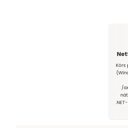
Net
Körs 
(Win
/a
nät
.NET-