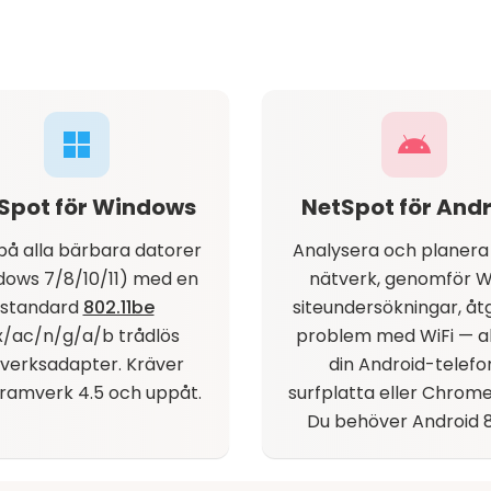
Spot för Windows
NetSpot för And
på alla bärbara datorer
Analysera och planera
dows 7/8/10/11) med en
nätverk, genomför W
standard
802.11be
siteundersökningar, åt
x/ac/n/g/a/b trådlös
problem med WiFi — al
verksadapter. Kräver
din Android-telefo
ramverk 4.5 och uppåt.
surfplatta eller Chrom
Du behöver Android 8