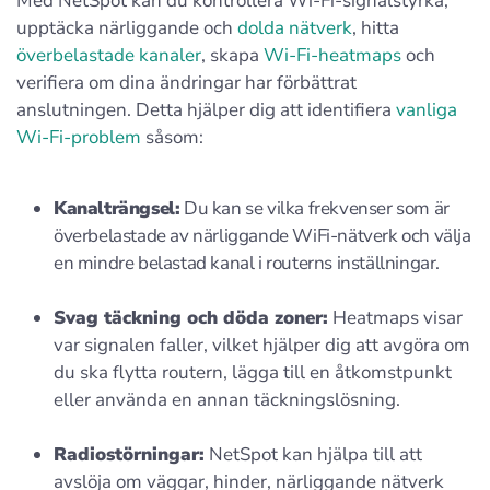
Med NetSpot kan du kontrollera Wi‑Fi-signalstyrka,
upptäcka närliggande och
dolda nätverk
, hitta
överbelastade kanaler
, skapa
Wi‑Fi-heatmaps
och
verifiera om dina ändringar har förbättrat
anslutningen. Detta hjälper dig att identifiera
vanliga
Wi‑Fi-problem
såsom:
Kanalträngsel:
Du kan se vilka frekvenser som är
överbelastade av närliggande WiFi-nätverk och välja
en mindre belastad kanal i routerns inställningar.
Svag täckning och döda zoner:
Heatmaps visar
var signalen faller, vilket hjälper dig att avgöra om
du ska flytta routern, lägga till en åtkomstpunkt
eller använda en annan täckningslösning.
Radiostörningar:
NetSpot kan hjälpa till att
avslöja om väggar, hinder, närliggande nätverk