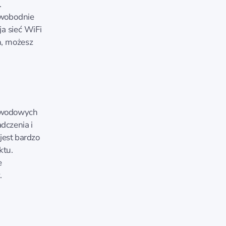
.
swobodnie
ja sieć WiFi
h, możesz
zewodowych
dczenia i
jest bardzo
ktu.
e
.