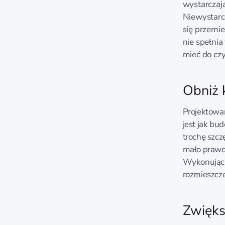
wystarczaj
Niewystarc
się przemie
nie spełni
mieć do cz
Obniż 
Projektowa
jest jak bu
trochę szcz
mało prawdo
Wykonują
rozmieszcze
Zwięks