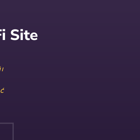
 Site
I
AĆ