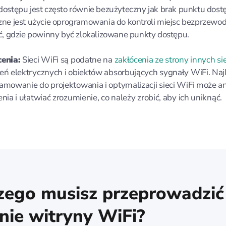
dostępu jest często równie bezużyteczny jak brak punktu dost
zne jest użycie oprogramowania do kontroli miejsc bezprzewo
ić, gdzie powinny być zlokalizowane punkty dostępu.
enia:
Sieci WiFi są podatne na
zakłócenia ze strony innych si
eń elektrycznych i obiektów absorbujących sygnały WiFi. Naj
amowanie do projektowania i optymalizacji sieci WiFi może a
nia i ułatwiać zrozumienie, co należy zrobić, aby ich uniknąć.
zego musisz przeprowadzić
nie witryny WiFi?