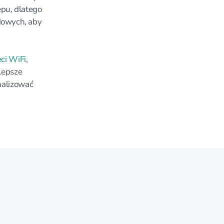
ępu, dlatego
dowych, aby
eci WiFi
,
lepsze
nalizować