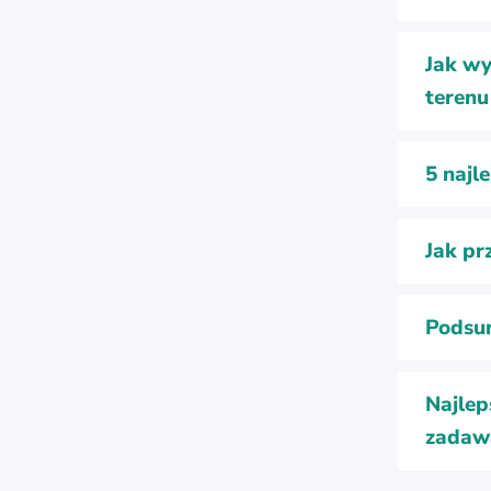
Jak wy
terenu
5 najl
Jak pr
Podsu
Najlep
zadaw