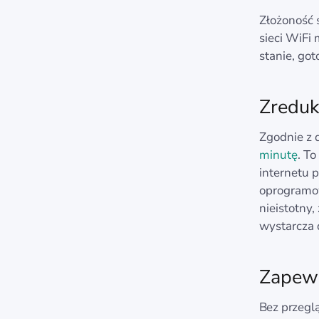
Złożoność s
sieci WiFi
stanie, go
Zreduk
Zgodnie z 
minutę
. T
internetu 
oprogramow
nieistotny
wystarcza d
Zapewn
Bez przeglą