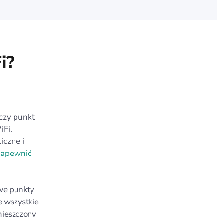
i?
czy punkt
iFi.
iczne i
zapewnić
we punkty
e wszystkie
mieszczony