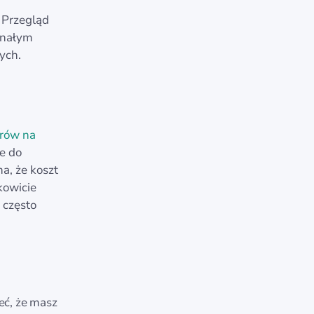
. Przegląd
onałym
ych.
arów na
ie do
a, że koszt
kowicie
 często
ć
eć, że masz