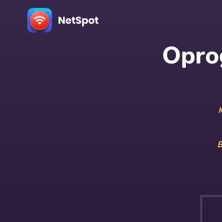
Opro
B