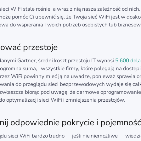
ieci WiFi stale rośnie, a wraz z nią nasza zależność od nich
 może pomóc Ci upewnić się, że Twoja sieć WiFi jest w dosk
towa do wspierania Twoich potrzeb osobistych lub biznesow
ować przestoje
danymi Gartner, średni koszt przestoju IT wynosi
5 600 dol
o ogromna suma, i wszystkie firmy, które polegają na dostęp
przez WiFi powinny mieć ją na uwadze, ponieważ sprawia on
ania do przeglądu sieci bezprzewodowych wydaje się cał
, zwłaszcza biorąc pod uwagę, że darmowe oprogramowanie
o optymalizacji sieci WiFi i zmniejszenia przestojów.
ij odpowiednie pokrycie i pojemnoś
du sieci WiFi bardzo trudno — jeśli nie niemożliwe — wiedzi