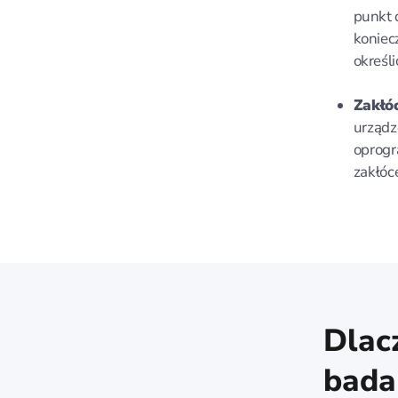
punkt 
koniec
określ
Zakłóc
urządz
oprogr
zakłóce
Dlac
bada