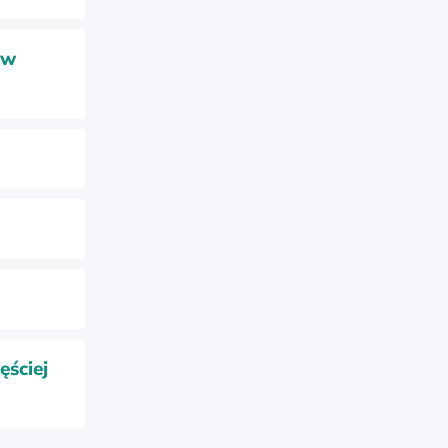
ów
ęściej