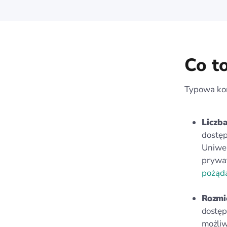
Co to
Typowa kon
Liczb
dostęp
Uniwer
prywat
pożąd
Rozmi
dostęp
możliw