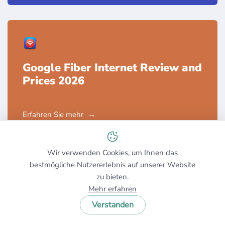
Google Fiber Internet Review and
Prices 2026
Erfahren Sie mehr
Wir verwenden Cookies, um Ihnen das
bestmögliche Nutzererlebnis auf unserer Website
zu bieten.
Mehr erfahren
Ziply Fiber Internet Review and
Verstanden
Prices 2026