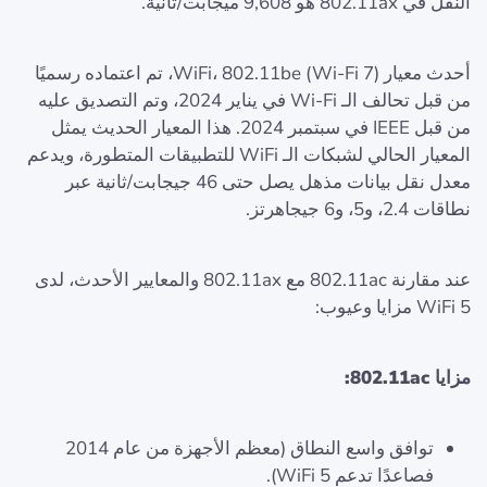
النقل في 802.11ax هو 9,608 ميجابت/ثانية.
أحدث معيار WiFi، 802.11be (Wi‑Fi 7)، تم اعتماده رسميًا
من قبل تحالف الـ Wi‑Fi في يناير 2024، وتم التصديق عليه
من قبل IEEE في سبتمبر 2024. هذا المعيار الحديث يمثل
المعيار الحالي لشبكات الـ WiFi للتطبيقات المتطورة، ويدعم
معدل نقل بيانات مذهل يصل حتى 46 جيجابت/ثانية عبر
نطاقات 2.4، و5، و6 جيجاهرتز.
عند مقارنة 802.11ac مع 802.11ax والمعايير الأحدث، لدى
WiFi 5 مزايا وعيوب:
مزايا 802.11ac:
توافق واسع النطاق (معظم الأجهزة من عام 2014
فصاعدًا تدعم WiFi 5).