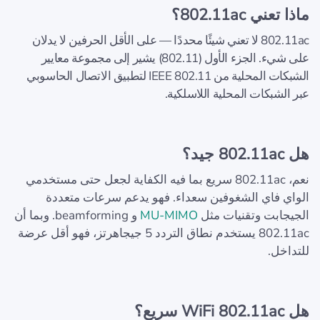
ماذا تعني 802.11ac؟
802.11ac لا تعني شيئًا محددًا — على الأقل الحرفين لا يدلان
على شيء. الجزء الأول (802.11) يشير إلى مجموعة معايير
الشبكات المحلية من IEEE 802.11 لتطبيق الاتصال الحاسوبي
عبر الشبكات المحلية اللاسلكية.
هل 802.11ac جيد؟
نعم، 802.11ac سريع بما فيه الكفاية لجعل حتى مستخدمي
الواي فاي الشغوفين سعداء. فهو يدعم سرعات متعددة
الجيجابت وتقنيات مثل
MU-MIMO
و beamforming. وبما أن
802.11ac يستخدم نطاق التردد 5 جيجاهرتز، فهو أقل عرضة
للتداخل.
هل WiFi 802.11ac سريع؟