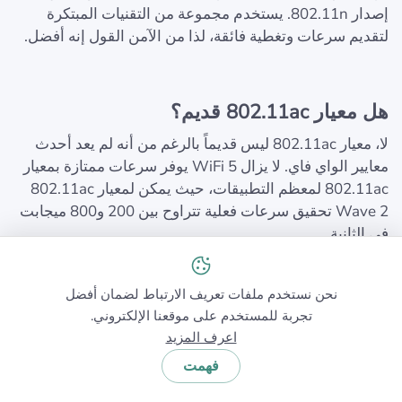
إصدار 802.11n. يستخدم مجموعة من التقنيات المبتكرة
لتقديم سرعات وتغطية فائقة، لذا من الآمن القول إنه أفضل.
هل معيار 802.11ac قديم؟
لا، معيار 802.11ac ليس قديماً بالرغم من أنه لم يعد أحدث
معايير الواي فاي. لا يزال WiFi 5 يوفر سرعات ممتازة بمعيار
802.11ac لمعظم التطبيقات، حيث يمكن لمعيار 802.11ac
Wave 2 تحقيق سرعات فعلية تتراوح بين 200 و800 ميجابت
في الثانية.
ما هو مهم أيضاً أن معظم الأجهزة التي نستخدمها جميعاً
نحن نستخدم ملفات تعريف الارتباط لضمان أفضل
(الحواسيب، الهواتف الذكية، الأجهزة اللوحية، الأجهزة المنزلية
تجربة للمستخدم على موقعنا الإلكتروني.
الذكية والأدوات الكهربائية) لا تزال تدعم فقط معيار
اعرف المزيد
802.11ac، كما أن دعم المعايير الأحدث (802.11ax
فهمت
و802.11be) يقتصر عادة على خطوط الإنتاج عالية الجودة