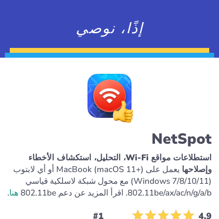
إذًا، نوصي
NetSpot
استطلاعات مواقع Wi-Fi، التحليل، استكشاف الأخطاء
وإصلاحها
يعمل على MacBook (macOS 11+) أو أي لابتوب
(Windows 7/8/10/11) مع محول شبكة لاسلكية قياسي
802.11be/ax/ac/n/g/a/b. اقرأ المزيد عن دعم 802.11be
هنا
.
#1
4.9