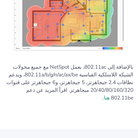
بالإضافة إلى 802.11ac، يعمل NetSpot مع جميع محولات
الشبكة اللاسلكية القياسية 802.11a/b/g/n/ac/ax/be، ويدعم
نطاقات 2.4 جيجاهرتز، 5 جيجاهرتز، و6 جيجاهرتز على قنوات
20/40/80/160/320 ميجاهرتز. اقرأ المزيد عن دعم
802.11be
هنا
.