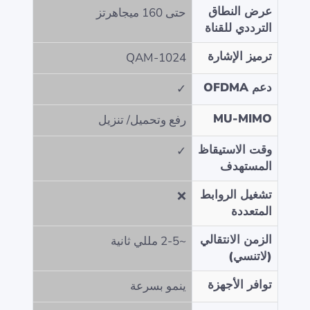
عرض النطاق
حتى 160 ميجاهرتز
الترددي للقناة
ترميز الإشارة
1024-QAM
دعم OFDMA
✓
MU-MIMO
رفع وتحميل/ تنزيل
وقت الاستيقاظ
✓
المستهدف
تشغيل الروابط
❌
المتعددة
الزمن الانتقالي
~2-5 مللي ثانية
(لاتنسي)
توافر الأجهزة
ينمو بسرعة