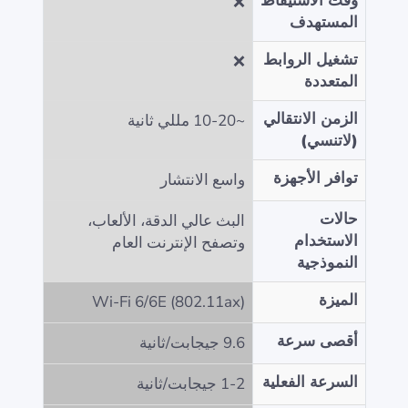
وقت الاستيقاظ
❌
المستهدف
تشغيل الروابط
❌
المتعددة
الزمن الانتقالي
~10-20 مللي ثانية
(لاتنسي)
توافر الأجهزة
واسع الانتشار
حالات
البث عالي الدقة، الألعاب،
الاستخدام
وتصفح الإنترنت العام
النموذجية
الميزة
Wi-Fi 6/6E (802.11ax)
أقصى سرعة
9.6 جيجابت/ثانية
السرعة الفعلية
1-2 جيجابت/ثانية