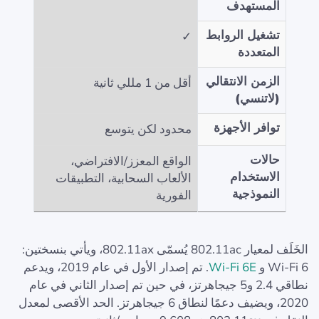
المستهدف
تشغيل الروابط
✓
المتعددة
الزمن الانتقالي
أقل من 1 مللي ثانية
(لاتنسي)
توافر الأجهزة
محدود لكن يتوسع
حالات
الواقع المعزز/الافتراضي،
الاستخدام
الألعاب السحابية، التطبيقات
النموذجية
الفورية
الخَلَف لمعيار 802.11ac يُسمّى 802.11ax، ويأتي بنسختين:
Wi‑Fi 6 و
Wi‑Fi 6E
. تم إصدار الأول في عام 2019، ويدعم
نطاقي 2.4 و5 جيجاهرتز، في حين تم إصدار الثاني في عام
2020، ويضيف دعمًا لنطاق 6 جيجاهرتز. الحد الأقصى لمعدل