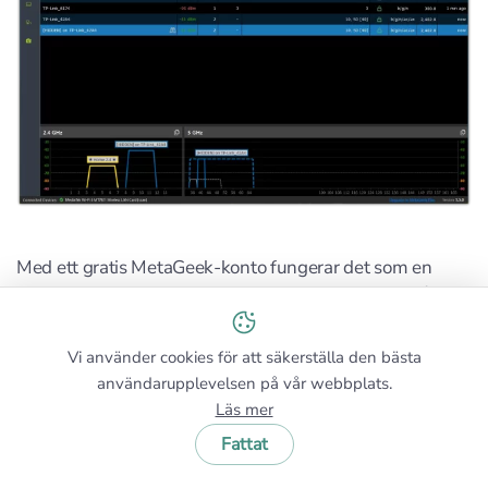
Med ett gratis MetaGeek-konto fungerar det som en
realtids-skanner; om du lägger till MetaGeek Plus låser
du upp klient-/enhetsanalys, paketsniffningsintegration
och RF-spektrumvisning med stödda adaptrar. Det är
Vi använder cookies för att säkerställa den bästa
dock ett verktyg som endast finns för skrivbordet och
användarupplevelsen på vår webbplats.
med starkt fokus på Windows.
Läs mer
Fattat