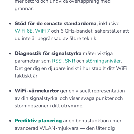
mer ostörd och undvika överlappning med
grannar.
Stöd för de senaste standarderna
, inklusive
WiFi 6E
,
WiFi 7
och 6 GHz-bandet, säkerställer att
du inte är begränsad av äldre teknik.
Diagnostik för signalstyrka
mäter viktiga
parametrar som
RSSI
,
SNR
och
störningsnivåer
.
Det ger dig en djupare insikt i hur stabilt ditt WiFi
faktiskt är.
WiFi-värmekartor
ger en visuell representation
av din signalstyrka, och visar svaga punkter och
störningszoner i ditt utrymme.
Prediktiv planering
är en bonusfunktion i mer
avancerad WLAN-mjukvara — den låter dig