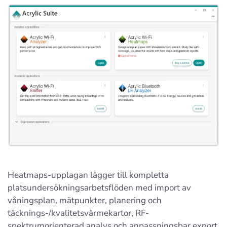
Heatmaps-upplagan lägger till kompletta
platsundersökningsarbetsflöden med import av
våningsplan, mätpunkter, planering och
täcknings-/kvalitetsvärmekartor, RF-
spektrumorienterad analys och anpassningsbar export