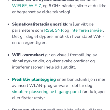
WiFi 6E
,
WiFi 7
, og 6 GHz-båndet, sikrer at du ikke
er begrenset av eldre teknologi.
Signalkvalitetsdiagnostikk
måler viktige
parametere som
RSSI
,
SNR
og
interferensnivåer
.
Det gir deg et dypere innblikk i hvor stabil WiFi-
en din egentlig er.
WiFi-varmekart
gir en visuell fremstilling av
signalstyrken din, og viser svake områder og
interferenssoner i hele lokalet ditt.
Prediktiv planlegging
er en bonusfunksjon i mer
avansert WLAN-programvare – det lar deg
simulere plassering av tilgangspunkt
før du kjøper
eller flytter utstyr.