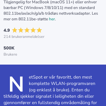
Tilgjengelig for MacBook (macOS 11+) eller enhver
bærbar PC (Windows 7/8/10/11) med en standard
802.11be/ax/ac/n/g/a/b trådløs nettverksadapter. Les
mer om 802.11be-støtte
her
.
4.9
214 brukeranmeldelser
500K
Brukere
N
etSpot er vår favoritt, den mest
komplette WLAN-programvaren
(og enklest å bruke). Enten du
tilfeldig sjekker signalet i leiligheten din eller
gjennomfører en fullstendig områdemåling for