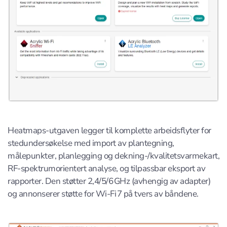
Heatmaps-utgaven legger til komplette arbeidsflyter for
stedundersøkelse med import av plantegning,
målepunkter, planlegging og dekning-/kvalitetsvarmekart,
RF-spektrumorientert analyse, og tilpassbar eksport av
rapporter. Den støtter 2,4/5/6 GHz (avhengig av adapter)
og annonserer støtte for Wi‑Fi 7 på tvers av båndene.