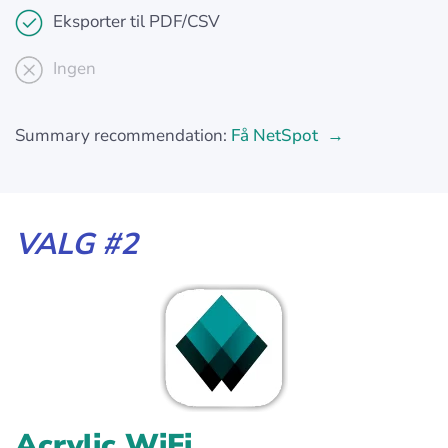
Eksporter til PDF/CSV
Ingen
Summary recommendation:
Få NetSpot
VALG #2
Acrylic WiFi