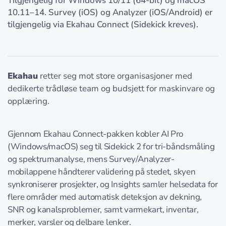
Tilgjengelig for Windows 10/11 (64-bit) og macOS
10.11–14. Survey (iOS) og Analyzer (iOS/Android) er
tilgjengelig via Ekahau Connect (Sidekick kreves).
Ekahau
retter seg mot store organisasjoner med
dedikerte trådløse team og budsjett for maskinvare og
opplæring.
Gjennom Ekahau Connect-pakken kobler AI Pro
(Windows/macOS) seg til Sidekick 2 for tri-båndsmåling
og spektrumanalyse, mens Survey/Analyzer-
mobilappene håndterer validering på stedet, skyen
synkroniserer prosjekter, og Insights samler helsedata for
flere områder med automatisk deteksjon av dekning,
SNR og kanalsproblemer, samt varmekart, inventar,
merker, varsler og delbare lenker.